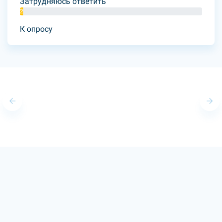
Затрудняюсь ответить
2%
К опросу