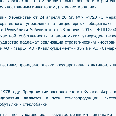
ки Узбекистан, в том числе промышленности строител
ия иностранным инвесторам для инвестирования.
ики Узбекистан от 24 апреля 2015г. №УП-4720 «О мера
оративного управления в акционерных обществах»
та Республики Узбекистан от 28 апреля 2015г. №ПП-234
частной собственности в экономики» утвержден пере
сударства подлежат реализации стратегическим иностра
ий АО «Кварц», АО «Кизилкумцемент» - 35,9% и АО «Самар
ствам, проведено оценки государственных активов, и п
1975 году. Предприятие расположено в г.Кувасае Ферган
дприятия является выпуск стеклопродукции: листо
лобутылки и стеклобанки.
ентр по управлению государственными активами