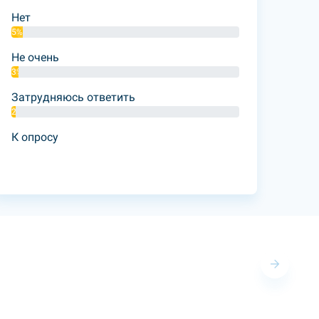
Нет
5%
Не очень
3%
Затрудняюсь ответить
2%
К опросу