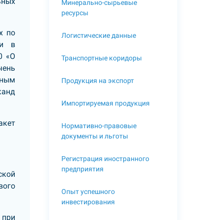
ьных
Минерально-сырьевые
ресурсы
х по
Логистические данные
 и в
0 «О
Транспортные коридоры
чень
нным
Продукция на экспорт
канд
Импортируемая продукция
акет
Нормативно-правовые
документы и льготы
Регистрация иностранного
предприятия
ской
вого
Опыт успешного
инвестирования
 при