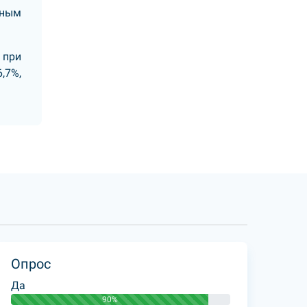
дным
 при
,7%,
Опрос
Да
90%