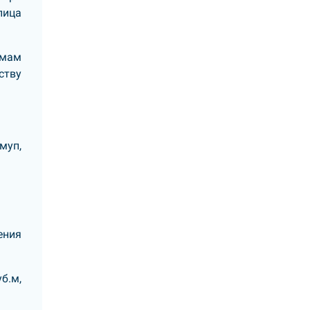
лица
ёмам
ству
муп,
ения
б.м,