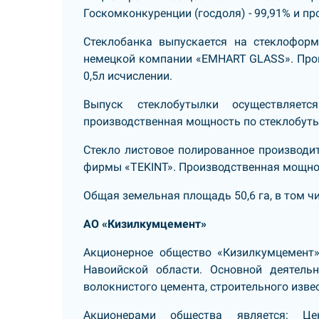
Госкомконкуренции (госдоля) - 99,91% и про
Стеклобанка выпускается на стеклофор
немецкой компании «EMHART GLASS». Произ
0,5л исчислении.
Выпуск стеклобутылки осуществляет
производственная мощность по стеклобутыл
Стекло листовое полированное производи
фирмы «TEKINT». Производственная мощност
Общая земельная площадь 50,6 га, в том чи
АО «Кизилкумцемент»
Акционерное общество «Кизилкумцемент»
Навоийской области. Основной деятель
волокнистого цемента, строительного изве
Акционерами общества является: Ц