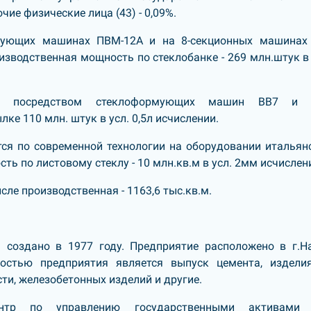
чие физические лица (43) - 0,09%.
мующих машинах ПВМ-12А и на 8-секционных машинах 
водственная мощность по стеклобанке - 269 млн.штук в 
ся посредством стеклоформующих машин ВВ7 и I
ке 110 млн. штук в усл. 0,5л исчислении.
тся по современной технологии на оборудовании итальян
ь по листовому стеклу - 10 млн.кв.м в усл. 2мм исчислен
сле производственная - 1163,6 тыс.кв.м.
 создано в 1977 году. Предприятие расположено в г.Н
ностью предприятия является выпуск цемента, издели
сти, железобетонных изделий и другие.
ентр по управлению государственными активами