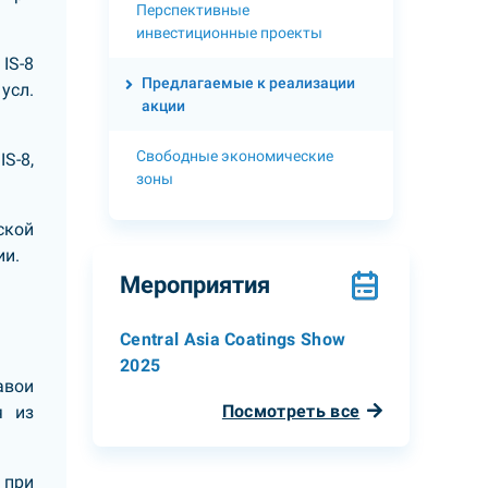
Перспективные
инвестиционные проекты
IS-8
Предлагаемые к реализации
усл.
акции
Свободные экономические
S-8,
зоны
ской
ии.
Мероприятия
Central Asia Coatings Show
2025
авои
Посмотреть все
я из
 при