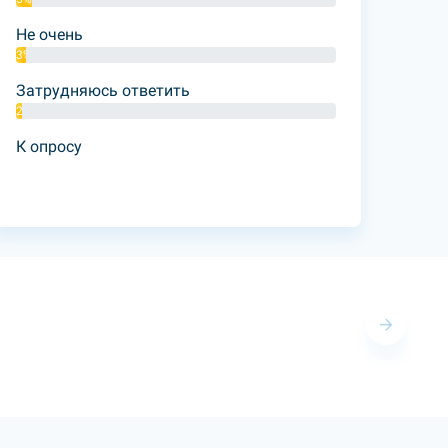
Не очень
3%
Затрудняюсь ответить
2%
К опросу