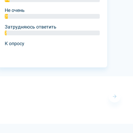
Не очень
3%
Затрудняюсь ответить
2%
К опросу