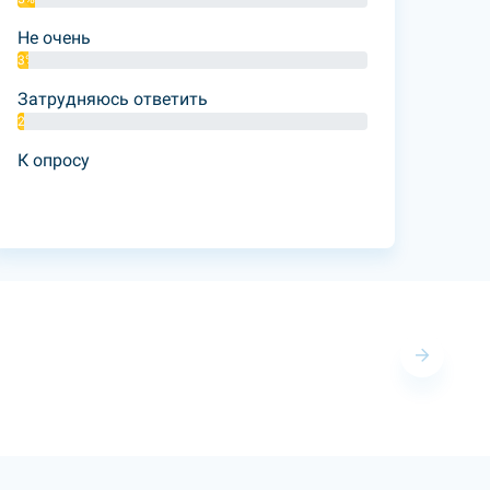
Не очень
3%
Затрудняюсь ответить
2%
К опросу