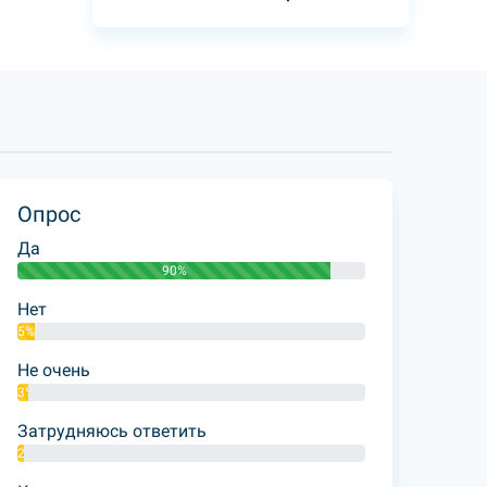
Опрос
Да
90%
Нет
5%
Не очень
3%
Затрудняюсь ответить
2%