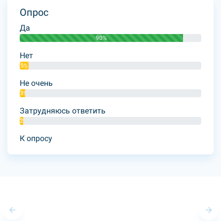
Опрос
Да
90%
Нет
5%
Не очень
3%
Затрудняюсь ответить
2%
К опросу