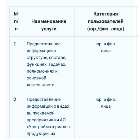
№
Категория
п/
Наименование
пользователей
п
услуги
(юр./физ. лица)
1
Предоставление
юр. и физ.
информации о
лица
структуре, составе,
функциях, задачах,
полномочиях и
основной
деятельности
2
Предоставление
юр. и физ.
информации о видах
лица
выпускаемой
предприятиями АО
«Узстройматериалы»
продукции, их