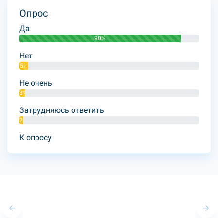
Опрос
Да
90%
Нет
5%
Не очень
3%
Затрудняюсь ответить
2%
К опросу