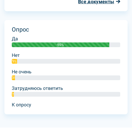
Все документы
Опрос
Да
90%
Нет
5%
Не очень
3%
Затрудняюсь ответить
2%
К опросу