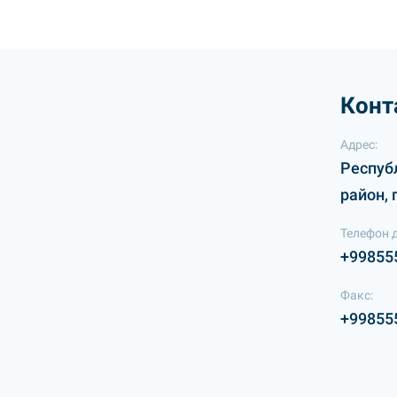
Конт
Адрес:
Респуб
район, 
Телефон 
+99855
Факс:
+99855