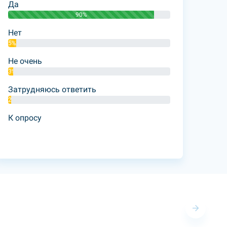
Да
90%
Нет
5%
Не очень
3%
Затрудняюсь ответить
2%
К опросу