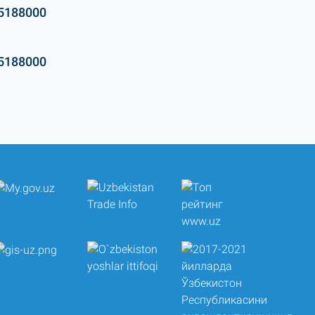
5188000
5188000