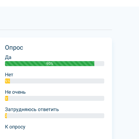
Опрос
Да
90%
Нет
5%
Не очень
3%
Затрудняюсь ответить
2%
К опросу