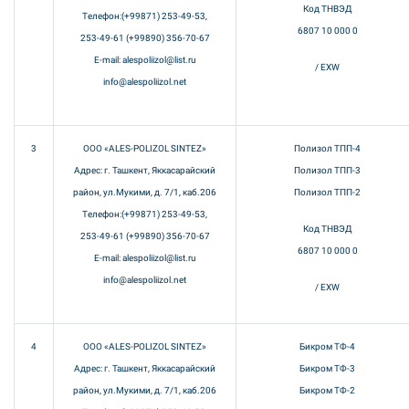
Код ТНВЭД
Телефон:(+99871) 253-49-53,
6807 10 000 0
253-49-61 (+99890) 356-70-67
E-mail: alespoliizol@list.ru
/ EXW
info@alespoliizol.net
3
ООО «ALES-POLIZOL SINTEZ»
Полизол ТПП-4
Адрес: г. Ташкент, Яккасарайский
Полизол ТПП-3
район, ул.Мукими, д. 7/1, каб.206
Полизол ТПП-2
Телефон:(+99871) 253-49-53,
Код ТНВЭД
253-49-61 (+99890) 356-70-67
6807 10 000 0
E-mail: alespoliizol@list.ru
info@alespoliizol.net
/ EXW
4
ООО «ALES-POLIZOL SINTEZ»
Бикром ТФ-4
Адрес: г. Ташкент, Яккасарайский
Бикром ТФ-3
район, ул.Мукими, д. 7/1, каб.206
Бикром ТФ-2