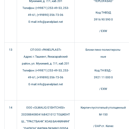
Мукимий, д. 7/1, каб.201
"TEPLOFASAD"
Телефон: (+99871) 253-49-53, 253-
Код ТНВЭД
49-61, (+99890) 356-73-06
3916 90 590 0
E-mail: info@panelplast.net
/ EXW
13
СП ООО «PANELPLAST»
Блоки пено-полистироль-
Адрес: г.Ташкент, Яккасарайский
ные
район, ул. Мукимий, д. 7/1, каб.201
Телефон: (+99871) 253-49-53, 253-
Код ТН ВЭД -
49-61, (+99890) 356-73-06
3921 11 000 0
E-mail: info@panelplast.net
/ EXW
14
ООО «OLMALIQ G'ISHTCHISI»
Кирпич пустотелый утолщенный
20208840804168421012 ТОШКЕНТ
М-150
Ш., "ТРАСТБАНК" ХОАБ БАНКИНИНГ
/ DAP ст. Келес
"ДАРХОН" ФИЛИАЛИ МФО 00954