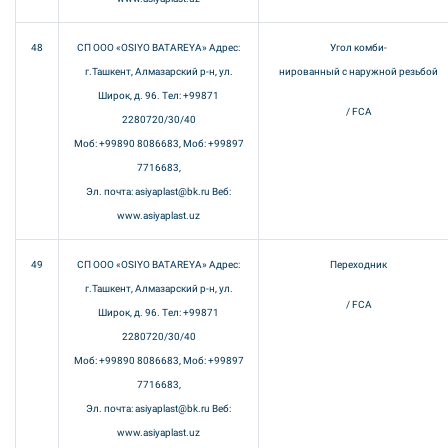
48
СП ООО «OSIYO BATAREYA» Адрес:
Угол комби-
г.Ташкент, Алмазарский р-н, ул.
нированный с наружной резьбой
Широк, д. 96. Тел: +99871
/ FCA
2280720/30/40
Моб: +99890 8086683, Моб: +99897
7716683,
Эл. почта: asiyaplast@bk.ru Веб:
www.asiyaplast.uz
49
СП ООО «OSIYO BATAREYA» Адрес:
Переходник
г.Ташкент, Алмазарский р-н, ул.
/ FCA
Широк, д. 96. Тел: +99871
2280720/30/40
Моб: +99890 8086683, Моб: +99897
7716683,
Эл. почта: asiyaplast@bk.ru Веб:
www.asiyaplast.uz