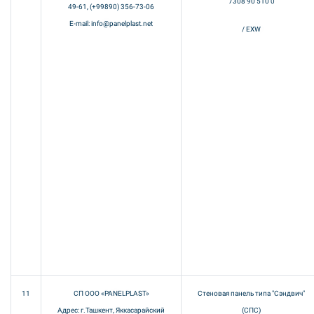
7308 90 510 0
49-61, (+99890) 356-73-06
E-mail: info@panelplast.net
/ EXW
11
СП ООО «PANELPLAST»
Стеновая панель типа "Сэндвич"
Адрес: г.Ташкент, Яккасарайский
(СПС)