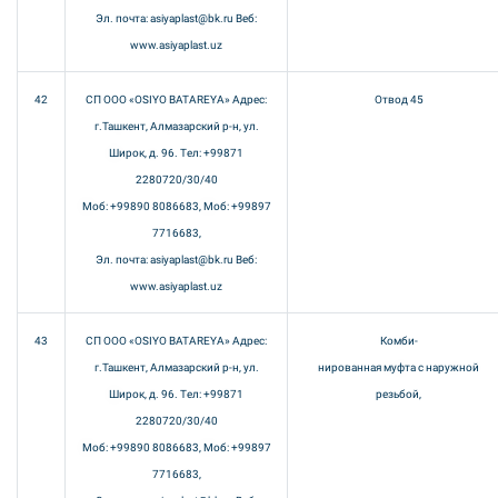
Эл. почта: asiyaplast@bk.ru Веб:
www.asiyaplast.uz
42
СП ООО «OSIYO BATAREYA» Адрес:
Отвод 45
г.Ташкент, Алмазарский р-н, ул.
Широк, д. 96. Тел: +99871
2280720/30/40
Моб: +99890 8086683, Моб: +99897
7716683,
Эл. почта: asiyaplast@bk.ru Веб:
www.asiyaplast.uz
43
СП ООО «OSIYO BATAREYA» Адрес:
Комби-
г.Ташкент, Алмазарский р-н, ул.
нированная муфта с наружной
Широк, д. 96. Тел: +99871
резьбой,
2280720/30/40
Моб: +99890 8086683, Моб: +99897
7716683,