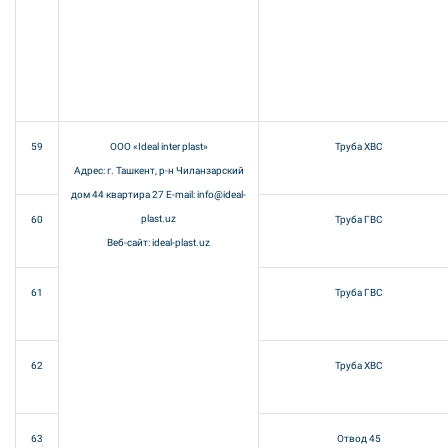
59
ООО «Ideal inter plast»
Труба ХВС
Адрес: г. Ташкент, р-н Чиланзарский
дом 44 квартира 27 E-mail: info@ideal-
plast.uz
60
Труба ГВС
Веб-сайт: ideal-plast.uz
61
Труба ГВС
62
Труба ХВС
63
Отвод 45