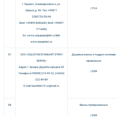
г.Ташкент, Алмазарский р-н, ул.
/ FCA
Широк, д. 96. Тел: +99871
2280720/30/40
Моб: +99890 8086683, Моб: +99897
7716683,
Эл. почта: asiyaplast@bk.ru Веб:
www.asiyaplast.uz
57
ООО «GULISTON STANDART STROY
Душевые ванны и поддон полимер
SERVIS»
мраморные
Адрес: г. Бухара, Дружба народов 55
/ EXW
Телефон:(+99898) 274-99-22, (+0365)
222-89-89
E-mail: baxriddin10.uz@mail.ru
58
Ванны Армированные
/ EXW