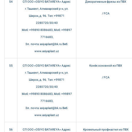
54
СП ООО «OSIYO BATAREYA» Адрес:
Декоративные фризы из ПВХ
г.Ташкент, Алмазарский р-н, ул.
/ FCA
Широк, д. 96. Тел: +99871
2280720/30/40
Моб: +99890 8086683, Моб: +99897
7716683,
Эл. почта: asiyaplast@bk.ru Веб:
www.asiyaplast.uz
55
СП ООО «OSIYO BATAREYA» Адрес:
Конёк основной из ПВХ
г.Ташкент, Алмазарский р-н, ул.
/ FCA
Широк, д. 96. Тел: +99871
2280720/30/40
Моб: +99890 8086683, Моб: +99897
7716683,
Эл. почта: asiyaplast@bk.ru Веб:
www.asiyaplast.uz
56
СП ООО «OSIYO BATAREYA» Адрес:
Кровельный профнастил из ПВХ