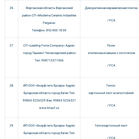
26
Ферганская область Ферганский
Декоративная керамическая плитка
район СП «Mоderna Ceramic Indastries
/ FCA
Fergana»
Телефон: (95) 400 18 00
27
СП «Leading Force Company» Адрес:
Поли-
город Ташкент Чиланзарский район
этиленовые мешки с логотипом
Тел: 998712371006
/ FCA
28
ИП ООО «Кнауф гипс Бухара» Адрес:
Гипсо-
Бухарская область город Каган Тел:
картонный лист влагостойкий
99865 5226329 Фах: 99865 5226321
/ FCA
www.knauf.uz
29
ИП ООО «Кнауф гипс Бухара» Адрес:
Гипсокартонный лист
Бухарская область город Каган Тел:
/ FCA