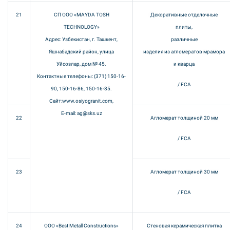
21
СП ООО «MAYDA TOSH
Декоративные отделочные
TECHNOLOGY»
плиты,
Адрес: Узбекистан, г. Ташкент,
различные
Яшнабадский район, улица
изделия из агломератов мрамора
Уйсозлар, дом № 45.
и кварца
Контактные телефоны: (371) 150-16-
/ FCA
90, 150-16-86, 150-16-85.
Сайт:www.osiyogranit.com,
E-mail: ag@sks.uz
22
Агломерат толщиной 20 мм
/ FCA
23
Агломерат толщиной 30 мм
/ FCA
24
ООО «Best Metall Constructions»
Стеновая керамическая плитка