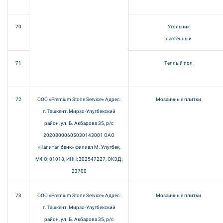
70
Угольник
настенный
71
Теплый пол
72
ООО «Premium Stone Service» Адрес:
Мозаичные плитки
г. Ташкент, Мирзо-Улугбекский
район, ул. Б. Акбарова 35, р/с
20208000605030143001 ОАО
«Капитал банк» филиал М. Улугбек,
МФО: 01018, ИНН: 302547227, ОКЭД:
23700
73
ООО «Premium Stone Service» Адрес:
Мозаичные плитки
г. Ташкент, Мирзо-Улугбекский
район, ул. Б. Акбарова 35, р/с