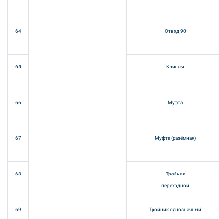
64
Отвод 90
65
Клипсы
66
Муфта
67
Муфта (разёмная)
68
Тройник
переходной
69
Тройник однозначный