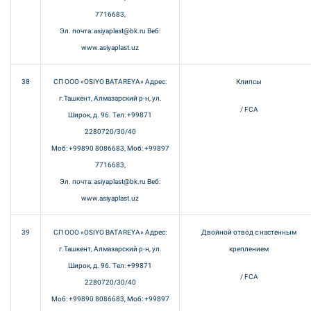
7716683,
Эл. почта: asiyaplast@bk.ru Веб:
www.asiyaplast.uz
38
СП ООО «OSIYO BATAREYA» Адрес:
Клипсы
г.Ташкент, Алмазарский р-н, ул.
/ FCA
Широк, д. 96. Тел: +99871
2280720/30/40
Моб: +99890 8086683, Моб: +99897
7716683,
Эл. почта: asiyaplast@bk.ru Веб:
www.asiyaplast.uz
39
СП ООО «OSIYO BATAREYA» Адрес:
Двойной отвод с настенным
г.Ташкент, Алмазарский р-н, ул.
креплением
Широк, д. 96. Тел: +99871
/ FCA
2280720/30/40
Моб: +99890 8086683, Моб: +99897