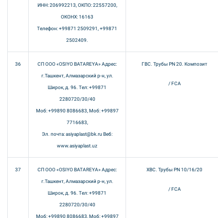
ИНН: 206992213, ОКПО: 22557200,
ОКОНХ: 16163
Телефон: +99871 2509291, +99871
2502409.
36
СП ООО «OSIYO BATAREYA» Адрес:
ГВС. Трубы PN 20. Композит
г.Ташкент, Алмазарский р-н, ул.
/ FCA
Широк, д. 96. Тел: +99871
2280720/30/40
Моб: +99890 8086683, Моб: +99897
7716683,
Эл. почта: asiyaplast@bk.ru Веб:
www.asiyaplast.uz
37
СП ООО «OSIYO BATAREYA» Адрес:
ХВС. Трубы PN 10/16/20
г.Ташкент, Алмазарский р-н, ул.
/ FCA
Широк, д. 96. Тел: +99871
2280720/30/40
Моб: +99890 8086683, Моб: +99897