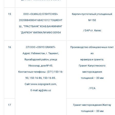
15
ООО «OLMALIQ G'ISHTCHISI»
Кирпич пустотелый утолщенный
20208840804168421012 ТОШКЕНТ
М-150
Ш., "ТРАСТБАНК" ХОАБ БАНКИНИНГ
/ DAP ст. Келес
"ДАРХОН" ФИЛИАЛИ МФО 00954
16
СП ООО «OSIYO GRANIT»
Производство облицовочных плит
Адрес: Узбекистан, г. Ташкент,
из
Яшнабадский район, улица
мрамора и гранита.
Уйсозлар, дом № 45.
Гранит Капустянского
Контактные телефоны : (371) 150-16-
месторождения
90, 150-16-86, 150-16-85.
толщиной – 30 мм
Сайт:www.osiyogranit.com,
/ FCA
E-mail: ag@sks.uz
17
Гранит месторождения Желтау
толщиной – 30 мм