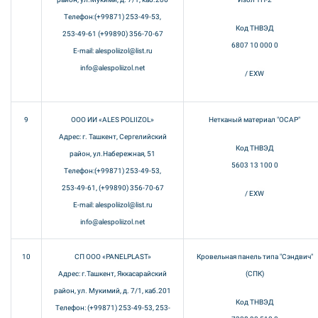
Телефон:(+99871) 253-49-53,
Код ТНВЭД
253-49-61 (+99890) 356-70-67
6807 10 000 0
E-mail: alespoliizol@list.ru
info@alespoliizol.net
/ EXW
9
ООО ИИ «ALES POLIIZOL»
Нетканый материал "ОСАР"
Адрес: г. Ташкент, Сергелийский
Код ТНВЭД
район, ул.Набережная, 51
5603 13 100 0
Телефон:(+99871) 253-49-53,
253-49-61, (+99890) 356-70-67
/ EXW
E-mail: alespoliizol@list.ru
info@alespoliizol.net
10
СП ООО «PANELPLAST»
Кровельная панель типа "Сэндвич"
Адрес: г.Ташкент, Яккасарайский
(СПК)
район, ул. Мукимий, д. 7/1, каб.201
Код ТНВЭД
Телефон: (+99871) 253-49-53, 253-