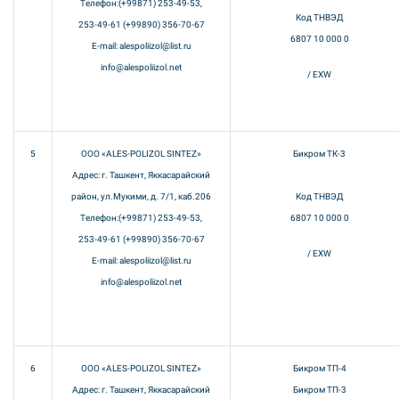
Телефон:(+99871) 253-49-53,
Код ТНВЭД
253-49-61 (+99890) 356-70-67
6807 10 000 0
E-mail: alespoliizol@list.ru
info@alespoliizol.net
/ EXW
5
ООО «ALES-POLIZOL SINTEZ»
Бикром ТК-3
Адрес: г. Ташкент, Яккасарайский
район, ул.Мукими, д. 7/1, каб.206
Код ТНВЭД
Телефон:(+99871) 253-49-53,
6807 10 000 0
253-49-61 (+99890) 356-70-67
/ EXW
E-mail: alespoliizol@list.ru
info@alespoliizol.net
6
ООО «ALES-POLIZOL SINTEZ»
Бикром ТП-4
Адрес: г. Ташкент, Яккасарайский
Бикром ТП-3