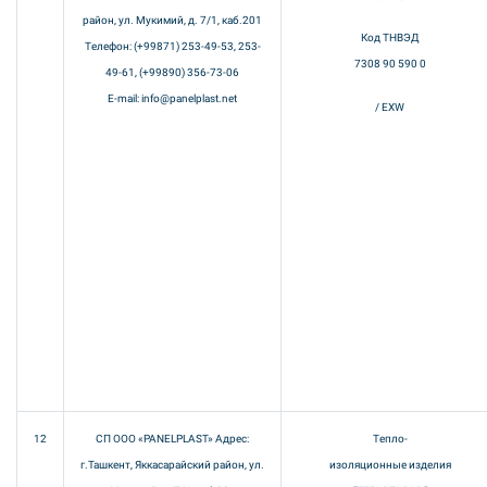
район, ул. Мукимий, д. 7/1, каб.201
Код ТНВЭД
Телефон: (+99871) 253-49-53, 253-
7308 90 590 0
49-61, (+99890) 356-73-06
E-mail: info@panelplast.net
/ EXW
12
СП ООО «PANELPLAST» Адрес:
Тепло-
г.Ташкент, Яккасарайский район, ул.
изоляционные изделия