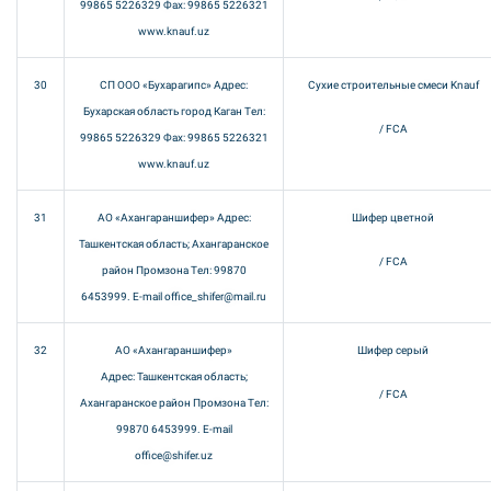
99865 5226329 Фах: 99865 5226321
www.knauf.uz
30
СП ООО «Бухарагипс» Адрес:
Сухие строительные смеси Knauf
Бухарская область город Каган Тел:
/ FCA
99865 5226329 Фах: 99865 5226321
www.knauf.uz
31
АО «Ахангараншифер» Адрес:
Шифер цветной
Ташкентская область; Ахангаранское
/ FCA
район Промзона Тел: 99870
6453999. E-mail office_shifer@mail.ru
32
АО «Ахангараншифер»
Шифер серый
Адрес: Ташкентская область;
/ FCA
Ахангаранское район Промзона Тел:
99870 6453999. E-mail
office@shifer.uz