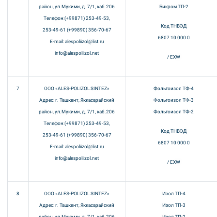
район, ул.Мукими, д. 7/1, каб.206
Бикром ТП-2
Телефон:(+99871) 253-49-53,
Код ТНВЭД
253-49-61 (+99890) 356-70-67
6807 10 000 0
E-mail: alespoliizol@list.ru
info@alespoliizol.net
/ EXW
7
ООО «ALES-POLIZOL SINTEZ»
Фольгоизол ТФ-4
Адрес: г. Ташкент, Яккасарайский
Фольгоизол ТФ-3
район, ул.Мукими, д. 7/1, каб.206
Фольгоизол ТФ-2
Телефон:(+99871) 253-49-53,
Код ТНВЭД
253-49-61 (+99890) 356-70-67
6807 10 000 0
E-mail: alespoliizol@list.ru
info@alespoliizol.net
/ EXW
8
ООО «ALES-POLIZOL SINTEZ»
Изол ТП-4
Адрес: г. Ташкент, Яккасарайский
Изол ТП-3
район, ул.Мукими, д. 7/1, каб.206
Изол ТП-2