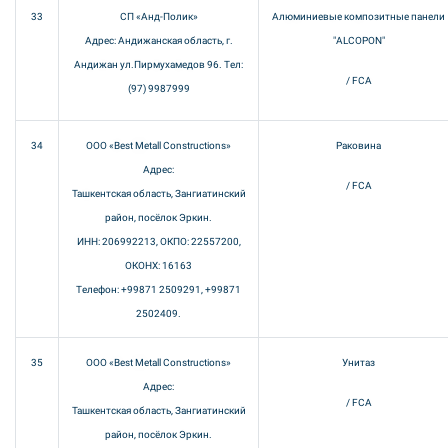
33
СП «Анд-Полик»
Алюминиевые композитные панели
Адрес: Андижанская область, г.
"ALCOPON"
Андижан ул.Пирмухамедов 96. Тел:
/ FCA
(97) 9987999
34
ООО «Best Metall Constructions»
Раковина
Адрес:
/ FCA
Ташкентская область, Зангиатинский
район, посёлок Эркин.
ИНН: 206992213, ОКПО: 22557200,
ОКОНХ: 16163
Телефон: +99871 2509291, +99871
2502409.
35
ООО «Best Metall Constructions»
Унитаз
Адрес:
/ FCA
Ташкентская область, Зангиатинский
район, посёлок Эркин.