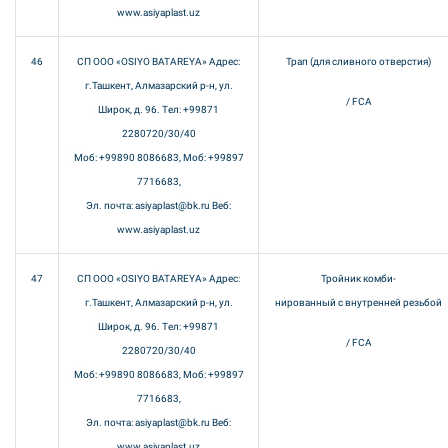
www.asiyaplast.uz
46
СП ООО «OSIYO BATAREYA» Адрес:
Трап (для сливного отверстия)
г.Ташкент, Алмазарский р-н, ул.
/ FCA
Широк, д. 96. Тел: +99871
2280720/30/40
Моб: +99890 8086683, Моб: +99897
7716683,
Эл. почта: asiyaplast@bk.ru Веб:
www.asiyaplast.uz
47
СП ООО «OSIYO BATAREYA» Адрес:
Тройник комби-
г.Ташкент, Алмазарский р-н, ул.
нированный с внутренней резьбой
Широк, д. 96. Тел: +99871
/ FCA
2280720/30/40
Моб: +99890 8086683, Моб: +99897
7716683,
Эл. почта: asiyaplast@bk.ru Веб:
www.asiyaplast.uz