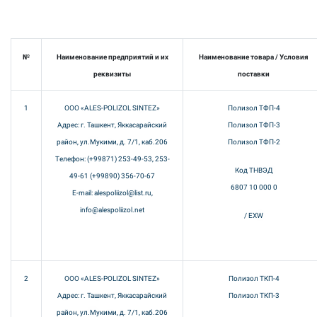
№
Наименование предприятий и их
Наименование товара / Условия
реквизиты
поставки
1
ООО «ALES-POLIZOL SINTEZ»
Полизол ТФП-4
Адрес: г. Ташкент, Яккасарайский
Полизол ТФП-3
район, ул.Мукими, д. 7/1, каб.206
Полизол ТФП-2
Телефон: (+99871) 253-49-53, 253-
Код ТНВЭД
49-61 (+99890) 356-70-67
6807 10 000 0
E-mail: alespoliizol@list.ru,
info@alespoliizol.net
/ EXW
2
ООО «ALES-POLIZOL SINTEZ»
Полизол ТКП-4
Адрес: г. Ташкент, Яккасарайский
Полизол ТКП-3
район, ул.Мукими, д. 7/1, каб.206