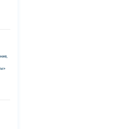
ние,
лы»