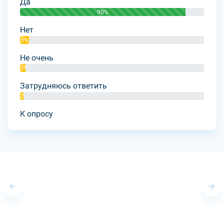
Да
90%
Нет
5%
Не очень
3%
Затрудняюсь ответить
2%
К опросу