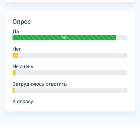
Опрос
Да
90%
Нет
5%
Не очень
3%
Затрудняюсь ответить
2%
К опросу