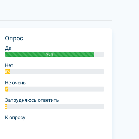
Опрос
Да
90%
Нет
5%
Не очень
3%
Затрудняюсь ответить
2%
К опросу