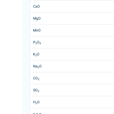
CaO
MgO
MnO
P
O
2
5
K
O
2
Na
O
2
CO
2
SO
3
H
O
2