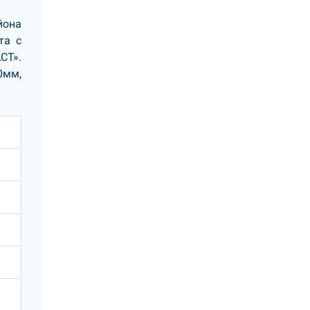
йона
та с
СТ».
0мм,