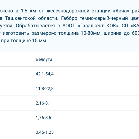
ожено в 1,5 км от железнодорожной станции «Акча» ра
та Ташкентской области. Габбро темно-серый-черный цве
ется. Обрабатывается в АООТ «Газалкент КОК», СП «КА
т изготовить размером: толщина 10-80мм, ширина до 60
, при толщине 15 мм.
Беляута
42,1-54,4
11,8-22,8
2,16-8,1
1,76-8,6
0,45-1,25