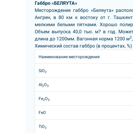
Габбро «БЕЛЯУТА»
Месторождение габбро «Беляута» распол
Ангрен, в 80 км к востоку от г. Ташкен
мелкими белыми пятнами. Хорошо полиру
Объем выпуска 40,0 тыс. м? в год. Може
2
длина до 1200мм. Вагонная норма 1200 м
Химический состав габбро (в процентах, %)
Наименование месторождения
SiO
2
Al
O
2
3
Fe
O
2
3
FeO
TiO
2