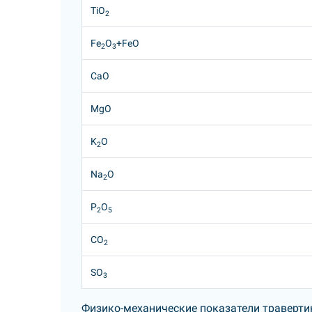
TiO
2
Fe
O
+FeO
2
3
CaO
MgO
K
O
2
Na
O
2
P
O
2
5
CO
2
SO
3
Физико-механические показатели траверти