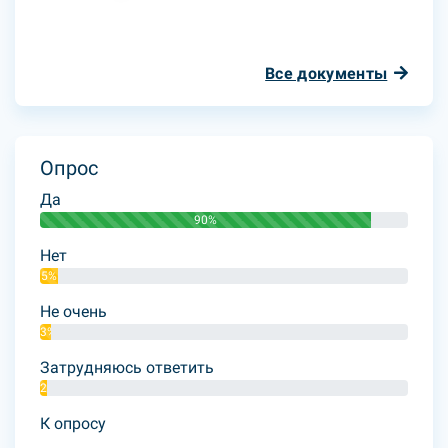
Все документы
Опрос
Да
90%
Нет
5%
Не очень
3%
Затрудняюсь ответить
2%
К опросу