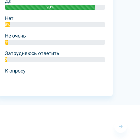
Да
90%
Нет
5%
Не очень
3%
Затрудняюсь ответить
2%
К опросу