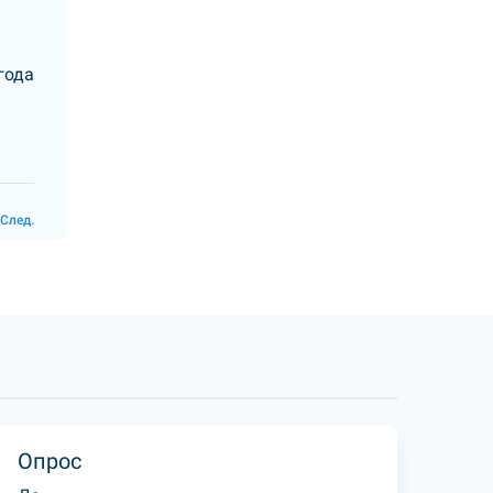
года
След.
Опрос