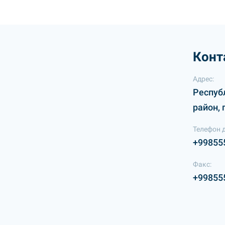
Конт
Адрес:
Респуб
район, 
Телефон 
+99855
Факс:
+99855