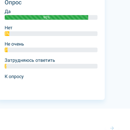
Опрос
Да
90%
Нет
5%
Не очень
3%
Затрудняюсь ответить
2%
К опросу