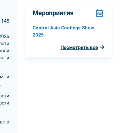
Мероприятия
145
Central Asia Coatings Show
2025
2026
ости
Посмотреть все
овой
ия и
ом и
.
ости
ости
ат о