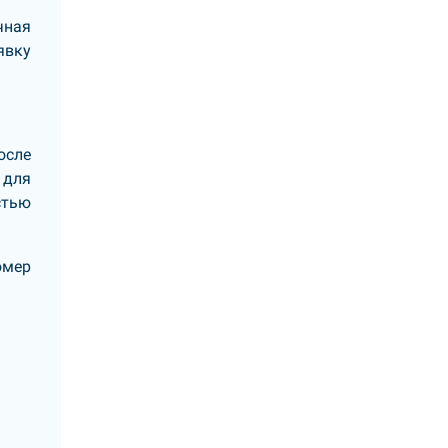
чная
явку
осле
 для
стью
омер