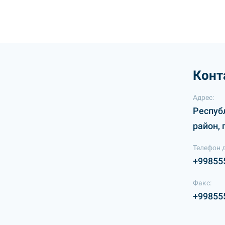
Конт
Адрес:
Респуб
район, 
Телефон 
+99855
Факс:
+99855