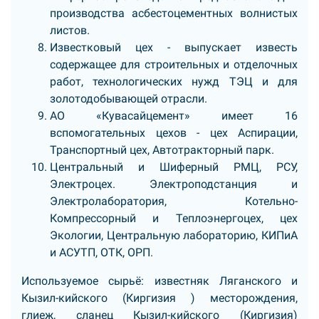
производства асбестоцементных волнистых
листов.
Известковый цех - выпускает известь
содержащее для строительных и отделочных
работ, технологических нужд ТЭЦ и для
золотодобывающей отрасли.
АО «Кувасайцемент» имеет 16
вспомогательных цехов - цех Аспирации,
Транспортный цех, Автотракторный парк.
Центральный и Шиферный РМЦ, РСУ,
Электроцех. Электроподстанция и
Электролаборатория, Котельно-
Компрессорный и Теплоэнергоцех, цех
Экологии, Центральную лабораторию, КИПиА
и АСУТП, ОТК, ОРП.
Используемое сырьё: известняк Ляганского и
Кызил-кийского (Киргизия ) месторождения,
глиеж, сланец Кызил-кийского (Киргизия)