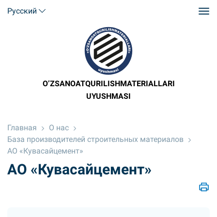
Русский
O’ZSANOATQURILISHMATERIALLARI
UYUSHMASI
Главная
О нас
База производителей строительных материалов
АО «Кувасайцемент»
АО «Кувасайцемент»