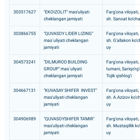
303517627
"EKOIZOLIT" mas'uliyati
Farg'ona viloyati
cheklangan jamiyati
sh. Sanoat ko'cha
303866755
"QUVASOY LIDER LIZING"
Farg'ona viloyati
mas`uliyati cheklangan
sh. G'allakon ko'c
jamiyati
uy
304573241
"DILMUROD BUILDING
Farg'ona viloyati,
GROUP" mas`uliyati
tumani, Sariqo'rg
cheklangan jamiyati
Tojik qishlog'i
304667131
"KUVASAY SHIFER INVEST"
Farg'ona viloyati
mas'uliyati cheklangan
sh. A.Azizov ko'ch
jamiyati
uy
304906989
"QUVASOYSHIFER TA'MIR"
Farg'ona viloyati
mas'uliyati cheklangan
sh. Mustaqillik ko
jamiyati
uy