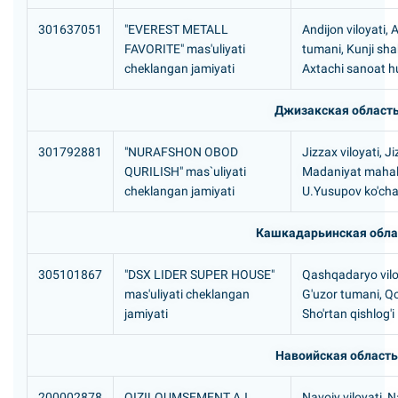
301637051
"EVEREST METALL
Andijon viloyati, 
FAVORITE" mas'uliyati
tumani, Kunji sh
cheklangan jamiyati
Axtachi sanoat 
Джизакская област
301792881
"NURAFSHON OBOD
Jizzax viloyati, J
QURILISH" mas`uliyati
Madaniyat mahall
cheklangan jamiyati
U.Yusupov ko'chas
Кашкадарьинская обла
305101867
"DSX LIDER SUPER HOUSE"
Qashqadaryo vilo
mas'uliyati cheklangan
G'uzor tumani, Q
jamiyati
Sho'rtan qishlog'i
Навоийская область
200002878
QIZILQUMSEMENT AJ
Navoiy viloyati, N