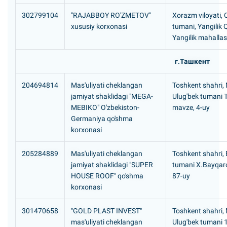
302799104
"RAJABBOY RO'ZMETOV"
Xorazm viloyati, Q
xususiy korxonasi
tumani, Yangilik 
Yangilik mahallas
г.Ташкент
204694814
Mas'uliyati cheklangan
Toshkent shahri,
jamiyat shaklidagi "MEGA-
Ulug'bek tumani 
MEBIKO" O'zbekiston-
mavze, 4-uy
Germaniya qo'shma
korxonasi
205284889
Mas'uliyati cheklangan
Toshkent shahri,
jamiyat shaklidagi "SUPER
tumani X.Bayqaro
HOUSE ROOF" qo'shma
87-uy
korxonasi
301470658
"GOLD PLAST INVEST"
Toshkent shahri,
mas'uliyati cheklangan
Ulug'bek tumani 1