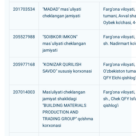
201703534
"MADAD" mas`uliyati
Farg'ona viloyati
cheklangan jamiyati
tumani, Avval sh
Oybek ko'chasi, 4
205527988
"SOIBKOR IMKON"
Farg'ona viloyati,
mas`uliyati cheklangan
sh. Nadirmart ko'
jamiyati
205977168
"KONIZAR QURILISH
Farg'ona viloyati,
SAVDO" xususiy korxonasi
O'zbekiston tuma
QFY Elchi qishlog'
207014003
Mas'uliyati cheklangan
Farg'ona viloyati
jamiyat shaklidagi
sh., Chek QFY Is
"BUILDING MATERIALS
qishlog'i
PRODUCTION AND
TRADING GROUP" qo'shma
korxonasi