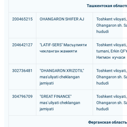
Ташкентская област
200465215
ОHANGARON SHIFER AJ
Toshkent viloyati,
Ohangaron sh. S
hududi
204642127
"LATIF-SERS" Масъулияти
Toshkent viloyati
чекланган жамияти
tumani, Erkin QF
Hигмон кучаси
302736481
"OHANGARON XRIZOTIL"
Toshkent viloyati,
mas'uliyati cheklangan
Ohangaron sh. S
jamiyati
hududi
304796709
"GREAT FINANCE"
Toshkent viloyati,
mas`uliyati cheklangan
Ohangaron sh. S
jamiyati
hududi
Ферганская область