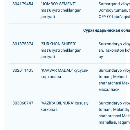
304179454
"JOMBOY SEMENT"
Samarqand viloya
mas'uliyati cheklangan
Jomboy tumani, 
jamiyati
QFY O'rtabo'z qis
Сурхандарьинская обла
301875374
"SURKHON SHIFER"
Surxondaryo viloy
mas'uliyati cheklangan
sh. Taxoriston ko'
jamiyati
uy
302011435
"KAVSAR MADAD" хусусий
Surxondaryo viloy
корхонаси
tumani, Mehnat
shaharchasi Мех
махалласи
303060747
"VAZIRA DILNURA" xususiy
Surxondaryo viloy
korxonasi
tumani, Malandi
shaharchasi Mal
mahallasi, raqam