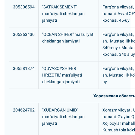
305306594
"SATKAK SEMENT"
Farg'ona viloyati
mas'uliyati cheklangan
tumani, Avval QF
jamiyati
ko'chasi, 46-uy
305363430
"OCEAN SHIFER" mas'uliyati
Farg'ona viloyati
cheklangan jamiyati
sh. Mustaqillik ko
340a-uy / Mustaqi
ko'chasi, 340 a uy
305581374
"QUVASOYSHIFER
Farg'ona viloyati
HRIZOTIL" mas'uliyati
sh. Mustaqillik ko
cheklangan jamiyati
uy
Хорезмская област
204624702
"XUDARGAN UMID"
Xorazm viloyati,
mas'uliyati cheklangan
tumani, G'aybu 
jamiyati
Xojiboylar mahall
Kumush tola ko'c