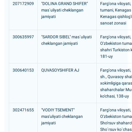
207172909
"DOLINA GRAND SHIFER"
Farg'ona viloyati,
mas`uliyati cheklangan
tumani, Kenagas
jamiyati
Kenagas qishlog'i
sanoat zonasi
300635997
"SARDOR SIBEL" mas`uliyati
Farg'ona viloyati,
cheklangan jamiyati
O'zbekiston tuma
shahri Turkiston k
181-uy
300640153
QUVASOYSHIFER AJ
Farg'ona viloyati
sh., Quvasoy sha
xokimligiga qaras
shaharchalar Mus
ko'chasi, 138-uy
302471655
"VODIY TSEMENT"
Farg'ona viloyati,
mas'uliyati cheklangan
O'zbekiston tuma
jamiyati
Sho'rsuv shaharc
Sho`rsuv ko`chas