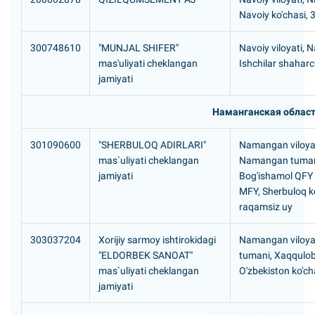
Navoiy ko'chasi, 
300748610
"MUNJAL SHIFER"
Navoiy viloyati, N
mas'uliyati cheklangan
Ishchilar shaharc
jamiyati
Наманганская облас
301090600
"SHERBULOQ ADIRLARI"
Namangan viloyat
mas`uliyati cheklangan
Namangan tuman
jamiyati
Bog'ishamol QFY
MFY, Sherbuloq ko
raqamsiz uy
303037204
Xorijiy sarmoy ishtirokidagi
Namangan viloyat
"ELDORBEK SANOAT"
tumani, Xaqqulob
mas`uliyati cheklangan
O'zbekiston ko'ch
jamiyati