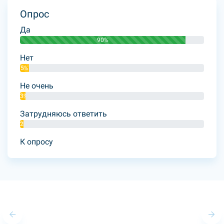
Опрос
Да
90%
Нет
5%
Не очень
3%
Затрудняюсь ответить
2%
К опросу