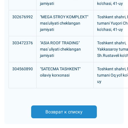
jamiyati
ko'chasi, 41-uy
302676992
"MEGA STROY KOMPLEKT"
Toshkent shahri,
mas'uliyati cheklangan
tumani Yuqori Ch
jamiyati
ko'chasi, 41-uy
303472376
"ASIA ROOF TRADING"
Toshkent shahri,
mas`uliyati cheklangan
Yakkasaroy tuma
jamiyati
Sh.Rustaveli ko'c
304560890
"SATECMA TASHKENT"
Toshkent shahri,
oilaviy korxonasi
tumani Oq yo'l ko'
uy
Возврат к списку