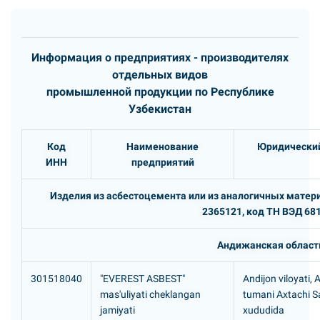
Информация о предприятиях - производителях
отдельных видов
промышленной продукции по Республике
Узбекистан
Код
Наименование
Юридический
ИНН
предприятий
Изделия из асбестоцемента или из аналогичных матер
2365121, код ТН ВЭД 681
Андижанская област
301518040
"EVEREST ASBEST"
Andijon viloyati,
mas'uliyati cheklangan
tumani Axtachi 
jamiyati
xududida