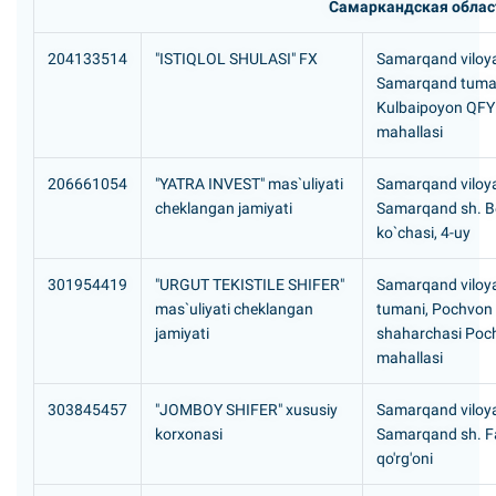
Самаркандская облас
204133514
"ISTIQLOL SHULASI" FX
Samarqand viloya
Samarqand tuma
Kulbaipoyon QFY 
mahallasi
206661054
"YATRA INVEST" mas`uliyati
Samarqand viloya
cheklangan jamiyati
Samarqand sh. Be
ko`chasi, 4-uy
301954419
"URGUT TEKISTILE SHIFER"
Samarqand viloya
mas`uliyati cheklangan
tumani, Pochvon
jamiyati
shaharchasi Poc
mahallasi
303845457
"JOMBOY SHIFER" xususiy
Samarqand viloya
korxonasi
Samarqand sh. F
qo'rg'oni