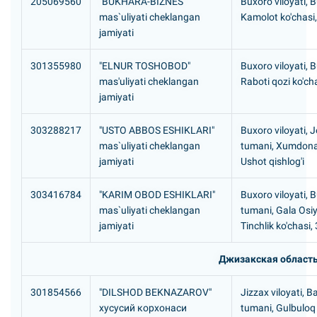
205069560
"BUKHARA-BIZNES"
Buxoro viloyati, 
mas`uliyati cheklangan
Kamolot ko'chasi,
jamiyati
301355980
"ELNUR TOSHOBOD"
Buxoro viloyati, 
mas'uliyati cheklangan
Raboti qozi ko'ch
jamiyati
303288217
"USTO ABBOS ESHIKLARI"
Buxoro viloyati, 
mas`uliyati cheklangan
tumani, Xumdon
jamiyati
Ushot qishlog'i
303416784
"KARIM OBOD ESHIKLARI"
Buxoro viloyati, 
mas`uliyati cheklangan
tumani, Gala Osi
jamiyati
Tinchlik ko'chasi,
Джизакская област
301854566
"DILSHOD BEKNAZAROV"
Jizzax viloyati, 
хусусий корхонаси
tumani, Gulbuloq