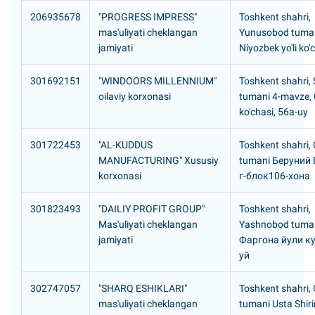
206935678
"PROGRESS IMPRESS"
Toshkent shahri,
mas'uliyati cheklangan
Yunusobod tuma
jamiyati
Niyozbek yo'li ko'
301692151
"WINDOORS MILLENNIUM"
Toshkent shahri, S
oilaviy korxonasi
tumani 4-mavze,
ko'chasi, 56a-uy
301722453
"AL-KUDDUS
Toshkent shahri,
MANUFACTURING" Xususiy
tumani Беруний
korxonasi
г-блок106-хона
301823493
"DAILIY PROFIT GROUP"
Toshkent shahri,
Mas'uliyati cheklangan
Yashnobod tuma
jamiyati
Фаргона йули ку
уй
302747057
"SHARQ ESHIKLARI"
Toshkent shahri,
mas'uliyati cheklangan
tumani Usta Shiri