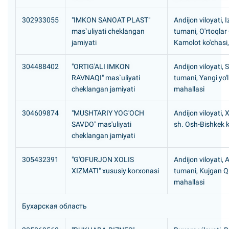
302933055
"IMKON SANOAT PLAST"
Andijon viloyati,
mas`uliyati cheklangan
tumani, O'rtoqlar
jamiyati
Kamolot ko'chasi,
304488402
"ORTIG'ALI IMKON
Andijon viloyati, 
RAVNAQI" mas`uliyati
tumani, Yangi yo'
cheklangan jamiyati
mahallasi
304609874
"MUSHTARIY YOG'OCH
Andijon viloyati,
SAVDO" mas'uliyati
sh. Osh-Bishkek 
cheklangan jamiyati
305432391
"G'OFURJON XOLIS
Andijon viloyati,
XIZMATI" xususiy korxonasi
tumani, Kujgan 
mahallasi
Бухарская область