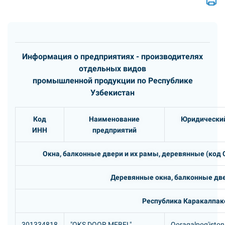
Информация о предприятиях - производителях
отдельных видов
промышленной продукции по Республике
Узбекистан
Код
Наименование
Юридический
ИНН
предприятий
Окна, балконные двери и их рамы, деревянные (код 
Деревянные окна, балконные две
Республика Каракалпак
301334818
"OKS DOOR MEBEL"
Qoraqalpog'iston