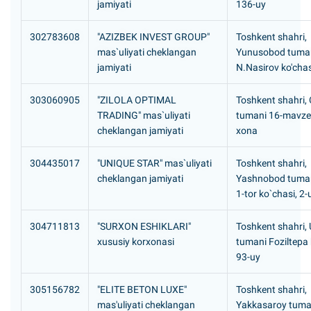
jamiyati
136-uy
302783608
"AZIZBEK INVEST GROUP"
Toshkent shahri,
mas`uliyati cheklangan
Yunusobod tuma
jamiyati
N.Nasirov ko'chas
303060905
"ZILOLA OPTIMAL
Toshkent shahri, 
TRADING" mas`uliyati
tumani 16-mavze,
cheklangan jamiyati
xona
304435017
"UNIQUE STAR" mas`uliyati
Toshkent shahri,
cheklangan jamiyati
Yashnobod tuma
1-tor ko`chasi, 2-
304711813
"SURXON ESHIKLARI"
Toshkent shahri,
xususiy korxonasi
tumani Foziltepa 
93-uy
305156782
"ELITE BETON LUXE"
Toshkent shahri,
mas'uliyati cheklangan
Yakkasaroy tuman