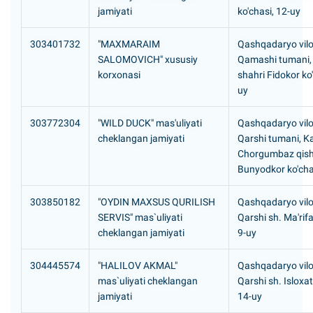
jamiyati
ko'chasi, 12-uy
303401732
"MAXMARAIM
Qashqadaryo vilo
SALOMOVICH" xususiy
Qamashi tumani,
korxonasi
shahri Fidokor ko'
uy
303772304
"WILD DUCK" mas'uliyati
Qashqadaryo vilo
cheklangan jamiyati
Qarshi tumani, K
Chorgumbaz qishl
Bunyodkor ko'cha
303850182
"OYDIN MAXSUS QURILISH
Qashqadaryo vilo
SERVIS" mas`uliyati
Qarshi sh. Ma'rifa
cheklangan jamiyati
9-uy
304445574
"HALILOV AKMAL"
Qashqadaryo vilo
mas`uliyati cheklangan
Qarshi sh. Isloxat
jamiyati
14-uy