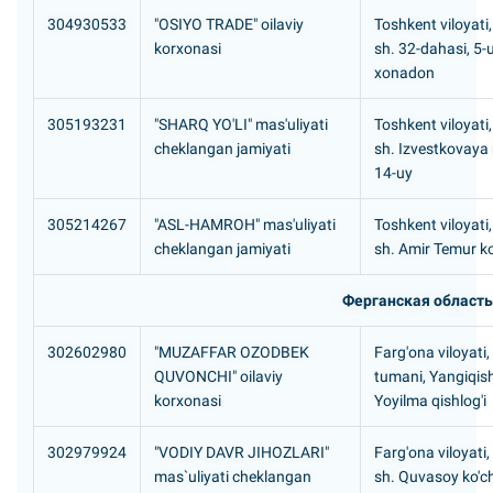
304930533
"OSIYO TRADE" oilaviy
Toshkent viloyati
korxonasi
sh. 32-dahasi, 5-u
xonadon
305193231
"SHARQ YO'LI" mas'uliyati
Toshkent viloyati
cheklangan jamiyati
sh. Izvestkovaya 
14-uy
305214267
"ASL-HAMROH" mas'uliyati
Toshkent viloyati
cheklangan jamiyati
sh. Amir Temur ko
Ферганская область
302602980
"MUZAFFAR OZODBEK
Farg'ona viloyati,
QUVONCHI" oilaviy
tumani, Yangiqis
korxonasi
Yoyilma qishlog'i
302979924
"VODIY DAVR JIHOZLARI"
Farg'ona viloyati
mas`uliyati cheklangan
sh. Quvasoy ko'ch