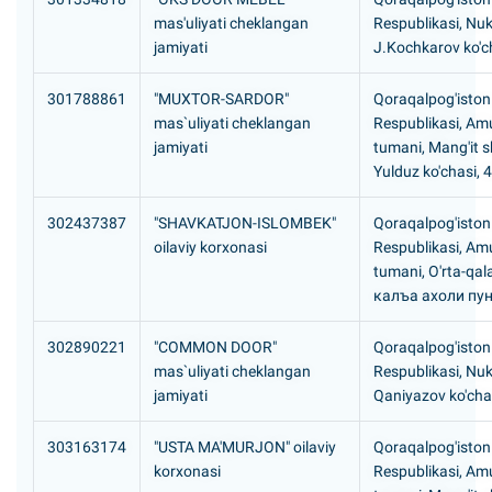
mas'uliyati cheklangan
Respublikasi, Nuk
jamiyati
J.Kochkarov ko'ch
301788861
"MUXTOR-SARDOR"
Qoraqalpog'iston
mas`uliyati cheklangan
Respublikasi, A
jamiyati
tumani, Mang'it s
Yulduz ko'chasi, 
302437387
"SHAVKATJON-ISLOMBEK"
Qoraqalpog'iston
oilaviy korxonasi
Respublikasi, A
tumani, O'rta-qa
калъа ахоли пу
302890221
"COMMON DOOR"
Qoraqalpog'iston
mas`uliyati cheklangan
Respublikasi, Nuk
jamiyati
Qaniyazov ko'cha
303163174
"USTA MA'MURJON" oilaviy
Qoraqalpog'iston
korxonasi
Respublikasi, A