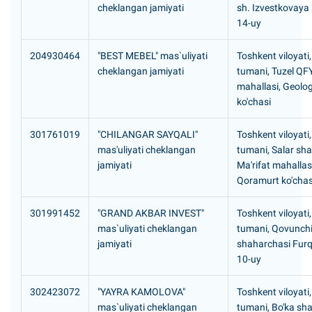
cheklangan jamiyati
sh. Izvestkovaya 
14-uy
204930464
"BEST MEBEL" mas`uliyati
Toshkent viloyati
cheklangan jamiyati
tumani, Tuzel QF
mahallasi, Geolog
ko'chasi
301761019
"CHILANGAR SAYQALI"
Toshkent viloyati
mas'uliyati cheklangan
tumani, Salar sh
jamiyati
Ma'rifat mahallasi
Qoramurt ko'cha
301991452
"GRAND AKBAR INVEST"
Toshkent viloyati,
mas`uliyati cheklangan
tumani, Qovunch
jamiyati
shaharchasi Furq
10-uy
302423072
"YAYRA KAMOLOVA"
Toshkent viloyati,
mas`uliyati cheklangan
tumani, Bo'ka sha