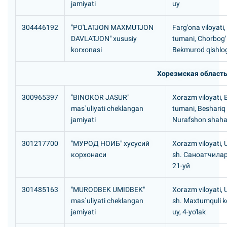
jamiyati
uy
304446192
"PO'LATJON MAXMUTJON
Farg'ona viloyati,
DAVLATJON" xususiy
tumani, Chorbog'
korxonasi
Bekmurod qishlog
Хорезмская област
300965397
"BINOKOR JASUR"
Xorazm viloyati, 
mas`uliyati cheklangan
tumani, Beshariq
jamiyati
Nurafshon shaha
301217700
"МУРОД HОИБ" хусусий
Xorazm viloyati,
корхонаси
sh. Саноатчила
21-уй
301485163
"MURODBEK UMIDBEK"
Xorazm viloyati,
mas`uliyati cheklangan
sh. Maxtumquli ko
jamiyati
uy, 4-yo'lak