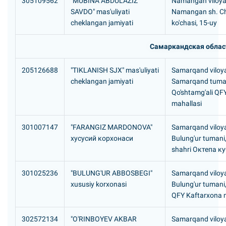
305109562
"MUBINA ABDULAZIZ
Namangan viloyat
SAVDO" mas'uliyati
Namangan sh. C
cheklangan jamiyati
ko'chasi, 15-uy
Самаркандская облас
205126688
"TIKLANISH SJX" mas'uliyati
Samarqand viloya
cheklangan jamiyati
Samarqand tuma
Qo'shtamg'ali QFY
mahallasi
301007147
"FARANGIZ MARDONOVA"
Samarqand viloya
хусусий корхонаси
Bulung'ur tumani,
shahri Октепа ку
301025236
"BULUNG'UR ABBOSBEGI"
Samarqand viloya
xususiy korxonasi
Bulung'ur tumani
QFY Kaftarxona 
302572134
"O'RINBOYEV AKBAR
Samarqand viloya