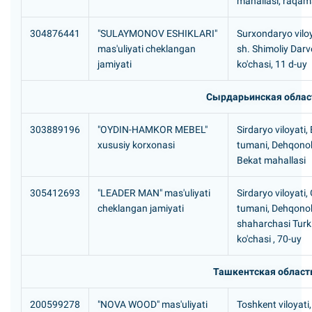
mahallasi, raqam
304876441
"SULAYMONOV ESHIKLARI"
Surxondaryo viloy
mas'uliyati cheklangan
sh. Shimoliy Dar
jamiyati
ko'chasi, 11 d-uy
Сырдарьинская облас
303889196
"OYDIN-HAMKOR MEBEL"
Sirdaryo viloyati
xususiy korxonasi
tumani, Dehqon
Bekat mahallasi
305412693
"LEADER MAN" mas'uliyati
Sirdaryo viloyati,
cheklangan jamiyati
tumani, Dehqon
shaharchasi Turk
ko'chasi , 70-uy
Ташкентская област
200599278
"NOVA WOOD" mas'uliyati
Toshkent viloyati