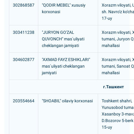
302868587
"QODIR MEBEL" xususiy
Xorazm viloyati,
korxonasi
sh. Navro'z ko'chas
17-uy
303411238
"JURYON GO'ZAL
Xorazm viloyati, 
QUVONCH" mas`uliyati
tumani, Juryon 
cheklangan jamiyati
mahallasi
304602877
"AXMAD FAYZ ESHIKLARI"
Xorazm viloyati,
mas`uliyati cheklangan
tumani, Sanoat Q
jamiyati
mahallasi
г.Ташкент
203554664
"SHOABIL" oilaviy korxonasi
Toshkent shahri,
Yunusobod tuma
Хаsanboy 3-mavz
D.Bozorov 5-berk 
15-uy