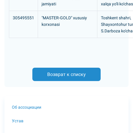
jamiyati
xalqa yo'li ko'chas
305495551
"MASTER-GOLD" xususiy
Toshkent shahri,
korxonasi
Shayxontohur tu
S.Darboza ko'cha
Возврат к списку
Об ассоциации
Устав