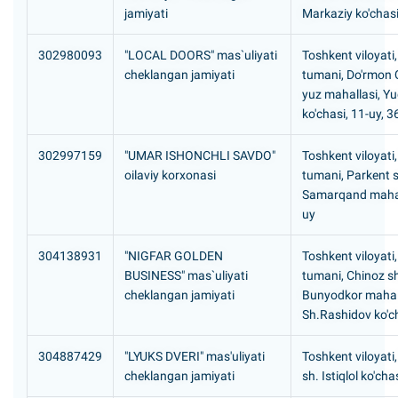
jamiyati
Markaziy ko'chasi
302980093
"LOCAL DOORS" mas`uliyati
Toshkent viloyati
cheklangan jamiyati
tumani, Do'rmon 
yuz mahallasi, Yu
ko'chasi, 11-uy, 
302997159
"UMAR ISHONCHLI SAVDO"
Toshkent viloyati
oilaviy korxonasi
tumani, Parkent 
Samarqand mahall
uy
304138931
"NIGFAR GOLDEN
Toshkent viloyati
BUSINESS" mas`uliyati
tumani, Chinoz s
cheklangan jamiyati
Bunyodkor mahall
Sh.Rashidov ko'ch
304887429
"LYUKS DVERI" mas'uliyati
Toshkent viloyati
cheklangan jamiyati
sh. Istiqlol ko'cha