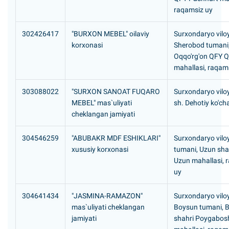
raqamsiz uy
302426417
"BURXON MEBEL" oilaviy
Surxondaryo viloy
korxonasi
Sherobod tumani
Oqqo'rg'on QFY Q
mahallasi, raqam
303088022
"SURXON SANOAT FUQARO
Surxondaryo viloy
MEBEL" mas`uliyati
sh. Dehotiy ko'cha
cheklangan jamiyati
304546259
"ABUBAKR MDF ESHIKLARI"
Surxondaryo viloy
xususiy korxonasi
tumani, Uzun sha
Uzun mahallasi, 
uy
304641434
"JASMINA-RAMAZON"
Surxondaryo viloy
mas`uliyati cheklangan
Boysun tumani, 
jamiyati
shahri Poygabos