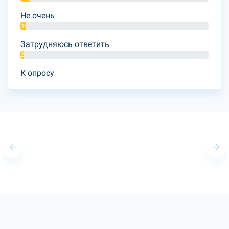
Не очень
3%
Затрудняюсь ответить
2%
К опросу