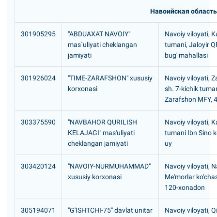
Навоийская область
301905295
"ABDUAXAT NAVOIY"
Navoiy viloyati,
mas`uliyati cheklangan
tumani, Jaloyir Q
jamiyati
bug' mahallasi
301926024
"TIME-ZARAFSHON" xususiy
Navoiy viloyati, 
korxonasi
sh. 7-kichik tuma
Zarafshon MFY, 4
303375590
"NAVBAHOR QURILISH
Navoiy viloyati,
KELAJAGI" mas'uliyati
tumani Ibn Sino k
cheklangan jamiyati
uy
303420124
"NAVOIY-NURMUHAMMAD"
Navoiy viloyati, N
xususiy korxonasi
Me'morlar ko'chas
120-xonadon
305194071
"G'ISHTCHI-75" davlat unitar
Navoiy viloyati, Q