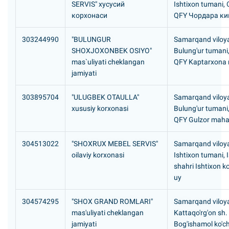
SERVIS" хусусий
Ishtixon tumani,
корхонаси
QFY Чордара к
303244990
"BULUNGUR
Samarqand viloya
SHOXJOXONBEK OSIYO"
Bulung'ur tumani
mas`uliyati cheklangan
QFY Kaptarxona 
jamiyati
303895704
"ULUGBEK OTAULLA"
Samarqand viloya
xususiy korxonasi
Bulung'ur tumani
QFY Gulzor mahal
304513022
"SHOXRUX MEBEL SERVIS"
Samarqand viloya
oilaviy korxonasi
Ishtixon tumani, 
shahri Ishtixon ko
uy
304574295
"SHOX GRAND ROMLARI"
Samarqand viloya
mas'uliyati cheklangan
Kattaqo'rg'on sh.
jamiyati
Bog'ishamol ko'ch