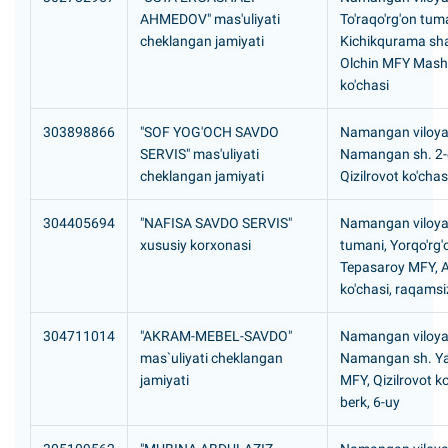
AHMEDOV" mas'uliyati
To'raqo'rg'on tum
cheklangan jamiyati
Kichikqurama sh
Olchin MFY Mash
ko'chasi
303898866
"SOF YOG'OCH SAVDO
Namangan viloyat
SERVIS" mas'uliyati
Namangan sh. 2-o't
cheklangan jamiyati
Qizilrovot ko'chas
304405694
"NAFISA SAVDO SERVIS"
Namangan viloyat
xususiy korxonasi
tumani, Yorqo'rg
Tepasaroy MFY, 
ko'chasi, raqamsi
304711014
"AKRAM-MEBEL-SAVDO"
Namangan viloyat
mas`uliyati cheklangan
Namangan sh. Y
jamiyati
MFY, Qizilrovot ko
berk, 6-uy