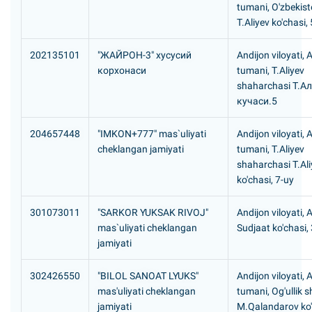
tumani, O'zbekis
T.Aliyev ko'chasi,
202135101
"ЖАЙРОН-3" хусусий
Andijon viloyati,
корхонаси
tumani, T.Aliyev
shaharchasi Т.А
кучаси.5
204657448
"IMKON+777" mas`uliyati
Andijon viloyati,
cheklangan jamiyati
tumani, T.Aliyev
shaharchasi T.Ali
ko'chasi, 7-uy
301073011
"SARKOR YUKSAK RIVOJ"
Andijon viloyati, 
mas`uliyati cheklangan
Sudjaat ko'chasi,
jamiyati
302426550
"BILOL SANOAT LYUKS"
Andijon viloyati, 
mas'uliyati cheklangan
tumani, Og'ullik 
jamiyati
M.Qalandarov ko'