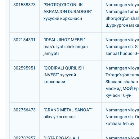
301588873
"SHO'RQO'RG'ONLIK
Namangan viloyat
AKRAMJON DURADGOR"
Namangan tuman
хусусий корхонаси
Sho'rqo'rg'on sha
Шуркургон мах
302184331
"IDEAL JIHOZ MEBEL"
Namangan viloyat
mas`uliyati cheklangan
Namangan sh. Sh
jamiyati
sanoat hududi G-
302595951
"QODIRALI QURILISH
Namangan viloyat
INVEST" хусусий
To'raqo'rg'on tum
корхонаси
Shaxand shaharc
масжид МФЙ Ер
кучаси 10-уй
302756473
"GRAND METAL SANOAT"
Namangan viloyat
oilaviy korxonasi
Namangan sh. O
ko'chasi, 6-b uy
302782957
"USTA ERGASHALI
Namangan viloyat