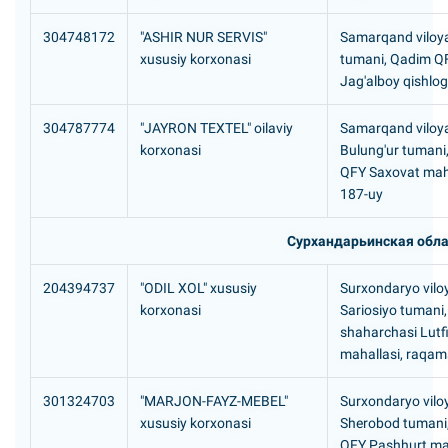
304748172
"ASHIR NUR SERVIS"
Samarqand viloya
xususiy korxonasi
tumani, Qadim Q
Jag'alboy qishlog'
304787774
"JAYRON TEXTEL" oilaviy
Samarqand viloya
korxonasi
Bulung'ur tumani
QFY Saxovat maha
187-uy
Сурхандарьинская обла
204394737
"ODIL XOL" xususiy
Surxondaryo viloy
korxonasi
Sariosiyo tumani,
shaharchasi Lutf
mahallasi, raqam
301324703
"MARJON-FAYZ-MEBEL"
Surxondaryo viloy
xususiy korxonasi
Sherobod tumani,
QFY Pashhurt mah