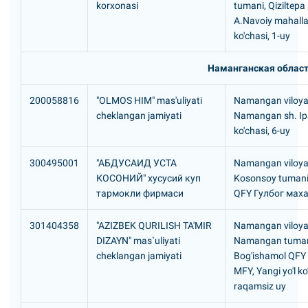
korxonasi
tumani, Qiziltepa
A.Navoiy mahalla
ko'chasi, 1-uy
Наманганская облас
200058816
"OLMOS HIM" mas'uliyati
Namangan viloyat
cheklangan jamiyati
Namangan sh. Ipa
ko'chasi, 6-uy
300495001
"АБДУСАИД УСТА
Namangan viloyat
КОСОHИЙ" хусусий куп
Kosonsoy tumani,
тармокли фирмаси
QFY Гулбог мах
301404358
"AZIZBEK QURILISH TA'MIR
Namangan viloyat
DIZAYN" mas`uliyati
Namangan tuman
cheklangan jamiyati
Bog'ishamol QFY
MFY, Yangi yo'l ko
raqamsiz uy