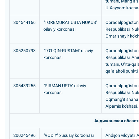
tumani, Mang'it s
U.Xayyom ko'chas
304544166
"TOREMURAT USTA NUKUS"
Qoraqalpog'iston
oilaviy korxonasi
Respublikasi, Nuk
Omar shayir ko'ch
305250793
"TO'LQIN-RUSTAM" oilaviy
Qoraqalpog'iston
korxonasi
Respublikasi, A
tumani, O'rta-qal
qal'a aholi punkti
305439255
"PIRMAN USTA" oilaviy
Qoraqalpog'iston
korxonasi
Respublikasi, Nu
Oqmang'it shaha
Alpamis ko'shasi, 
Андижанская област
200245496
"VODIY" xususiy korxonasi
Andijon viloyati,