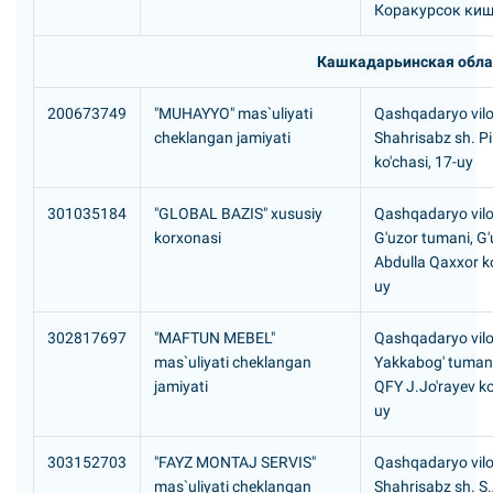
Коракурсок ки
Кашкадарьинская обла
200673749
"MUHAYYO" mas`uliyati
Qashqadaryo vilo
cheklangan jamiyati
Shahrisabz sh. Pi
ko'chasi, 17-uy
301035184
"GLOBAL BAZIS" xususiy
Qashqadaryo vilo
korxonasi
G'uzor tumani, G'
Abdulla Qaxxor ko
uy
302817697
"MAFTUN MEBEL"
Qashqadaryo vilo
mas`uliyati cheklangan
Yakkabog' tumani
jamiyati
QFY J.Jo'rayev k
uy
303152703
"FAYZ MONTAJ SERVIS"
Qashqadaryo vilo
mas`uliyati cheklangan
Shahrisabz sh. S