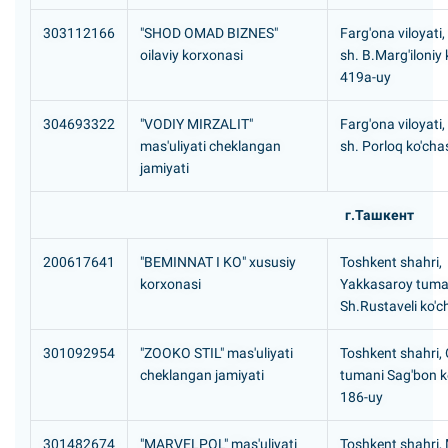
303112166
"SHOD OMAD BIZNES"
Farg'ona viloyati,
oilaviy korxonasi
sh. B.Marg'iloniy 
419a-uy
304693322
"VODIY MIRZALIT"
Farg'ona viloyati,
mas'uliyati cheklangan
sh. Porloq ko'chas
jamiyati
г.Ташкент
200617641
"BEMINNAT I KO" xususiy
Toshkent shahri,
korxonasi
Yakkasaroy tuma
Sh.Rustaveli ko'c
301092954
"ZOOKO STIL" mas'uliyati
Toshkent shahri,
cheklangan jamiyati
tumani Sag'bon ko
186-uy
301482674
"MARVELPOL" mas'uliyati
Toshkent shahri,