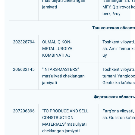
mas`uliyati cheklangan
Namangan sh. Y
jamiyati
MFY, Qizilrovot ko
berk, 6-uy
Ташкентская област
202328794
OLMALIQ KON-
Toshkent viloyati
METALLURGIYA
sh. Amir Temur ko
KOMBINATI AJ
uy
206632145
"INTARS-MASTERS"
Toshkent viloyati
mas'uliyati cheklangan
tumani, Yangiob
jamiyati
Geofizika ko'chas
Ферганская область
207206396
"TO PRODUCE AND SELL
Farg'ona viloyati
CONSTRUCTION
sh. Guliston ko'ch
MATERIALS" mas'uliyati
cheklangan jamiyati