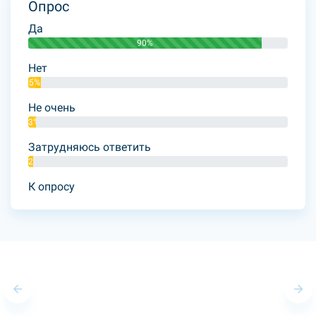
Опрос
Да
90%
Нет
5%
Не очень
3%
Затрудняюсь ответить
2%
К опросу