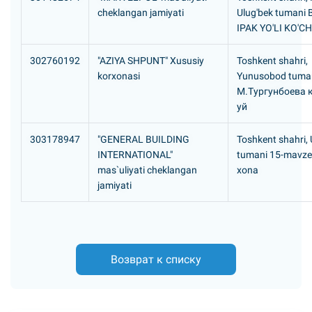
cheklangan jamiyati
Ulug'bek tumani
IPAK YO'LI KO'CH
302760192
"AZIYA SHPUNT" Xususiy
Toshkent shahri,
korxonasi
Yunusobod tuma
М.Тургунбоева к
уй
303178947
"GENERAL BUILDING
Toshkent shahri,
INTERNATIONAL"
tumani 15-mavze,
mas`uliyati cheklangan
xona
jamiyati
Возврат к списку