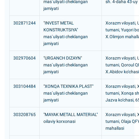
mas`uliyati cheklangan
sh. 4-daha 43-uy
jamiyati
302871244
"INVEST METAL
Xorazm viloyati,
KONSTRUKTSIYA"
tumani, Yuqori b
mas`uliyati cheklangan
X.Olimjon mahall
jamiyati
302970604
"URGANCH DIZAYN"
Xorazm viloyati,
mas`uliyati cheklangan
tumani, Qoroul Q
jamiyati
X.Abidov ko'chasi
303104484
"XONQA TEXNIKA PLAST"
Xorazm viloyati,
mas`uliyati cheklangan
tumani, Xonqa s
jamiyati
Jazva ko'chasi, 6
303208765
"MAYAK METALL MATERIAL"
Xorazm viloyati,
oilaviy korxonasi
tumani, Olaja QFY
mahallasi