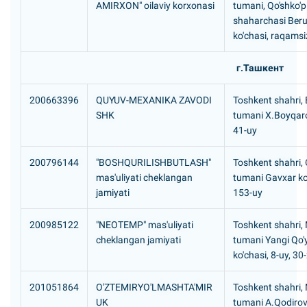
AMIRXON" oilaviy korxonasi
tumani, Qo'shko'p
shaharchasi Beru
ko'chasi, raqamsi
г.Ташкент
200663396
QUYUV-MEXANIKA ZAVODI
Toshkent shahri,
SHK
tumani Х.Boyqaro
41-uy
200796144
"BOSHQURILISHBUTLASH"
Toshkent shahri, 
mas'uliyati cheklangan
tumani Gavxar ko
jamiyati
153-uy
200985122
"NEOTEMP" mas'uliyati
Toshkent shahri,
cheklangan jamiyati
tumani Yangi Qo'y
ko'chasi, 8-uy, 30
201051864
O'ZTEMIRYO'LMASHTA'MIR
Toshkent shahri,
UK
tumani A.Qodirov 