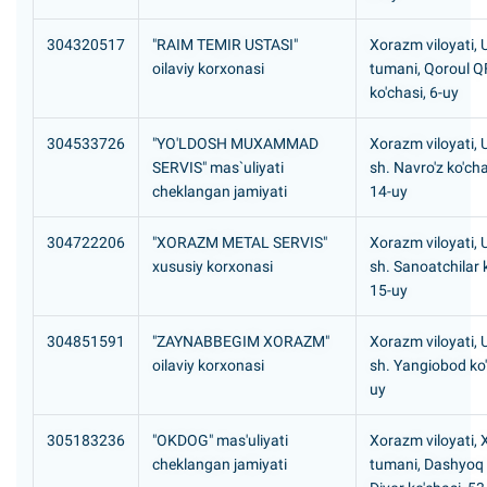
304320517
"RAIM TEMIR USTASI"
Xorazm viloyati,
oilaviy korxonasi
tumani, Qoroul Q
ko'chasi, 6-uy
304533726
"YO'LDOSH MUXAMMAD
Xorazm viloyati,
SERVIS" mas`uliyati
sh. Navro'z ko'chas
cheklangan jamiyati
14-uy
304722206
"XORAZM METAL SERVIS"
Xorazm viloyati,
xususiy korxonasi
sh. Sanoatchilar k
15-uy
304851591
"ZAYNABBEGIM XORAZM"
Xorazm viloyati,
oilaviy korxonasi
sh. Yangiobod ko'
uy
305183236
"OKDOG" mas'uliyati
Xorazm viloyati, 
cheklangan jamiyati
tumani, Dashyoq