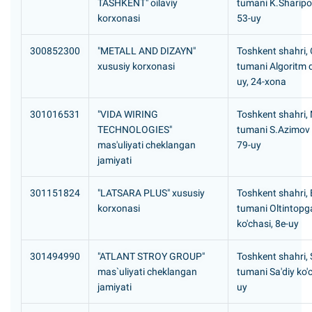
TASHKENT" oilaviy
tumani K.Sharipov
korxonasi
53-uy
300852300
"METALL AND DIZAYN"
Toshkent shahri, 
xususiy korxonasi
tumani Аlgoritm d
uy, 24-хоna
301016531
"VIDA WIRING
Toshkent shahri,
TECHNOLOGIES"
tumani S.Azimov 
mas'uliyati cheklangan
79-uy
jamiyati
301151824
"LATSARA PLUS" xususiy
Toshkent shahri,
korxonasi
tumani Oltintopg
ko'chasi, 8e-uy
301494990
"ATLANT STROY GROUP"
Toshkent shahri, S
mas`uliyati cheklangan
tumani Sa'diy ko'c
jamiyati
uy