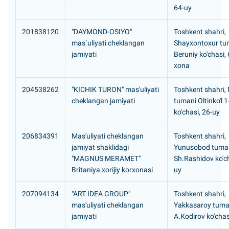
64-uy
201838120
"DAYMOND-OSIYO"
Toshkent shahri,
mas`uliyati cheklangan
Shayxontoxur tu
jamiyati
Beruniy ko'chasi, 
хоna
204538262
"KICHIK TURON" mas'uliyati
Toshkent shahri,
cheklangan jamiyati
tumani Oltinko'l 1
ko'chasi, 26-uy
206834391
Mas'uliyati cheklangan
Toshkent shahri,
jamiyat shaklidagi
Yunusobod tuma
"MAGNUS MERAMET"
Sh.Rashidov ko'ch
Britaniya xorijiy korxonasi
uy
207094134
"ART IDEA GROUP"
Toshkent shahri,
mas'uliyati cheklangan
Yakkasaroy tuma
jamiyati
А.Коdirov ko'chas