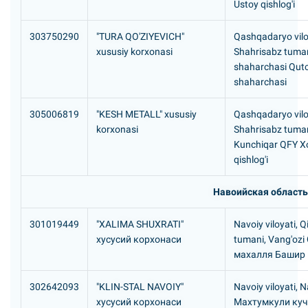
Ustoy qishlog'i
303750290
"TURA QO'ZIYEVICH"
Qashqadaryo vilo
xususiy korxonasi
Shahrisabz tuman
shaharchasi Qutc
shaharchasi
305006819
"KESH METALL" xususiy
Qashqadaryo vilo
korxonasi
Shahrisabz tuman
Kunchiqar QFY X
qishlog'i
Навоийская область
301019449
"XALIMA SHUXRATI"
Navoiy viloyati, Q
хусусий корхонаси
tumani, Vang'ozi
махалля Башир
302642093
"KLIN-STAL NAVOIY"
Navoiy viloyati, N
хусусий корхонаси
Махтумкули куча