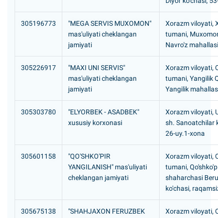
Diyor ko'chasi, 53
305196773
"MEGA SERVIS MUXOMON"
Xorazm viloyati,
mas'uliyati cheklangan
tumani, Muxomo
jamiyati
Navro'z mahallas
305226917
"MAXI UNI SERVIS"
Xorazm viloyati, Q
mas'uliyati cheklangan
tumani, Yangilik 
jamiyati
Yangilik mahallas
305303780
"ELYORBEK - ASADBEK"
Xorazm viloyati,
xususiy korxonasi
sh. Sanoatchilar k
26-uy.1-xona
305601158
"QO'SHKO'PIR
Xorazm viloyati, Q
YANGILANISH" mas'uliyati
tumani, Qo'shko'p
cheklangan jamiyati
shaharchasi Beru
ko'chasi, raqamsi
305675138
"SHAHJAXON FERUZBEK
Xorazm viloyati, Q