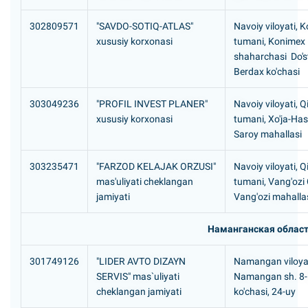
302809571
"SAVDO-SOTIQ-ATLAS"
Navoiy viloyati, 
xususiy korxonasi
tumani, Konimex
shaharchasi Do'st
Berdax ko'chasi
303049236
"PROFIL INVEST PLANER"
Navoiy viloyati, Q
xususiy korxonasi
tumani, Xo'ja-Ha
Saroy mahallasi
303235471
"FARZOD KELAJAK ORZUSI"
Navoiy viloyati, Q
mas'uliyati cheklangan
tumani, Vang'ozi
jamiyati
Vang'ozi mahalla
Наманганская облас
301749126
"LIDER AVTO DIZAYN
Namangan viloyat
SERVIS" mas`uliyati
Namangan sh. 8
cheklangan jamiyati
ko'chasi, 24-uy