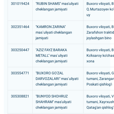
301019424
"RUBIN SHAMS" mas'uliyati
Buxoro viloyati, 
cheklangan jamiyati
Q.Murtazoyev ko'
uy
302351464
"KAMRON ZARINA"
Buxoro viloyati, 
mas`uliyati cheklangan
Zarafshon trakti
jamiyati
joylashgan bino
303250447
"AZIZ FAYZ BARAKA
Buxoro viloyati, 
METALL" mas`uliyati
Ko'ksaroy ko'chasi
cheklangan jamiyati
xona
303554771
"BUXORO GO'ZAL
Buxoro viloyati, G
DARVOZALARI" mas`uliyati
tumani, Zarangar
cheklangan jamiyati
Poskati qishlog'i
305308821
"BUNYOD SHOHRUZ
Buxoro viloyati, 
SHAHRAM" mas'uliyati
tumani, Xayrxus
cheklangan jamiyati
Qatag'an qishlog'