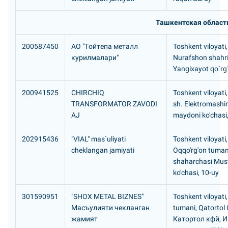
Ташкентская област
200587450
АО "Тoйтeпa мeтaлл
Toshkent viloyati,
курилмaлари"
Nurafshon shahr
Yangixayot qo`rg
200941525
CHIRCHIQ
Toshkent viloyati,
TRANSFORMATOR ZAVODI
sh. Elektromashi
AJ
maydoni ko'chasi,
202915436
"VIAL" mas`uliyati
Toshkent viloyati,
cheklangan jamiyati
Oqqo'rg'on tuman
shaharchasi Must
ko'chasi, 10-uy
301590951
"SHOX METAL BIZNES"
Toshkent viloyati
Масъулияти чекланган
tumani, Qatortol
жамият
Катортол кфй, 