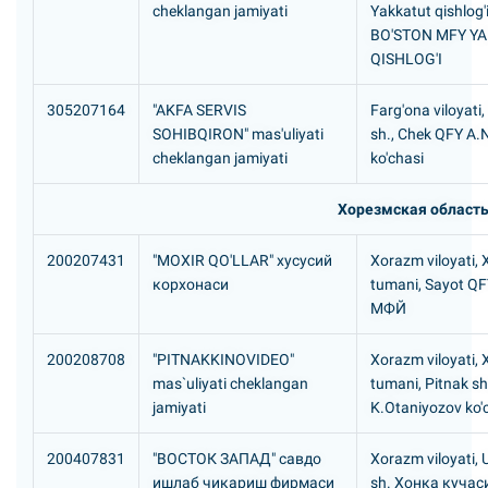
cheklangan jamiyati
Yakkatut qishlog'i
BO'STON MFY Y
QISHLOG'I
305207164
"AKFA SERVIS
Farg'ona viloyati
SOHIBQIRON" mas'uliyati
sh., Chek QFY A.
cheklangan jamiyati
ko'chasi
Хорезмская област
200207431
"MOXIR QO'LLAR" хусусий
Xorazm viloyati, 
корхонаси
tumani, Sayot Q
МФЙ
200208708
"PITNAKKINOVIDEO"
Xorazm viloyati,
mas`uliyati cheklangan
tumani, Pitnak sh
jamiyati
K.Otaniyozov ko'c
200407831
"ВОСТОК ЗАПАД" савдо
Xorazm viloyati,
ишлаб чикариш фирмаси
sh. Хонка кучаси