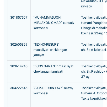
махалласи Х.Hу
кучаси
301857507
"MUHAMMADJON
Toshkent viloyati
MIRJAXON OMAD" xususiy
tumani, Yangiob
korxonasi
Chingeldi mahallas
ko'chasi, 22-uy, 
302605859
"TEXNO-RESURS"
Toshkent viloyati,
mas'uliyati cheklangan
sh. Baxt ko'chasi,
jamiyati
303614245
"DUOS GARANT" mas'uliyati
Toshkent viloyati
cheklangan jamiyati
sh. Sh.Rashidov k
37-uy
304222646
"SAMARIDDIN FAYZ" oilaviy
Toshkent viloyati,
korxonasi
tumani, A. Ortiq
Taxta ko'prik ko'c