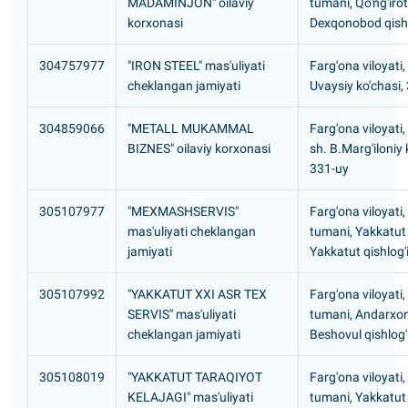
MADAMINJON" oilaviy
tumani, Qo'ng'iro
korxonasi
Dexqonobod qishl
304757977
"IRON STEEL" mas'uliyati
Farg'ona viloyati,
cheklangan jamiyati
Uvaysiy ko'chasi,
304859066
"METALL MUKAMMAL
Farg'ona viloyati,
BIZNES" oilaviy korxonasi
sh. B.Marg'iloniy 
331-uy
305107977
"MEXMASHSERVIS"
Farg'ona viloyati
mas'uliyati cheklangan
tumani, Yakkatut
jamiyati
Yakkatut qishlog'
305107992
"YAKKATUT XXI ASR TEX
Farg'ona viloyati
SERVIS" mas'uliyati
tumani, Andarxo
cheklangan jamiyati
Beshovul qishlog'
305108019
"YAKKATUT TARAQIYOT
Farg'ona viloyati
KELAJAGI" mas'uliyati
tumani, Yakkatut