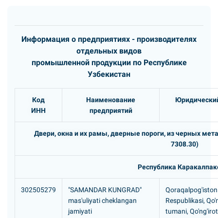
Информация о предприятиях - производителях
отдельных видов
промышленной продукции по Республике
Узбекистан
Код
Наименование
Юридический
ИНН
предприятий
Двери, окна и их рамы, дверные пороги, из черных мет
7308.30)
Республика Каракалпак
302505279
"SAMANDAR KUNGRAD"
Qoraqalpog'iston
mas'uliyati cheklangan
Respublikasi, Qo'n
jamiyati
tumani, Qo'ng'irot