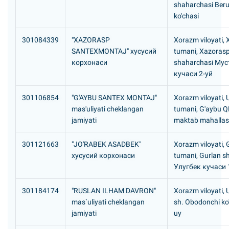
shaharchasi Beru
ko'chasi
301084339
"XAZORASP
Xorazm viloyati,
SANTEXMONTAJ" хусусий
tumani, Xazoras
корхонаси
shaharchasi Му
кучаси 2-уй
301106854
"G'AYBU SANTEX MONTAJ"
Xorazm viloyati,
mas'uliyati cheklangan
tumani, G'aybu 
jamiyati
maktab mahallas
301121663
"JO'RABEK ASADBEK"
Xorazm viloyati, 
хусусий корхонаси
tumani, Gurlan s
Улугбек кучаси 
301184174
"RUSLAN ILHAM DAVRON"
Xorazm viloyati,
mas`uliyati cheklangan
sh. Obodonchi ko'
jamiyati
uy