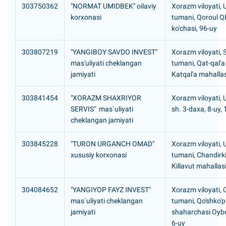
303750362
"NORMAT UMIDBEK" oilaviy
Xorazm viloyati,
korxonasi
tumani, Qoroul QF
ko'chasi, 96-uy
303807219
"YANGIBOY SAVDO INVEST"
Xorazm viloyati, 
mas'uliyati cheklangan
tumani, Qat-qal'
jamiyati
Katqal'a mahalla
303841454
"XORAZM SHAXRIYOR
Xorazm viloyati,
SERVIS" mas`uliyati
sh. 3-daxa, 8-uy,
cheklangan jamiyati
303845228
"TURON URGANCH OMAD"
Xorazm viloyati,
xususiy korxonasi
tumani, Chandirk
Killavut mahallas
304084652
"YANGIYOP FAYZ INVEST"
Xorazm viloyati, Q
mas`uliyati cheklangan
tumani, Qo'shko'p
jamiyati
shaharchasi Oybe
6-uy