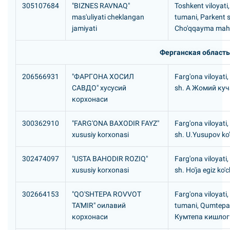
305107684
"BIZNES RAVNAQ"
Toshkent viloyati
mas'uliyati cheklangan
tumani, Parkent 
jamiyati
Cho'qqayma maha
Ферганская область
206566931
"ФАРГОHА ХОСИЛ
Farg'ona viloyati
САВДО" хусусий
sh. А Жомий куч
корхонаси
300362910
"FARG'ONA BAXODIR FAYZ"
Farg'ona viloyati
xususiy korxonasi
sh. U.Yusupov ko'
302474097
"USTA BAHODIR ROZIQ"
Farg'ona viloyati,
xususiy korxonasi
sh. Ho'ja egiz ko'
302664153
"QO'SHTEPA ROVVOT
Farg'ona viloyati
TA'MIR" оилавий
tumani, Qumtep
корхонаси
Кумтепа кишлог