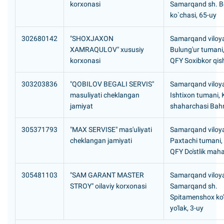
korxonasi
Samarqand sh. B
ko`chasi, 65-uy
302680142
"SHOXJAXON
Samarqand viloya
XAMRAQULOV" xususiy
Bulung'ur tumani
korxonasi
QFY Soxibkor qish
303203836
"QOBILOV BEGALI SERVIS"
Samarqand viloya
masuliyati cheklangan
Ishtixon tumani,
jamiyat
shaharchasi Bahri
305371793
"MAX SERVISE" mas'uliyati
Samarqand viloya
cheklangan jamiyati
Paxtachi tumani
QFY Do'stlik maha
305481103
"SAM GARANT MASTER
Samarqand viloya
STROY" oilaviy korxonasi
Samarqand sh.
Spitamenshox ko'
yo'lak, 3-uy