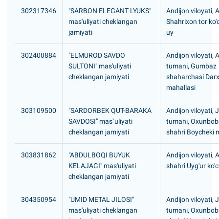
302317346
"SARBON ELEGANT LYUKS"
Andijon viloyati, 
mas'uliyati cheklangan
Shahrixon tor ko'c
jamiyati
uy
302400884
"ELMUROD SAVDO
Andijon viloyati, 
SULTONI" mas'uliyati
tumani, Gumbaz
cheklangan jamiyati
shaharchasi Dar
mahallasi
303109500
"SARDORBEK QUT-BARAKA
Andijon viloyati,
SAVDOSI" mas`uliyati
tumani, Oxunbob
cheklangan jamiyati
shahri Boycheki 
303831862
"ABDULBOQI BUYUK
Andijon viloyati, 
KELAJAGI" mas'uliyati
shahri Uyg'ur ko'
cheklangan jamiyati
304350954
"UMID METAL JILOSI"
Andijon viloyati,
mas'uliyati cheklangan
tumani, Oxunbob