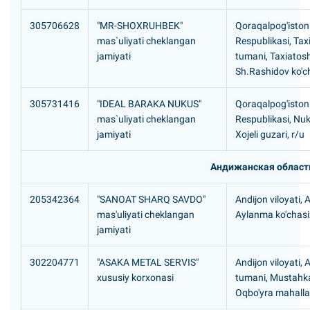
305706628
"MR-SHOXRUHBEK"
Qoraqalpog'iston
mas`uliyati cheklangan
Respublikasi, Tax
jamiyati
tumani, Taxiatosh
Sh.Rashidov ko'ch
305731416
"IDEAL BARAKA NUKUS"
Qoraqalpog'iston
mas`uliyati cheklangan
Respublikasi, Nuk
jamiyati
Xojeli guzari, r/u
Андижанская област
205342364
"SANOAT SHARQ SAVDO"
Andijon viloyati, 
mas'uliyati cheklangan
Aylanma ko'chasi
jamiyati
302204771
"ASAKA METAL SERVIS"
Andijon viloyati,
xususiy korxonasi
tumani, Mustah
Oqbo'yra mahalla