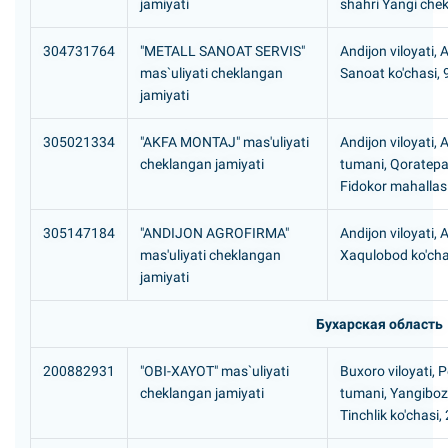
jamiyati
shahri Yangi che
304731764
"METALL SANOAT SERVIS"
Andijon viloyati, 
mas`uliyati cheklangan
Sanoat ko'chasi, 
jamiyati
305021334
"AKFA MONTAJ" mas'uliyati
Andijon viloyati,
cheklangan jamiyati
tumani, Qoratep
Fidokor mahallas
305147184
"ANDIJON AGROFIRMA"
Andijon viloyati, 
mas'uliyati cheklangan
Xaqulobod ko'cha
jamiyati
Бухарская область
200882931
"OBI-XAYOT" mas`uliyati
Buxoro viloyati, 
cheklangan jamiyati
tumani, Yangibo
Tinchlik ko'chasi,