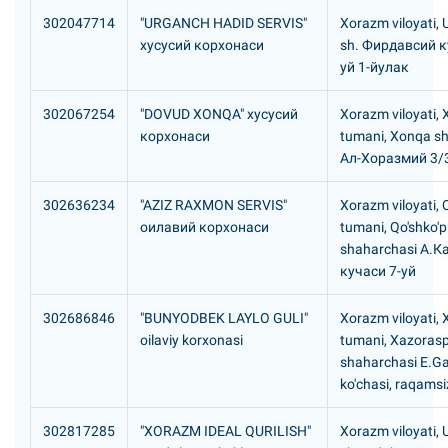
302047714
"URGANCH HADID SERVIS"
Xorazm viloyati,
хусусий корхонаси
sh. Фирдавсий к
уй 1-йулак
302067254
"DOVUD XONQA" хусусий
Xorazm viloyati,
корхонаси
tumani, Xonqa s
Ал-Хоразмий 3/
302636234
"AZIZ RAXMON SERVIS"
Xorazm viloyati, Q
оилавий корхонаси
tumani, Qo'shko'p
shaharchasi А.К
кучаси 7-уй
302686846
"BUNYODBEK LAYLO GULI"
Xorazm viloyati,
oilaviy korxonasi
tumani, Xazoras
shaharchasi E.G
ko'chasi, raqamsi
302817285
"XORAZM IDEAL QURILISH"
Xorazm viloyati,