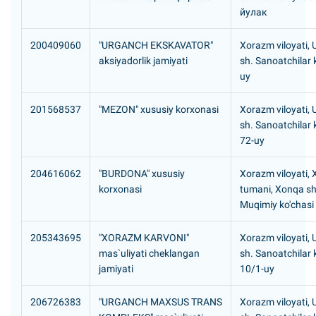
йулак
200409060
"URGANCH EKSKAVATOR"
Xorazm viloyati,
aksiyadorlik jamiyati
sh. Sanoatchilar k
uy
201568537
"MEZON" xususiy korxonasi
Xorazm viloyati,
sh. Sanoatchilar k
72-uy
204616062
"BURDONA" xususiy
Xorazm viloyati,
korxonasi
tumani, Xonqa s
Muqimiy ko'chasi
205343695
"XORAZM KARVONI"
Xorazm viloyati,
mas`uliyati cheklangan
sh. Sanoatchilar k
jamiyati
10/1-uy
206726383
"URGANCH MAXSUS TRANS
Xorazm viloyati,