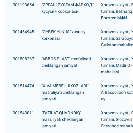
301193654
"ЭРГАШ РУСТАМ ФАРХОД"
Xorazm viloyati, 
хусусий корхонаси
tumani, Beshariq
Боготеп МФЙ
301454945
"OYBEK YUNUS" xususiy
Xorazm viloyati,
korxonasi
tumani, Sarapoy
Guliston mahalla
301508267
"ABBOS PLAST" mas'uliyati
Xorazm viloyati,
cheklangan jamiyati
tumani, Madir QFY
mahallasi
301514474
"XIVA MEBEL JIXOZLARI"
Xorazm viloyati, 
mas`uliyati cheklangan
A.Baxodirxon ko'c
jamiyati
uy
301543011
"FAZILAT QUVONDIQ"
Xorazm viloyati, Q
mas'uliyati cheklangan
tumani, G'ozovot
jamiyati
Sherobod mahall