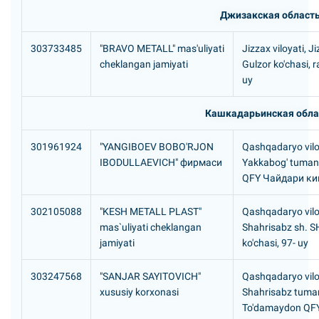
Джизакская област
303733485
"BRAVO METALL" mas'uliyati
Jizzax viloyati, J
cheklangan jamiyati
Gulzor ko'chasi, 
uy
Кашкадарьинская обла
301961924
"YANGIBOEV BOBO'RJON
Qashqadaryo vilo
IBODULLAEVICH" фирмаси
Yakkabog' tumani
QFY Чайдари к
302105088
"KESH METALL PLAST"
Qashqadaryo vilo
mas`uliyati cheklangan
Shahrisabz sh. S
jamiyati
ko'chasi, 97- uy
303247568
"SANJAR SAYITOVICH"
Qashqadaryo vilo
xususiy korxonasi
Shahrisabz tuman
To'damaydon QFY