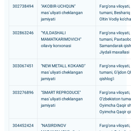
302738494
"AKOBIR-UCHQUN"
Farg'ona viloyati
mas`uliyati cheklangan
tumani, Beshariq
jamiyati
Oltin Vodiy ko'cha
302863246
"YULDASHALI
Farg'ona viloyati
MAMATKARIMOVICH"
tumani, Paxtaob
oilaviy korxonasi
Samandarak qishl
Jiydali maxallasi
303067451
"NEW METALL KOKAND"
Farg'ona viloyati,
mas`uliyati cheklangan
tumani, G'ijdon Q
jamiyati
qishlog'i
303276896
"SMART REPRODUCE"
Farg'ona viloyati,
mas`uliyati cheklangan
O'zbekiston tuma
jamiyati
Oyimcha Qaqir s
Oyimcha Qaqir qis
304452424
"NASIRDINOV
Farg'ona viloyati