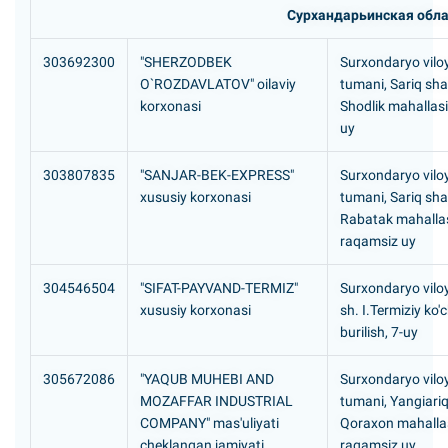
Сурхандарьинская обла
303692300
"SHERZODBEK
Surxondaryo viloya
O`ROZDAVLATOV" oilaviy
tumani, Sariq sh
korxonasi
Shodlik mahallas
uy
303807835
"SANJAR-BEK-EXPRESS"
Surxondaryo viloya
xususiy korxonasi
tumani, Sariq sh
Rabatak mahallas
raqamsiz uy
304546504
"SIFAT-PAYVAND-TERMIZ"
Surxondaryo viloy
xususiy korxonasi
sh. I.Termiziy ko'c
burilish, 7-uy
305672086
"YAQUB MUHEBI AND
Surxondaryo viloy
MOZAFFAR INDUSTRIAL
tumani, Yangiari
COMPANY" mas'uliyati
Qoraxon mahallas
cheklangan jamiyati
raqamsiz uy