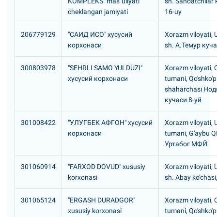
KOMPLEKS" mas`uliyati
sh. Sanoatchilar k
cheklangan jamiyati
16-uy
206779129
"САИД ИСО" хусусий
Xorazm viloyati,
корхонаси
sh. А.Темур куч
300803978
"SEHRLI SAMO YULDUZI"
Xorazm viloyati, Q
хусусий корхонаси
tumani, Qo'shko'p
shaharchasi Hо
кучаси 8-уй
301008422
"УЛУГБЕК АФГОH" хусусий
Xorazm viloyati,
корхонаси
tumani, G'aybu 
Уртабог МФЙ
301060914
"FARXOD DOVUD" xususiy
Xorazm viloyati,
korxonasi
sh. Abay ko'chasi
301065124
"ERGASH DURADGOR"
Xorazm viloyati, Q
xususiy korxonasi
tumani, Qo'shko'p