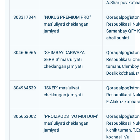
A.Sharipov ko'cha
303317844
"NUKUS PREMIUM PRO"
Qoraqalpog'iston
mas`uliyati cheklangan
Respublikasi, Nu
jamiyati
Samanbay QFY Ka
aholi punkti
304606966
"SHIMBAY DARWAZA
Qoraqalpog'iston
SERVIS" mas`uliyati
Respublikasi, Ch
cheklangan jamiyati
tumani, Chimboy
Doslik ko'chasi, r/
304964539
"ISKER" mas`uliyati
Qoraqalpog'iston
cheklangan jamiyati
Respublikasi, Nuk
E.Alako'z ko'chasi,
305663002
"PROIZVODSTVO MOI DOM"
Qoraqalpog'iston
mas`uliyati cheklangan
Respublikasi, Nuk
jamiyati
kichik tuman, T.
ko'chasi, r/u