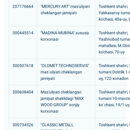
207176664
"MERCURY ART" mas'uliyati
Toshkent shahri,
cheklangan jamiyati
Yakkasaroy tuma
ko'chasi, 40а-uy,
300445514
"MADINA-MUBINA" xususiy
Toshkent shahri,
korxonasi
Yashnobod tuman
mahallasi, M.Obi
ko'chasi, 70-uy
300507618
"OLDMET TECHNOSERVIS"
Toshkent shahri, S
mas`uliyati cheklangan
tumani Do'stlik 1
jamiyati
uy, 122-xonadon
300608404
Маs'uliyati cheklangan
Toshkent shahri, 
jamiyat shaklidagi "MAX
tumani 10-mavze
WOOD GROUP" хorijiy
ko`chasi, 19/1-uy
korxonasi
300734526
"CLASSIC METALL
Toshkent shahri, 