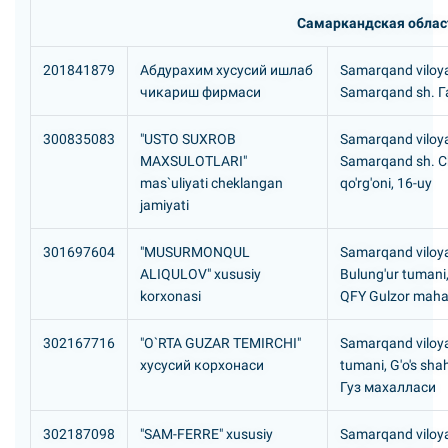
Самаркандская облас
201841879
Абдурахим хусусий ишлаб
Samarqand viloya
чикариш фирмаси
Samarqand sh. Г
300835083
"USTO SUXROB
Samarqand viloya
MAXSULOTLARI"
Samarqand sh. 
mas`uliyati cheklangan
qo'rg'oni, 16-uy
jamiyati
301697604
"MUSURMONQUL
Samarqand viloya
ALIQULOV" xususiy
Bulung'ur tumani
korxonasi
QFY Gulzor mahal
302167716
"O`RTA GUZAR TEMIRCHI"
Samarqand viloya
хусусий корхонаси
tumani, G'o's sha
Гуз махалласи
302187098
"SAM-FERRE" xususiy
Samarqand viloya