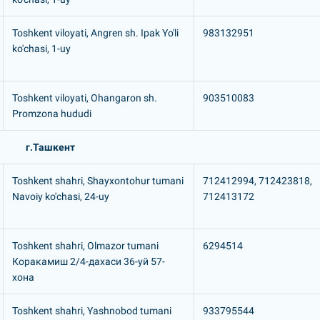
Toshkent viloyati, Angren sh. Ipak Yo'li
983132951
ko'chasi, 1-uy
Toshkent viloyati, Ohangaron sh.
903510083
Promzona hududi
г.Ташкент
Toshkent shahri, Shayxontohur tumani
712412994, 712423818,
Navoiy ko'chasi, 24-uy
712413172
Toshkent shahri, Olmazor tumani
6294514
Коракамиш 2/4-дахаси 36-уй 57-
хона
Toshkent shahri, Yashnobod tumani
933795544