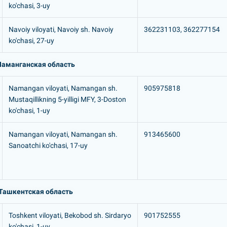
ko'chasi, 3-uy
Navoiy viloyati, Navoiy sh. Navoiy
362231103, 362277154
ko'chasi, 27-uy
Наманганская область
Namangan viloyati, Namangan sh.
905975818
Mustaqillikning 5-yilligi MFY, 3-Doston
ko'chasi, 1-uy
Namangan viloyati, Namangan sh.
913465600
Sanoatchi ko'chasi, 17-uy
Ташкентская область
Toshkent viloyati, Bekobod sh. Sirdaryo
901752555
ko'chasi, 1-uy