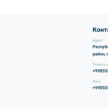
Конт
Адрес:
Респуб
район, 
Телефон 
+99855
Факс:
+99855