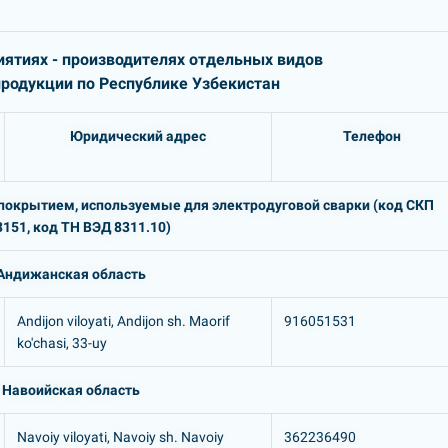
ятиях - производителях отдельных видов
одукции по Республике Узбекистан
Юридический адрес
Телефон
покрытием, используемые для электродуговой сварки (код СКП
151, код ТН ВЭД 8311.10)
Андижанская область
Andijon viloyati, Andijon sh. Maorif
916051531
ko'chasi, 33-uy
Навоийская область
Navoiy viloyati, Navoiy sh. Navoiy
362236490