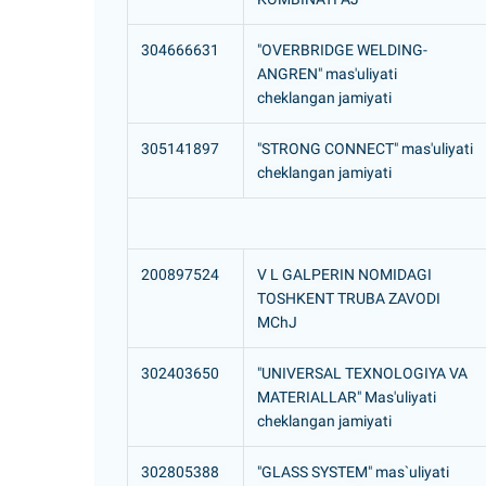
304666631
"OVERBRIDGE WELDING-
ANGREN" mas'uliyati
cheklangan jamiyati
305141897
"STRONG CONNECT" mas'uliyati
cheklangan jamiyati
200897524
V L GALPERIN NOMIDAGI
TOSHKENT TRUBA ZAVODI
MChJ
302403650
"UNIVERSAL TEXNOLOGIYA VA
MATERIALLAR" Mas'uliyati
cheklangan jamiyati
302805388
"GLASS SYSTEM" mas`uliyati