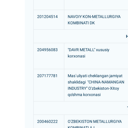
201204514
NAVOIY KON-METALLURGIYA
KOMBINATI DK
204956083
"DAVR METALL" xususiy
korxonasi
207177781
Mas`uliyati cheklangan jamiyat
shaklidagi "CHINA-NAMANGAN
INDUSTRY" O'zbekiston-Xitoy
qo'shma korxonasi
200460222
O'ZBEKISTON METALLURGIYA
KOMBINATI AJ