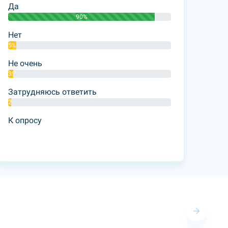
Да
90%
Нет
5%
Не очень
3%
Затрудняюсь ответить
2%
К опросу