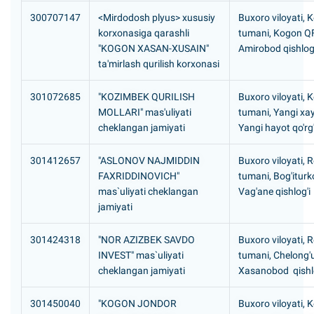
300707147
<Mirdodosh рlyus> xususiy
Buxoro viloyati, 
korxonasiga qarashli
tumani, Kogon Q
"KOGON XASAN-XUSAIN"
Аmirobod qishlog'
ta'mirlash qurilish korxonasi
301072685
"KOZIMBEK QURILISH
Buxoro viloyati, 
MOLLARI" mas'uliyati
tumani, Yangi xa
cheklangan jamiyati
Yangi hayot qo'rg
301412657
"ASLONOV NAJMIDDIN
Buxoro viloyati, 
FAXRIDDINOVICH"
tumani, Bog'itur
mas`uliyati cheklangan
Vag'ane qishlog'i
jamiyati
301424318
"NOR AZIZBEK SAVDO
Buxoro viloyati, 
INVEST" mas`uliyati
tumani, Chelong'
cheklangan jamiyati
Xasanobod qishlo
301450040
"KOGON JONDOR
Buxoro viloyati, 