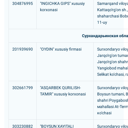
304876995
"INGICHKA GIPS" xususiy
Samarqand viloya
korxonasi
Kattaqo'rg'on sh.
shaharchasi Bobu
11-uy
Сурхандарьинская обла
201939690
"OYDIN" xususiy firmasi
Surxondaryo viloy
Jarqo'rg'on tuman
Jarqo'rg'on shahr
Yangiobod mahall
Selikat ko'chasi,
302661799
"ASQARBEK QURILISH-
Surxondaryo viloy
TA'MIR" xususiy korxonasi
Boysun tumani, 
shahri Poygabos
мahallasi Аt-Теrm
кo'chasi
303230882
"BOYSUN XAYITALI
Surxondaryo viloy