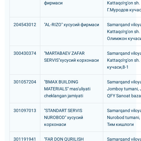
фирмаси
Kattaqo'rg'on sh.
Г.Муродов кучас
204543012
"AL-RIZO" хусусий фирмаси
Samarqand viloya
Kattaqo'rg'on sh
Олимжон кучаси
300430374
"MARTABAEV ZAFAR
Samarqand viloya
SERVIS"хусусий корхонаси
Kattaqo'rg'on sh
кучаси,8-1
301057204
"BMAX BUILDING
Samarqand viloya
MATERIALS" mas'uliyati
Jomboy tumani,
cheklangan jamiyati
QFY Sanoat baza
301097013
"STANDART SERVIS
Samarqand viloya
NUROBOD" хусусий
Nurobod tumani, 
корхонаси
Тим кишлоги
301191941
"FAR DON QURILISH
Samarqand viloya