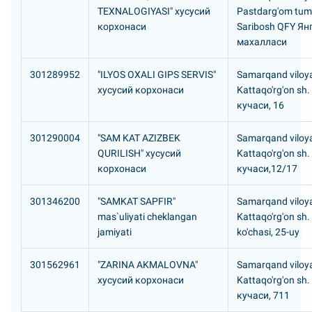
TEXNALOGIYASI" хусусий
Pastdarg'om tum
корхонаси
Saribosh QFY Ян
махалласи
301289952
"ILYOS OXALI GIPS SERVIS"
Samarqand viloya
хусусий корхонаси
Kattaqo'rg'on sh
кучаси, 16
301290004
"SAM KAT AZIZBEK
Samarqand viloya
QURILISH" хусусий
Kattaqo'rg'on sh
корхонаси
кучаси,12/17
301346200
"SAMKAT SAPFIR"
Samarqand viloya
mas`uliyati cheklangan
Kattaqo'rg'on sh.
jamiyati
ko'chasi, 25-uy
301562961
"ZARINA AKMALOVNA"
Samarqand viloya
хусусий корхонаси
Kattaqo'rg'on sh
кучаси, 711