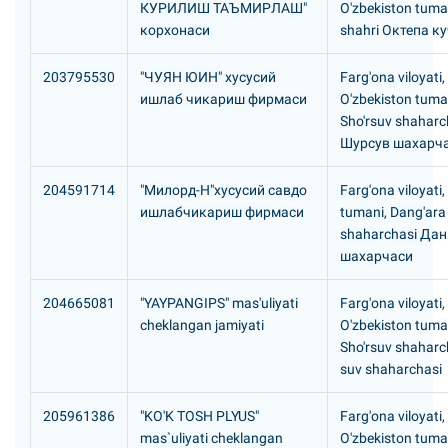
КУРИЛИШ ТАЪМИРЛАШ"
O'zbekiston tuma
корхонаси
shahri Октепа к
203795530
"ЧУЯH ЮИH" хусусий
Farg'ona viloyati,
ишлаб чикариш фирмаси
O'zbekiston tuma
Sho'rsuv shaharc
Шурсув шахарч
204591714
"Милорд-H"хусусий савдо
Farg'ona viloyati
ишлабчикариш фирмаси
tumani, Dang'ara
shaharchasi Да
шахарчаси
204665081
"YAYPANGIPS" mas'uliyati
Farg'ona viloyati,
cheklangan jamiyati
O'zbekiston tuma
Sho'rsuv shaharch
suv shaharchasi
205961386
"KO'K TOSH PLYUS"
Farg'ona viloyati,
mas`uliyati cheklangan
O'zbekiston tuma