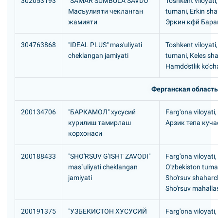
302053193
"SAMAR SUMBULA SAVDO"
Toshkent viloyati
Масъулияти чекланган
tumani, Erkin sh
жамияти
Эркин кфй Бара
304763868
"IDEAL PLUS" mas'uliyati
Toshkent viloyati
cheklangan jamiyati
tumani, Keles sh
Hamdo'stlik ko'ch
Ферганская область
200134706
"БАРКАМОЛ" хусусий
Farg'ona viloyati,
курилиш тамирлаш
Арзик тепа куча
корхонаси
200188433
"SHO'RSUV G'ISHT ZAVODI"
Farg'ona viloyati,
mas`uliyati cheklangan
O'zbekiston tuma
jamiyati
Sho'rsuv shaharc
Sho'rsuv mahalla
200191375
"УЗБЕКИСТОH ХУСУСИЙ
Farg'ona viloyati,