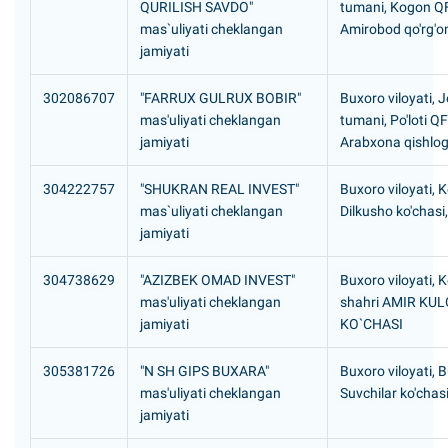
QURILISH SAVDO"
tumani, Kogon Q
mas`uliyati cheklangan
Amirobod qo'rg'on
jamiyati
302086707
"FARRUX GULRUX BOBIR"
Buxoro viloyati, 
mas'uliyati cheklangan
tumani, Po'loti Q
jamiyati
Arabxona qishlog'
304222757
"SHUKRAN REAL INVEST"
Buxoro viloyati, 
mas`uliyati cheklangan
Dilkusho ko'chasi
jamiyati
304738629
"AZIZBEK OMAD INVEST"
Buxoro viloyati, 
mas'uliyati cheklangan
shahri AMIR KU
jamiyati
KO`CHASI
305381726
"N SH GIPS BUXARA"
Buxoro viloyati, 
mas'uliyati cheklangan
Suvchilar ko'chasi
jamiyati