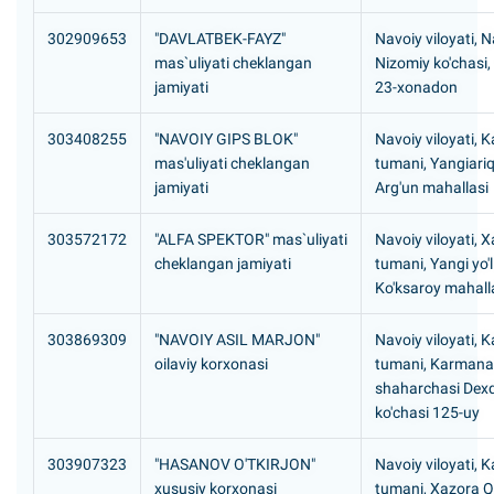
302909653
"DAVLATBEK-FAYZ"
Navoiy viloyati, N
mas`uliyati cheklangan
Nizomiy ko'chasi,
jamiyati
23-xonadon
303408255
"NAVOIY GIPS BLOK"
Navoiy viloyati,
mas'uliyati cheklangan
tumani, Yangiari
jamiyati
Arg'un mahallasi
303572172
"ALFA SPEKTOR" mas`uliyati
Navoiy viloyati, X
cheklangan jamiyati
tumani, Yangi yo'
Ko'ksaroy mahall
303869309
"NAVOIY ASIL MARJON"
Navoiy viloyati,
oilaviy korxonasi
tumani, Karmana
shaharchasi Dex
ko'chasi 125-uy
303907323
"HASANOV O'TKIRJON"
Navoiy viloyati,
xususiy korxonasi
tumani, Xazora 