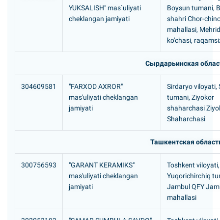
YUKSALISH" mas`uliyati
Boysun tumani, 
cheklangan jamiyati
shahri Chor-chin
mahallasi, Mehri
ko'chasi, raqamsi
Сырдарьинская облас
304609581
"FARXOD AXROR"
Sirdaryo viloyati,
mas'uliyati cheklangan
tumani, Ziyokor
jamiyati
shaharchasi Ziyo
Shaharchasi
Ташкентская област
300756593
"GARANT KERAMIKS"
Toshkent viloyati,
mas'uliyati cheklangan
Yuqorichirchiq tu
jamiyati
Jambul QFY Jam
mahallasi