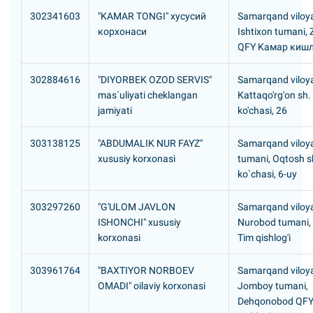
302341603
"KAMAR TONGI" хусусий
Samarqand viloya
корхонаси
Ishtixon tumani,
QFY Kамар киш
302884616
"DIYORBEK OZOD SERVIS"
Samarqand viloya
mas`uliyati cheklangan
Kattaqo'rg'on sh.
jamiyati
ko'chasi, 26
303138125
"ABDUMALIK NUR FAYZ"
Samarqand viloya
xususiy korxonasi
tumani, Oqtosh s
ko`chasi, 6-uy
303297260
"G'ULOM JAVLON
Samarqand viloya
ISHONCHI" xususiy
Nurobod tumani,
korxonasi
Tim qishlog'i
303961764
"BAXTIYOR NORBOEV
Samarqand viloya
OMADI" oilaviy korxonasi
Jomboy tumani,
Dehqonobod QFY