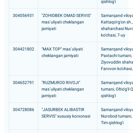
qishlog'i
304056931
"ZOHIDBEK OMAD SERVIS"
Samarqand viloya
mas`uliyati cheklangan
Kattaqo'rg'on sh.
jamiyati
shaharchasi Nur
ko'chasi, 7-uy
304421802
"MAX TOP" mas`uliyati
Samarqand viloya
cheklangan jamiyati
Paxtachi tumani,
Ziyovuddin shaha
Farovon ko'chasi,
304652791
"RUZMUROD RIVOJI"
Samarqand viloya
mas`uliyati cheklangan
tumani, Oltio'g'il Q
jamiyati
qishlog'i
304728086
"JASURBEK ALIBASTIR
Samarqand viloya
SERVIS" xususiy korxonasi
Nurobod tumani,
Tim qishlog'i