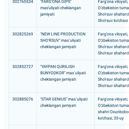
302765534
"FARG'ONA GIPS"
Farg'ona viloyati,
mas'uliyati cheklangan
O'zbekiston tuma
jamiyati
Sho'rsuv shaharc
Sho'rsuv ko'chasi
302825269
"NEW LINE PRODUCTION
Farg'ona viloyati,
SHO'RSUV" mas`uliyati
O'zbekiston tuma
cheklangan jamiyati
Sho'rsuv shaharc
Sho'rsuv shaharc
302852727
"YAYPAN QURILISH
Farg'ona viloyati,
BUNYODKOR" mas`uliyati
O'zbekiston tuma
cheklangan jamiyati
Sho'rsuv shaharc
Sho'rsuv shaharc
302885076
"STAR GENIUS" mas`uliyati
Farg'ona viloyati,
cheklangan jamiyati
O'zbekiston tuma
shahri Oxunbobo
ko'chasi, 35-uy