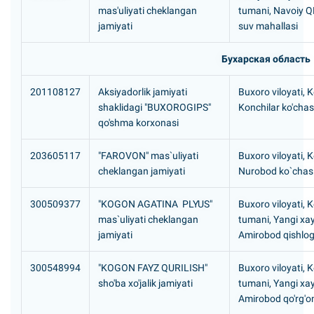
mas'uliyati cheklangan
tumani, Navoiy Q
jamiyati
suv mahallasi
Бухарская область
201108127
Aksiyadorlik jamiyati
Buxoro viloyati, 
shaklidagi "BUXOROGIPS"
Konchilar ko'chasi
qo'shma korxonasi
203605117
"FAROVON" mas`uliyati
Buxoro viloyati, 
cheklangan jamiyati
Nurobod ko`chasi
300509377
"KOGON AGATINA PLYUS"
Buxoro viloyati, 
mas`uliyati cheklangan
tumani, Yangi xa
jamiyati
Amirobod qishlog'
300548994
"KOGON FAYZ QURILISH"
Buxoro viloyati, 
sho'ba xo'jalik jamiyati
tumani, Yangi xa
Amirobod qo'rg'o