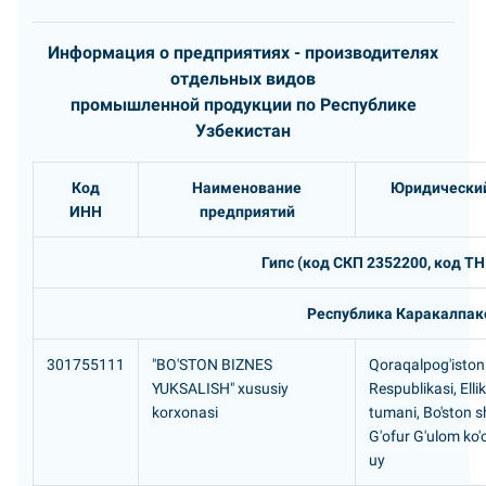
Информация о предприятиях - производителях
отдельных видов
промышленной продукции по Республике
Узбекистан
Код
Наименование
Юридический
ИНН
предприятий
Гипс (код СКП 2352200, код ТН
Республика Каракалпак
301755111
"BO'STON BIZNES
Qoraqalpog'iston
YUKSALISH" xususiy
Respublikasi, Elli
korxonasi
tumani, Bo'ston s
G'ofur G'ulom ko'c
uy