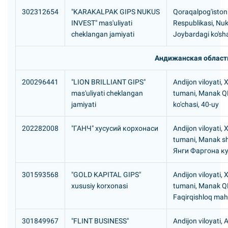
302312654
"KARAKALPAK GIPS NUKUS
Qoraqalpog'iston
INVEST" mas'uliyati
Respublikasi, Nuk
cheklangan jamiyati
Joybardagi ko'sh
Андижанская област
200296441
"LION BRILLIANT GIPS"
Andijon viloyati, 
mas'uliyati cheklangan
tumani, Manak QF
jamiyati
ko'chasi, 40-uy
202282008
"ГАНЧ" хусусий корхонаси
Andijon viloyati, 
tumani, Manak s
Янги Фаргона к
301593568
"GOLD KAPITAL GIPS"
Andijon viloyati, 
xususiy korxonasi
tumani, Manak Q
Faqirqishloq mah
301849967
"FLINT BUSINESS"
Andijon viloyati, 