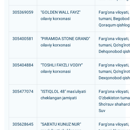
305369059
"GOLDEN WALL FAYZ"
Farg'ona viloyati
oilaviy korxonasi
tumani, Begobod
Qoraqum qishlog'
305400581
"PIRAMIDA STONE GRAND"
Farg'ona viloyati
oilaviy korxonasi
tumani, Qo'ng'iro
Dehqonobod qishl
305404884
"TOSHLI FAYZLI VODIY"
Farg'ona viloyati
oilaviy korxonasi
tumani, Qo'ng'iro
Dexqonobod qishl
305477074
"ISTIQLOL 48" mas'uliyati
Farg'ona viloyati,
cheklangan jamiyati
O'zbekiston tuma
Sho'rsuv shaharch
Suv
305628645
"SAB'ATU KUNUZ NUR"
Farg'ona viloyati