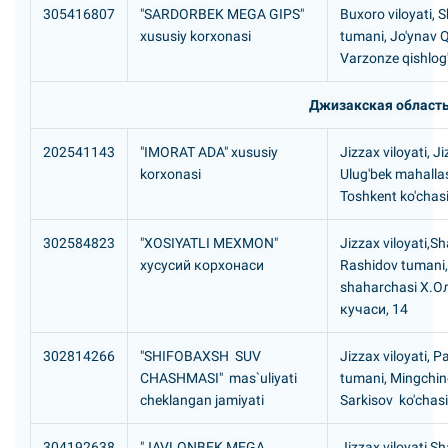
305416807
"SARDORBEK MEGA GIPS"
Buxoro viloyati, 
xususiy korxonasi
tumani, Jo'ynav 
Varzonze qishlog'
Джизакская област
202541143
"IMORAT ADA" xususiy
Jizzax viloyati, J
korxonasi
Ulug'bek mahallas
Toshkent ko'chasi
302584823
"XOSIYATLI MEXMON"
Jizzax viloyati,Sh
хусусий корхонаси
Rashidov tumani, 
shaharchasi Х.
кучаси, 14
302814266
"SHIFOBAXSH SUV
Jizzax viloyati, P
CHASHMASI" mas`uliyati
tumani, Mingchi
cheklangan jamiyati
Sarkisov ko'chas
304192638
"JAVLONBEK MEGA
Jizzax viloyati,Sh