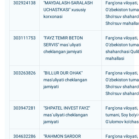
302924138
"MAYDALASH-SARALASH
Farg'ona viloyati,
UCHASTKASI" xususiy
O'zbekiston tuma
korxonasi
Sho'rsuv shaharc
Sho'rsuv mahalla
303111753
"FAYZ TEMIR BETON
Farg'ona viloyati,
SERVIS" mas`uliyati
O'zbekiston tuman
cheklangan jamiyati
shaharchasi Quli
mahallasi
303263826
"BILLUR DUR OHAK"
Farg'ona viloyati,
mas'uliyati cheklangan
O'zbekiston tuma
jamiyati
Sho'rsuv shaharc
Sho'rsuv shaharc
303947281
"SHPATEL INVEST FAYZ"
Farg'ona viloyati
mas`uliyati cheklangan
tumani, Soy bo'yi
jamiyati
G'ulomov ko'chasi
304632286
"RAHMON SARDOR
Farg'ona viloyati