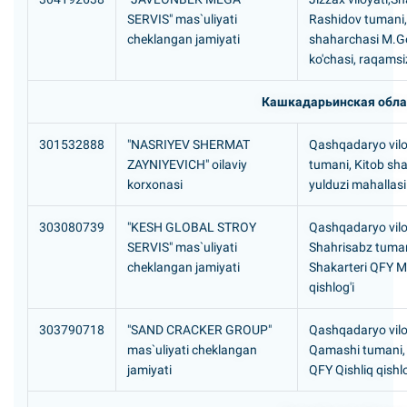
SERVIS" mas`uliyati
Rashidov tumani,
cheklangan jamiyati
shaharchasi M.G
ko'chasi, raqamsi
Кашкадарьинская обла
301532888
"NASRIYEV SHERMAT
Qashqadaryo viloy
ZAYNIYEVICH" oilaviy
tumani, Kitob sha
korxonasi
yulduzi mahallas
303080739
"KESH GLOBAL STROY
Qashqadaryo vilo
SERVIS" mas`uliyati
Shahrisabz tuman
cheklangan jamiyati
Shakarteri QFY 
qishlog'i
303790718
"SAND CRACKER GROUP"
Qashqadaryo vilo
mas`uliyati cheklangan
Qamashi tumani, 
jamiyati
QFY Qishliq qishlo