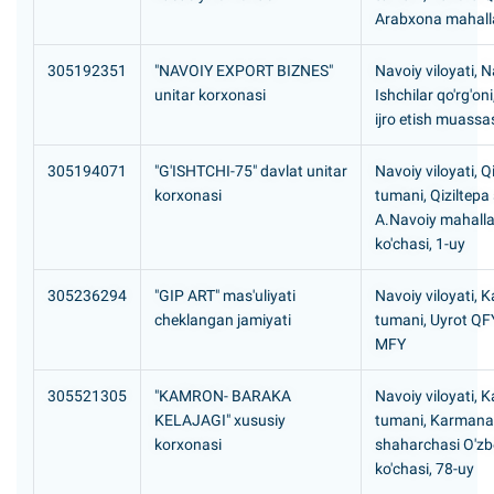
Arabxona mahall
305192351
"NAVOIY EXPORT BIZNES"
Navoiy viloyati, N
unitar korxonasi
Ishchilar qo'rg'oni
ijro etish muassa
305194071
"G'ISHTCHI-75" davlat unitar
Navoiy viloyati, Q
korxonasi
tumani, Qiziltepa
A.Navoiy mahalla
ko'chasi, 1-uy
305236294
"GIP ART" mas'uliyati
Navoiy viloyati,
cheklangan jamiyati
tumani, Uyrot Q
MFY
305521305
"KAMRON- BARAKA
Navoiy viloyati,
KELAJAGI" xususiy
tumani, Karmana
korxonasi
shaharchasi O'zb
ko'chasi, 78-uy