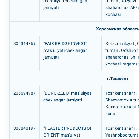
mas'uliyati cheklangan
tumani, Yozyovo
jamiyati
shaharchasi Al-F
ko'chasi
Хорезмская област
304314769
"PAIR BRIDGE INVEST"
Xorazm viloyati, Q
mas`uliyati cheklangan
tumani, Qo'shko'p
jamiyati
shaharchasi Sh.
ko'chasi, raqamsi
г.Ташкент
206694987
"DONO-ZEBO" mas`uliyati
Toshkent shahri,
cheklangan jamiyati
Shayxontoxur tu
Кoxota ko'chasi, 
хоna
300840197
"PLASTER PRODUCTS OF
Toshkent shahri,
ORIENT" mas'uliyati
Yashnobod tuma