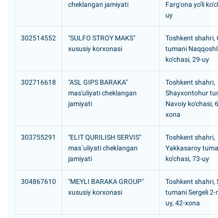
cheklangan jamiyati
Farg'ona yo'li ko'
uy
302514552
"SULFO STROY MAKS"
Toshkent shahri, 
xususiy korxonasi
tumani Naqqoshli
ko'chasi, 29-uy
302716618
"ASL GIPS BARAKA"
Toshkent shahri,
mas'uliyati cheklangan
Shayxontohur tu
jamiyati
Navoiy ko'chasi, 6
xona
303755291
"ELIT QURILISH SERVIS"
Toshkent shahri,
mas`uliyati cheklangan
Yakkasaroy tuma
jamiyati
ko'chasi, 73-uy
304867610
"MEYLI BARAKA GROUP"
Toshkent shahri, S
xususiy korxonasi
tumani Sergeli 2-
uy, 42-xona