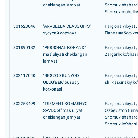
cheklangan jamiyati
Sho'rsuv shaharc
Sho'rsuv mahalla
301623046
"ARABELLA CLASS GIPS"
Farg'ona viloyati,
хусусий корхона
Парпашабоф ку
301890182
"PERSONAL KOKAND"
Farg'ona viloyati,
mas`uliyati cheklangan
Zargarlik ko'chasi
jamiyati
302117040
"BEGZOD BUNYOD
Farg'ona viloyati
ULUG'BEK" xususiy
sh. Kassiriskiy ko
korxonasi
302253499
"TSEMENT XOMASHYO
Farg'ona viloyati,
SAVDOSI" mas`uliyati
O'zbekiston tuma
cheklangan jamiyati
Sho'rsuv shaharc
Sho'rsuv ko'chasi