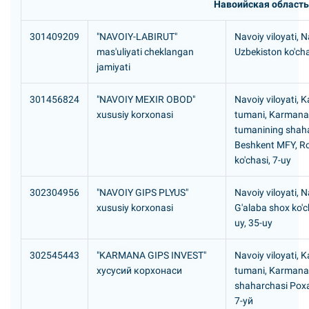
Навоийская область
301409209
"NAVOIY-LABIRUT"
Navoiy viloyati, N
mas'uliyati cheklangan
Uzbekiston ko'cha
jamiyati
301456824
"NAVOIY MEXIR OBOD"
Navoiy viloyati,
xususiy korxonasi
tumani, Karman
tumanining shaha
Beshkent MFY, R
ko'chasi, 7-uy
302304956
"NAVOIY GIPS PLYUS"
Navoiy viloyati, N
xususiy korxonasi
G'alaba shox ko'c
uy, 35-uy
302545443
"KARMANA GIPS INVEST"
Navoiy viloyati,
хусусий корхонаси
tumani, Karmana
shaharchasi Рох
7-уй