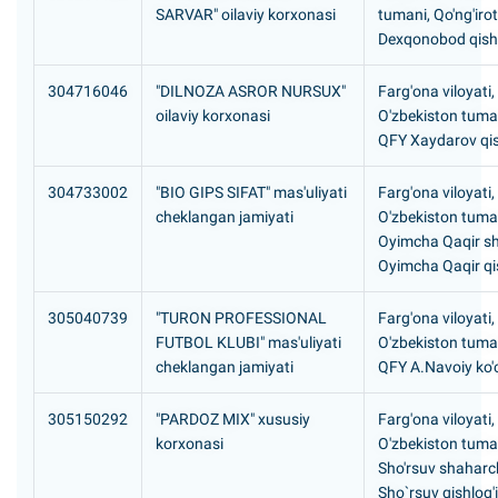
SARVAR" oilaviy korxonasi
tumani, Qo'ng'iro
Dexqonobod qishl
304716046
"DILNOZA ASROR NURSUX"
Farg'ona viloyati,
oilaviy korxonasi
O'zbekiston tuma
QFY Xaydarov qis
304733002
"BIO GIPS SIFAT" mas'uliyati
Farg'ona viloyati,
cheklangan jamiyati
O'zbekiston tuma
Oyimcha Qaqir s
Oyimcha Qaqir qis
305040739
"TURON PROFESSIONAL
Farg'ona viloyati,
FUTBOL KLUBI" mas'uliyati
O'zbekiston tuma
cheklangan jamiyati
QFY A.Navoiy ko
305150292
"PARDOZ MIX" xususiy
Farg'ona viloyati,
korxonasi
O'zbekiston tuma
Sho'rsuv shaharc
Sho`rsuv qishlog'i