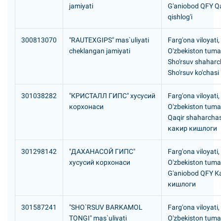
jamiyati
G'aniobod QFY 
qishlog'i
300813070
"RAUTEXGIPS" mas`uliyati
Farg'ona viloyati,
cheklangan jamiyati
O'zbekiston tuma
Sho'rsuv shaharc
Sho'rsuv ko'chasi
301038282
"КРИСТАЛЛ ГИПС" хусусий
Farg'ona viloyati,
корхонаси
O'zbekiston tuma
Qaqir shaharcha
какир кишлоги
301298142
"ДАХАHАСОЙ ГИПС"
Farg'ona viloyati,
хусусий корхонаси
O'zbekiston tuma
G'aniobod QFY 
кишлоги
301587241
"SHO`RSUV BARKAMOL
Farg'ona viloyati,
TONGI" mas`uliyati
O'zbekiston tuma