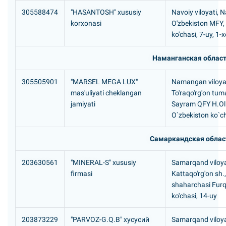
305588474
"HASANTOSH" xususiy
Navoiy viloyati, N
korxonasi
O'zbekiston MFY,
ko'chasi, 7-uy, 1
Наманганская облас
305505901
"MARSEL MEGA LUX"
Namangan viloyat
mas'uliyati cheklangan
To'raqo'rg'on tum
jamiyati
Sayram QFY H.Ol
O`zbekiston ko`ch
Самаркандская облас
203630561
"MINERAL-S" xususiy
Samarqand viloya
firmasi
Kattaqo'rg'on sh.
shaharchasi Fur
ko'chasi, 14-uy
203873229
"PARVOZ-G.Q.B" хусусий
Samarqand viloya