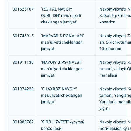
301625107
"IZGIPAL NAVOIY
Navoiy viloyati, N
QURILISH" mas`uliyati
X.Do'stligi ko'chas
cheklangan jamiyati
xonadon
301745915
"MARVARID DONALARI"
Navoiy viloyati, 
mas`uliyati cheklangan
sh. 6-kichik tuman
jamiyati
13-xonadon
301911130
"NAVOIY GIPS-INVEST"
Navoiy viloyati,
mas`uliyati cheklangan
tumani, Jaloyir 
jamiyati
mahallasi
301974228
"SHAXBOZ-NAVOIY"
Navoiy viloyati,
mas'uliyati cheklangan
tumani, Yangiari
jamiyati
Yangiariq mahall
yig'ini
301983762
"SIROJ IZVEST" хусусий
Navoiy viloyati, N
корхонаси
Богишамол куча