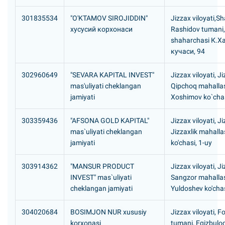
301835534
"O'KTAMOV SIROJIDDIN"
Jizzax viloyati,Sh
хусусий корхонаси
Rashidov tumani, 
shaharchasi К.
кучаси, 94
302960649
"SEVARA KAPITAL INVEST"
Jizzax viloyati, J
mas'uliyati cheklangan
Qipchoq mahallas
jamiyati
Xoshimov ko`chas
303359436
"AFSONA GOLD KAPITAL"
Jizzax viloyati, J
mas`uliyati cheklangan
Jizzaxlik mahallas
jamiyati
ko'chasi, 1-uy
303914362
"MANSUR PRODUCT
Jizzax viloyati, J
INVEST" mas`uliyati
Sangzor mahallas
cheklangan jamiyati
Yuldoshev ko'chas
304020684
BOSIMJON NUR xususiy
Jizzax viloyati, F
korxonasi
tumani, Egizbulo