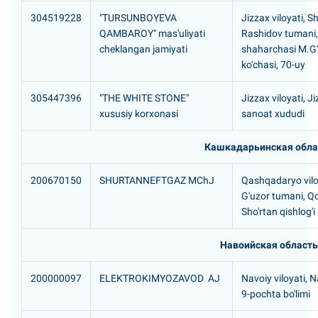
304519228
"TURSUNBOYEVA
Jizzax viloyati, S
QAMBAROY" mas'uliyati
Rashidov tumani,
cheklangan jamiyati
shaharchasi M.G'
ko'chasi, 70-uy
305447396
"THE WHITE STONE"
Jizzax viloyati, Ji
xususiy korxonasi
sanoat xududi
Кашкадарьинская обла
200670150
SHURTANNEFTGAZ MChJ
Qashqadaryo vilo
G'uzor tumani, Q
Sho'rtan qishlog'i
Навоийская область
200000097
ELEKTROKIMYOZAVOD AJ
Navoiy viloyati, N
9-pochta bo'limi