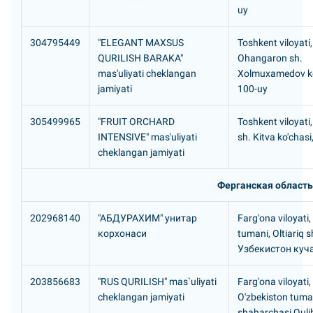
uy
304795449
"ELEGANT MAXSUS
Toshkent viloyati,
QURILISH BARAKA"
Ohangaron sh.
mas'uliyati cheklangan
Xolmuxamedov ko
jamiyati
100-uy
305499965
"FRUIT ORCHARD
Toshkent viloyati
INTENSIVE" mas'uliyati
sh. Kitva ko'chasi
cheklangan jamiyati
Ферганская область
202968140
"АБДУРАХИМ" унитар
Farg'ona viloyati, 
корхонаси
tumani, Oltiariq 
Узбекистон куч
203856683
"RUS QURILISH" mas`uliyati
Farg'ona viloyati,
cheklangan jamiyati
O'zbekiston tuman
shaharchasi Qul