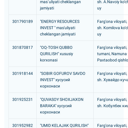
mas`uliyati cheklangan
sh. A.Navoiy ko'c
jamiyati
uy
301790189
"ENERGY RESOURCES
Farg'ona viloyati
INVEST " mas'uliyati
sh. Komilova ko'c
cheklangan jamiyati
uy
301870817
"OQ-TOSH QUBBO
Farg'ona viloyati
QURILISH" xususiy
tumani, Namuna
korxonasi
Paxtaobod qishlo
301918144
"SOBIR GOFUROV SAVDO
Farg'ona viloyati
INVEST" хусусий
sh. Хувайдо куч
корхонаси
301925231
"QUVASOY SHOXJAXON
Farg'ona viloyati
BARAKA" хусусий
sh. Кобулбек к
корхонаси
301952982
"UMID KELAJAK QURILISH"
Farg'ona viloyati,