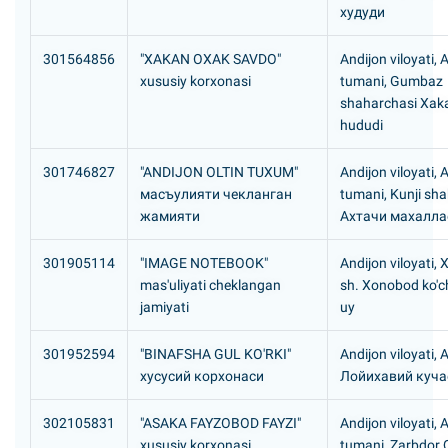
худуди
301564856
"XAKAN OXAK SAVDO"
Andijon viloyati, 
xususiy korxonasi
tumani, Gumbaz
shaharchasi Xak
hududi
301746827
"ANDIJON OLTIN TUXUM"
Andijon viloyati, 
масъулияти чекланган
tumani, Kunji sh
жамияти
Ахтачи махалла
301905114
"IMAGE NOTEBOOK"
Andijon viloyati,
mas'uliyati cheklangan
sh. Xonobod ko'ch
jamiyati
uy
301952594
"BINAFSHA GUL KO'RKI"
Andijon viloyati, 
хусусий корхонаси
Лойихавий куча
302105831
"ASAKA FAYZOBOD FAYZI"
Andijon viloyati,
xususiy korxonasi
tumani, Zarbdor