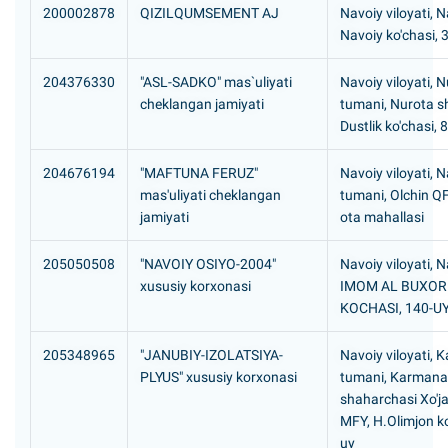
200002878
QIZILQUMSEMENT AJ
Navoiy viloyati, N
Navoiy ko'chasi, 
204376330
"ASL-SADKO" mas`uliyati
Navoiy viloyati, 
cheklangan jamiyati
tumani, Nurota s
Dustlik ko'chasi, 
204676194
"MAFTUNA FERUZ"
Navoiy viloyati, 
mas'uliyati cheklangan
tumani, Olchin Q
jamiyati
ota mahallasi
205050508
"NAVOIY OSIYO-2004"
Navoiy viloyati, N
xususiy korxonasi
IMOM AL BUXOR
KOCHASI, 140-U
205348965
"JANUBIY-IZOLATSIYA-
Navoiy viloyati,
PLYUS" xususiy korxonasi
tumani, Karmana
shaharchasi Xo'ja
MFY, H.Olimjon ko
uy