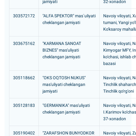
jamiyati
32-xonadon
303572172
"ALFA SPEKTOR" mas`uliyati
Navoiy viloyati, X
cheklangan jamiyati
tumani, Yangi yo'
Ko'ksaroy mahall
303675162
"KARMANA SANOAT
Navoiy viloyati, N
BIZNES" mas'uliyati
Kimyogar MFY, In
cheklangan jamiyati
ko'chasi, ishlab c
bazasi
305118662
"OKS OQTOSH NUKUS"
Navoiy viloyati, N
mas'uliyati cheklangan
Tinchlik shaharch
jamiyati
Tinchlik qo'rg'oni
305128183
"GERMANIKA" mas'uliyati
Navoiy viloyati, N
cheklangan jamiyati
I.Karimov ko'chasi
37-xonadon
305190402
"ZARAFSHON BUNYODKOR
Navoiy viloyati, 