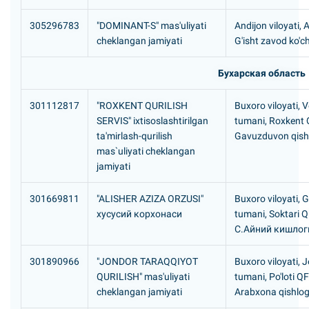
305296783
"DOMINANT-S" mas'uliyati
Andijon viloyati, 
cheklangan jamiyati
G'isht zavod ko'c
Бухарская область
301112817
"ROXKENT QURILISH
Buxoro viloyati, 
SERVIS" ixtisoslashtirilgan
tumani, Roxkent
ta'mirlash-qurilish
Gavuzduvon qishl
mas`uliyati cheklangan
jamiyati
301669811
"ALISHER AZIZA ORZUSI"
Buxoro viloyati, G
хусусий корхонаси
tumani, Soktari 
С.Айний кишлог
301890966
"JONDOR TARAQQIYOT
Buxoro viloyati, 
QURILISH" mas'uliyati
tumani, Po'loti Q
cheklangan jamiyati
Arabxona qishlog'