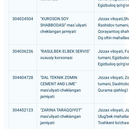
Egizbuloq qo'rg'o
304024504
"XUROSON SOY
Jizzax viloyati,Sh
SHABBODASI" mas`uliyati
Rashidov tumani,
cheklangan jamiyati
Qorayantoq shah
Oq oltin mahallas
304036236
"RASULBEK-ELBEK SERVIS"
Jizzax viloyati, F
xususiy korxonasi
tumani, Egizbulo
Egizbuloq qo'rg'o
304404728
"DAL TEKNIK ZOMIN
Jizzax viloyati, Z
CEMENT AND LIME"
tumani, Dashtobo
mas'uliyati cheklangan
Qurama qishlog'i
jamiyati
304452123
"ZARINA TARAQQIYOT"
Jizzax viloyati, J
mas'uliyati cheklangan
Ulug'bek mahallas
jamiyati
Toshkent ko'chasi