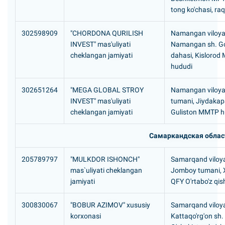
tong ko'chasi, r
302598909
"CHORDONA QURILISH
Namangan viloyat
INVEST" mas'uliyati
Namangan sh. Go
cheklangan jamiyati
dahasi, Kislorod
hududi
302651264
"MEGA GLOBAL STROY
Namangan viloyat
INVEST" mas'uliyati
tumani, Jiydaka
cheklangan jamiyati
Guliston MMTP h
Самаркандская облас
205789797
"MULKDOR ISHONCH"
Samarqand viloya
mas`uliyati cheklangan
Jomboy tumani, 
jamiyati
QFY O'rtabo'z qish
300830067
"BOBUR AZIMOV" xususiy
Samarqand viloya
korxonasi
Kattaqo'rg'on sh.