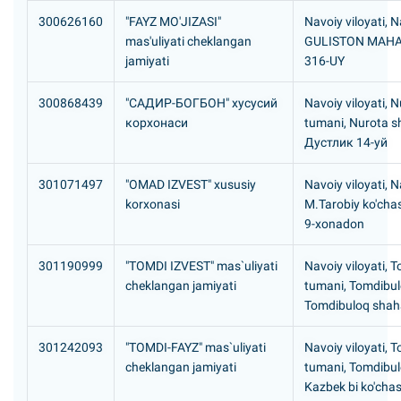
300626160
"FAYZ MO'JIZASI"
Navoiy viloyati, N
mas'uliyati cheklangan
GULISTON MAHAL
jamiyati
316-UY
300868439
"САДИР-БОГБОH" хусусий
Navoiy viloyati, 
корхонаси
tumani, Nurota s
Дустлик 14-уй
301071497
"OMAD IZVEST" xususiy
Navoiy viloyati, N
korxonasi
M.Tarobiy ko'chas
9-xonadon
301190999
"TOMDI IZVEST" mas`uliyati
Navoiy viloyati, 
cheklangan jamiyati
tumani, Tomdibu
Tomdibuloq shah
301242093
"TOMDI-FAYZ" mas`uliyati
Navoiy viloyati, 
cheklangan jamiyati
tumani, Tomdibu
Kazbek bi ko'chas