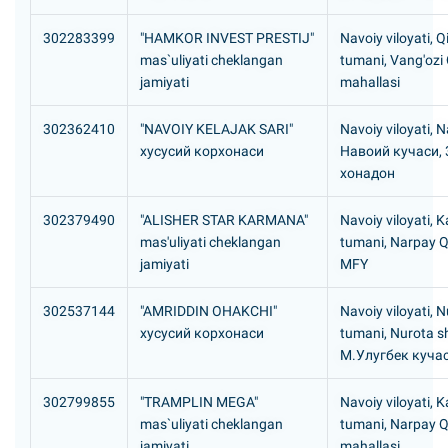
302283399
"HAMKOR INVEST PRESTIJ"
Navoiy viloyati, Q
mas`uliyati cheklangan
tumani, Vang'ozi
jamiyati
mahallasi
302362410
"NAVOIY KELAJAK SARI"
Navoiy viloyati, N
хусусий корхонаси
Hавоий кучаси, 3
хонадон
302379490
"ALISHER STAR KARMANA"
Navoiy viloyati,
mas'uliyati cheklangan
tumani, Narpay Q
jamiyati
MFY
302537144
"AMRIDDIN OHAKCHI"
Navoiy viloyati, 
хусусий корхонаси
tumani, Nurota s
М.Улугбек кучас
302799855
"TRAMPLIN MEGA"
Navoiy viloyati,
mas`uliyati cheklangan
tumani, Narpay Q
jamiyati
mahallasi