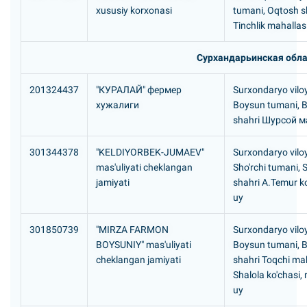
xususiy korxonasi
tumani, Oqtosh s
Tinchlik mahallas
Сурхандарьинская обла
201324437
"КУРАЛАЙ" фермер
Surxondaryo viloy
хужалиги
Boysun tumani, 
shahri Шурсой 
301344378
"KELDIYORBEK-JUMAEV"
Surxondaryo viloy
mas'uliyati cheklangan
Sho'rchi tumani, S
jamiyati
shahri A.Temur ko
uy
301850739
"MIRZA FARMON
Surxondaryo viloy
BOYSUNIY" mas'uliyati
Boysun tumani, 
cheklangan jamiyati
shahri Toqchi mah
Shalola ko'chasi,
uy