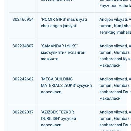
Fаyzоbоd маhall
302166954
"POMIR GIPS" mas`uliyati
Andijon viloyati, 
cheklangan jamiyati
tumani, Kunji sh
Teraktagi mahall
302234807
"SAMANDAR LYUKS"
Andijon viloyati, 
масъулияти чекланган
tumani, Gumbaz
жамияти
shaharchasi Ку
махалласи
302242662
"MEGA BUILDING
Andijon viloyati, 
MATERIALS LYUKS" хусусий
tumani, Gumbaz
корхонаси
shaharchasi Гиш
махалл
302262037
"AZIZBEK TEZKOR
Andijon viloyati, 
QURILISH" хусусий
tumani, Gumbaz
корхонаси
shaharchasi Гиш