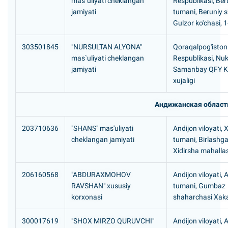
mas`uliyati cheklangan
Respublikasi, Ber
jamiyati
tumani, Beruniy s
Gulzor ko'chasi, 1
303501845
"NURSULTAN ALYONA"
Qoraqalpog'iston
mas`uliyati cheklangan
Respublikasi, Nu
jamiyati
Samanbay QFY Ka
xujaligi
Андижанская област
203710636
"SHANS" mas'uliyati
Andijon viloyati, 
cheklangan jamiyati
tumani, Birlashg
Xidirsha mahalla
206160568
"ABDURAXMOHOV
Andijon viloyati, 
RAVSHAN" xususiy
tumani, Gumbaz
korxonasi
shaharchasi Xaka
300017619
"SHOX MIRZO QURUVCHI"
Andijon viloyati, 