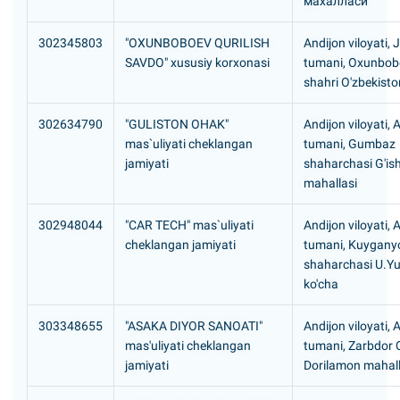
махалласи
302345803
"OXUNBOBOEV QURILISH
Andijon viloyati,
SAVDO" xususiy korxonasi
tumani, Oxunbob
shahri O'zbekisto
302634790
"GULISTON OHAK"
Andijon viloyati, 
mas`uliyati cheklangan
tumani, Gumbaz
jamiyati
shaharchasi G'is
mahallasi
302948044
"CAR TECH" mas`uliyati
Andijon viloyati, 
cheklangan jamiyati
tumani, Kuygany
shaharchasi U.Y
ko'cha
303348655
"ASAKA DIYOR SANOATI"
Andijon viloyati,
mas'uliyati cheklangan
tumani, Zarbdor
jamiyati
Dorilamon mahall