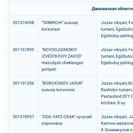
Джизакская област
201374558
"TA'MIRCHI" xususiy
Jizzax viloyati, F
korxonasi
tumani, Egizbulo
Egizbuloq qishlog'
301167899
"NOVODJIZAKSKIY
Jizzax viloyati, F
IZVESTKOVIY ZAVOD"
tumani, Egizbulo
mas'uliyati cheklangan
Egizbuloq qishlo
jamiyati
301191356
"BOBOXONOV JASUR"
Jizzax viloyati,Sh
xususiy korxonasi
Rashidov tumani,
Paxtaobod QFY Do
ko'chasi, 8-uy
301578957
"ODIL-FAYZ-OXAK" хусусий
Jizzax viloyati, J
корхонаси
Кипчок махалла
Х.Хонимкулов ку