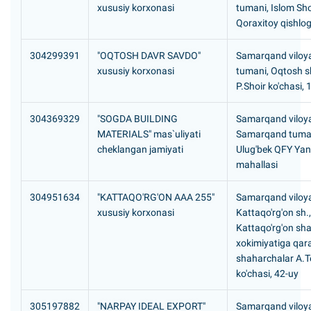
xususiy korxonasi
tumani, Islom Sh
Qoraxitoy qishlog'
304299391
"OQTOSH DAVR SAVDO"
Samarqand viloya
xususiy korxonasi
tumani, Oqtosh s
P.Shoir ko'chasi, 
304369329
"SOGDA BUILDING
Samarqand viloya
MATERIALS" mas`uliyati
Samarqand tuma
cheklangan jamiyati
Ulug'bek QFY Yan
mahallasi
304951634
"KATTAQO'RG'ON AAA 255"
Samarqand viloya
xususiy korxonasi
Kattaqo'rg'on sh.,
Kattaqo'rg'on sh
xokimiyatiga qara
shaharchalar A.
ko'chasi, 42-uy
305197882
"NARPAY IDEAL EXPORT"
Samarqand viloya