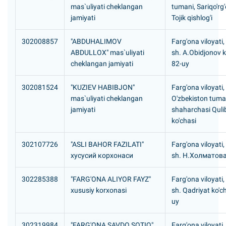
mas`uliyati cheklangan
tumani, Sariqo'rg
jamiyati
Tojik qishlog'i
302008857
"ABDUHALIMOV
Farg'ona viloyati,
ABDULLOX" mas`uliyati
sh. A.Obidjonov k
cheklangan jamiyati
82-uy
302081524
"KUZIEV HABIBJON"
Farg'ona viloyati,
mas`uliyati cheklangan
O'zbekiston tuman
jamiyati
shaharchasi Quli
ko'chasi
302107726
"ASLI BAHOR FAZILATI"
Farg'ona viloyati,
хусусий корхонаси
sh. H.Холматова
302285388
"FARG'ONA ALIYOR FAYZ"
Farg'ona viloyati
xususiy korxonasi
sh. Qadriyat ko'ch
uy
302319984
"FARG'ONA SAVDO SOTIQ"
Farg'ona viloyati