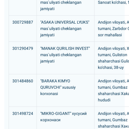
mas`uliyati cheklangan
Sanoat ko'chasi, 
jamiyati
300729887
"ASAKA UNIVERSAL LYUKS"
Andijon viloyati,
mas`uliyati cheklangan
tumani, Zarbdor 
jamiyati
sor mahallasi
301290479
"MANAK QURILISH INVEST"
Andijon viloyati, 
mas`uliyati cheklangan
tumani, Guliston
jamiyati
shaharchasi Guli
ko'chasi, 38-uy
301484860
"BARAKA KIMYO
Andijon viloyati, 
QURUVCHI" xususiy
tumani, Gumbaz
korxonasi
shaharchasi Xak
hududi
301498724
"MIKRO-GIGANT" хусусий
Andijon viloyati, 
корхонаси
tumani, Gumbaz
shaharchasi Хак