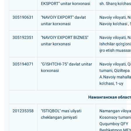
EKSPORT" unitar korxonasi
sh. Sharq ko'chasi
305190631
"NAVOIY EXPORT" davlat
Navoiy viloyati, N
unitar korxonasi
Navoiy ko'chasi , 
305192351
"NAVOIY EXPORT BIZNES"
Navoiy viloyati, N
unitar korxonasi
Ishchilar qo'rg'oni
ijro etish muassa
305194071
"G'ISHTCHI-75" davlat unitar
Navoiy viloyati, Q
korxonasi
tumani, Qiziltepa
A.Navoiy mahalla
ko'chasi, 1-uy
Наманганская облас
201235358
"ISTIQBOL" mas`uliyati
Namangan viloyat
cheklangan jamiyati
Kosonsoy tumani
Ququmboy QFY
Beshketmon MFY,