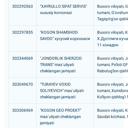
302292063
"XAYRULLO SIFAT SERVIS"
Buxoro viloyati, G
xususiy korxonasi
tumani, G'ovshu
Tagiqo'rg'on qishl
302297855
"KOGON SHAMSHOD
Buxoro viloyati, 
SAVDO" хусусий корхонаси
Х.Дустлиги куча
11 хонадон
302344069
"JONDORLIK SHERZOD
Buxoro viloyati, 
TRANS" mas`uliyati
tumani, Po'loti Q
cheklangan jamiyati
Rabotug'lon qishl
303049670
"TURAYEV VOXID
Buxoro viloyati, 
SOLIYEVICH" mas`uliyati
tumani, Xumdon
cheklangan jamiyati
Ko'liyon qishlog'i 
303306969
"KOGON GEO PROEKT"
Buxoro viloyati, 
mas`uliyati cheklangan
Saodat ko'chasi, 
jamiyati