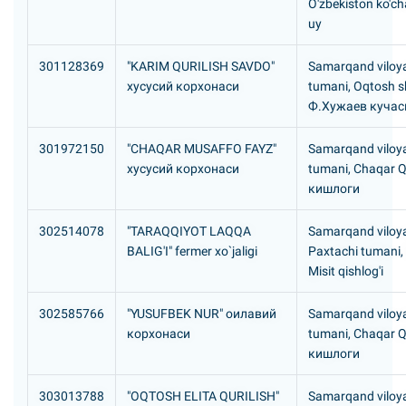
O'zbekiston ko'ch
uy
301128369
"KARIM QURILISH SAVDO"
Samarqand viloya
хусусий корхонаси
tumani, Oqtosh s
Ф.Хужаев кучаси
301972150
"CHAQAR MUSAFFO FAYZ"
Samarqand viloya
хусусий корхонаси
tumani, Chaqar 
кишлоги
302514078
"TARAQQIYOT LAQQA
Samarqand viloya
BALIG'I" fermer xo`jaligi
Paxtachi tumani,
Misit qishlog'i
302585766
"YUSUFBEK NUR" оилавий
Samarqand viloya
корхонаси
tumani, Chaqar 
кишлоги
303013788
"OQTOSH ELITA QURILISH"
Samarqand viloya