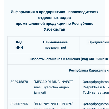
Информация о предприятиях - производителях
отдельных видов
промышленной продукции по Республике
Узбекистан
Код
Наименование
Юридический
ИНН
предприятий
Известь негашеная и гашеная (код СКП 2352101,
Республика Каракалпак
302945870
"MEGA XOLDING INVEST"
Qoraqalpog'iston
mas`uliyati cheklangan
Respublikasi, Nuk
jamiyati
Tuslik sanaat zona
303002255
"BERUNIY INVEST PLUYS"
Qoraqalpog'iston