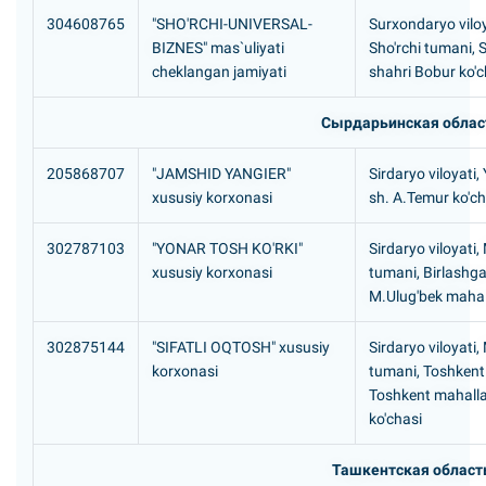
304608765
"SHO'RCHI-UNIVERSAL-
Surxondaryo viloy
BIZNES" mas`uliyati
Sho'rchi tumani, S
cheklangan jamiyati
shahri Bobur ko'c
Сырдарьинская облас
205868707
"JAMSHID YANGIER"
Sirdaryo viloyati,
xususiy korxonasi
sh. A.Temur ko'ch
302787103
"YONAR TOSH KO'RKI"
Sirdaryo viloyati
xususiy korxonasi
tumani, Birlashg
M.Ulug'bek mahal
302875144
"SIFATLI OQTOSH" xususiy
Sirdaryo viloyati
korxonasi
tumani, Toshken
Toshkent mahalla
ko'chasi
Ташкентская област