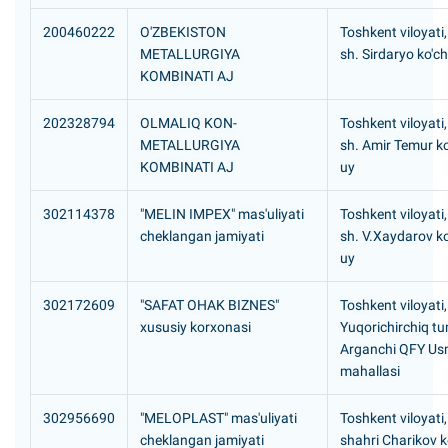
200460222
O'ZBEKISTON
Toshkent viloyati
METALLURGIYA
sh. Sirdaryo ko'ch
KOMBINATI AJ
202328794
OLMALIQ KON-
Toshkent viloyati
METALLURGIYA
sh. Amir Temur ko
KOMBINATI AJ
uy
302114378
"MELIN IMPEX" mas'uliyati
Toshkent viloyati,
cheklangan jamiyati
sh. V.Xaydarov ko
uy
302172609
"SAFAT OHAK BIZNES"
Toshkent viloyati,
xususiy korxonasi
Yuqorichirchiq tu
Arganchi QFY U
mahallasi
302956690
"MELOPLAST" mas'uliyati
Toshkent viloyati,
cheklangan jamiyati
shahri Charikov k