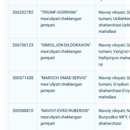
206202782
"TRIUMF-GORNYAK"
Navoiy viloyati, Q
mas'uliyati cheklangan
tumani, Uzilishke
jamiyati
shaharchasi Uzil
mahallasi
206706123
"ISMOILJON DILDORAXON"
Navoiy viloyati, Q
mas'uliyati cheklangan
tumani, Vang'ozi
jamiyati
Hafqoriyon mahal
uy
300571438
"MAROCH OMAD SERVIS"
Navoiy viloyati, Q
mas`uliyati cheklangan
tumani, G'oyibon
jamiyati
shaharchasi G'oy
mahallasi
300588810
"NAVOIY-EVRO-RUBEROID"
Navoiy viloyati, N
mas'uliyati cheklangan
Bunyodkor MFY, I
jamiyati
shaharchasi