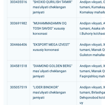
303435516
"SHOXID QURILISH TA'MIR"
Andijon viloyati, O
mas'uliyati cheklangan
tumani, Kumaka
jamiyati
Komakay mahall
303691982
"MUHAMMADAMIN OQ
Andijon viloyati,
TOSH SAVDO" xususiy
tumani, Asaka sh
korxonasi
I.Buhoriy ko'chasi
304466406
"EKSPORT MEGA IZVEST"
Andijon viloyati, 
xususiy korxonasi
tumani, Manak Q
Guliston mahalla
304581518
"DIAMOND GOLDEN BERG"
Andijon viloyati, 
mas`uliyati cheklangan
tumani, Manak Q
jamiyati
Faqirqishloq mah
305057519
"LIDER BINOKOR"
Andijon viloyati, 
mas'uliyati cheklangan
tumani, Birlashg
jamiyati
Dehqonobod ko'ch
uy