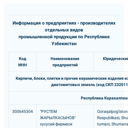
Информация о предприятиях - производителях
отдельных видов
промышленной продукции по Республике
Узбекистан
Код
Наименование
Юридический
ИНН
предприятий
Кирпичи, блоки, плитки и прочие керамические изделия 
диатомитовых земель (код СКП 2320110
Республика Каракалпак
300645304
"РУСТЕМ
Qoraqalpog'iston
ЖАРЫЛКАСЫHОВ"
Respublikasi, S
хусусий фирмаси
tumani, Shumana