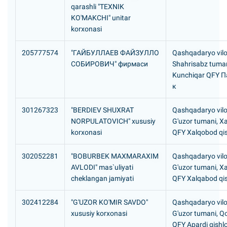
qarashli "TEXNIK
KO'MAKCHI" unitar
korxonasi
205777574
"ГАЙБУЛЛАЕВ ФАЙЗУЛЛО
Qashqadaryo vilo
СОБИРОВИЧ" фирмаси
Shahrisabz tuman
Kunchiqar QFY П
к
301267323
"BERDIEV SHUXRAT
Qashqadaryo vilo
NORPULATOVICH" xususiy
G'uzor tumani, X
korxonasi
QFY Xalqobod qis
302052281
"BOBURBEK MAXMARAXIM
Qashqadaryo vilo
AVLODI" mas`uliyati
G'uzor tumani, X
cheklangan jamiyati
QFY Xalqabod qis
302412284
"G'UZOR KO'MIR SAVDO"
Qashqadaryo vilo
xususiy korxonasi
G'uzor tumani, Q
QFY Apardi qishlo