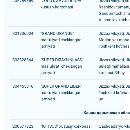
205789869
"ZOLOTAYA ANTILOPA"
Jizzax viloyati,Sh
xususiy korxonasi
Rashidov tumani,
Gandumtosh sha
A.Ismoilov ko'cha
301836034
"GRAND ORANGE"
Jizzax viloyati, J
mas'uliyati cheklangan
Madaniyat mahall
jamiyati
Toshkent ko'chas
303828864
"SUPER DIZAYN KLASS"
Jizzax viloyati, J
mas`uliyati cheklangan
Sulaqli mahallasi
jamiyati
ko'chasi, 34-uy
304455016
"SUPER GRAND LIDER"
Jizzax viloyati, J
mas'uliyati cheklangan
Toshkent ko'chas
jamiyati
uy
Кашкадарьинская обла
200677323
"IQTISOD" xususiy korxonasi
Qashqadaryo vilo