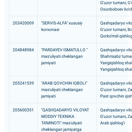
G'uzor tumani, G'
Oxunboboev ko'ch
203420009
"SERVIS-ALFA" xususiy
Qashqadaryo vilo
korxonasi
G'uzor tumani, B
Qorko'mdi qishlog
204848984
"PARDAYEV ISMATULLO "
Qashqadaryo vilo
mas'uliyati cheklangan
Shahrisabz tuman
jamiyati
Yangiqishloq sha
Yangiqishloq sha
205241539
"ARAB QOVCHIN IQBOLI"
Qashqadaryo vilo
mas'uliyati cheklangan
G'uzor tumani, Z
jamiyati
Past qovchin qis
205600351
"QASHQADARYO VILOYAT
Qashqadaryo vilo
MODDIY TEXNIKA
G'uzor tumani, Z
TA'MINOTI" mas'uliyati
Arab qishlog'i
cheklangan jamiyatga