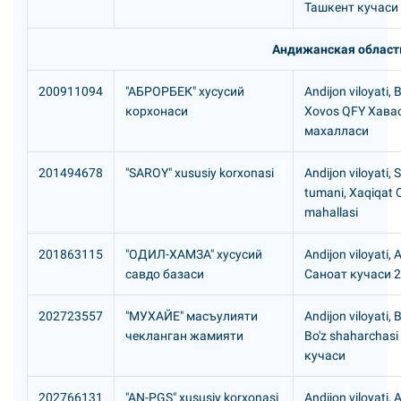
Ташкент кучаси 
Андижанская област
200911094
"АБРОРБЕК" хусусий
Andijon viloyati, 
корхонаси
Xovos QFY Хава
махалласи
201494678
"SAROY" xususiy korxonasi
Andijon viloyati, 
tumani, Xaqiqat 
mahallasi
201863115
"ОДИЛ-ХАМЗА" хусусий
Andijon viloyati, 
савдо базаси
Саноат кучаси 
202723557
"МУХАЙЕ" масъулияти
Andijon viloyati, 
чекланган жамияти
Bo'z shaharchas
кучаси
202766131
"AN-PGS" xususiy korxonasi
Andijon viloyati, 