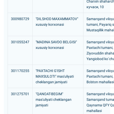
Charxin shaharc
кучаси, 10
300980729
"DILSHOD MAXAMMATOV"
Samarqand viloya
xususiy korxonasi
tumani, Payariq 
Mustaqillik mahal
301055247
"MADINA SAVDO BELGISI"
Samarqand viloya
xususiy korxonasi
Paxtachi tumani,
Ziyovuddin shaha
Yangiobod ko`cha
301170255
"PAXTACHI G'ISHT
Samarqand viloya
MAXSULOTI" mas'uliyati
Paxtachi tumani,
cheklangan jamiyati
Bo'ston mahallas
301275701
"QANOAT-BEGIM"
Samarqand viloya
mas'uliyati cheklangan
Samarqand tuma
jamiyati
Qaynama QFY Q
mahallasi