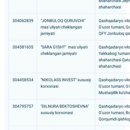
shaharchasi Jey
shaharchasi
304062839
"JONBULOQ QURUVCHI"
Qashqadaryo vilo
mas`uliyati cheklangan
G'uzor tumani, Q
jamiyati
QFY Jonbuloq qis
304381655
"SARA G'ISHT" mas`uliyati
Qashqadaryo vilo
cheklangan jamiyati
Yakkabog' tumani
shaharchasi Qat
shaharchasi
304458534
"NIKOLASS INVEST" xususiy
Qashqadaryo vilo
korxonasi
G'uzor tumani, G'
Mustaqillik ko'cha
304795757
"DILNURA BEKTOSHEVNA"
Qashqadaryo vilo
xususiy korxonasi
G'uzor tumani, B
Qorqumdi qishlog