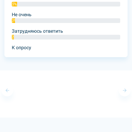
5%
Не очень
3%
Затрудняюсь ответить
2%
К опросу