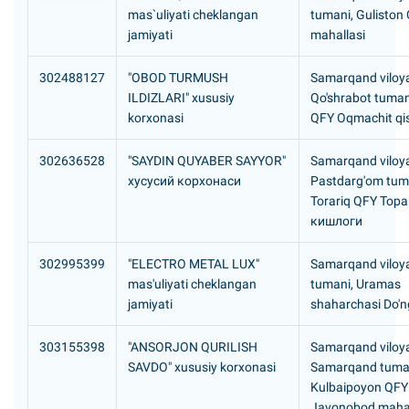
mas`uliyati cheklangan
tumani, Guliston 
jamiyati
mahallasi
302488127
"OBOD TURMUSH
Samarqand viloya
ILDIZLARI" xususiy
Qo'shrabot tuman
korxonasi
QFY Oqmachit qis
302636528
"SAYDIN QUYABER SAYYOR"
Samarqand viloya
хусусий корхонаси
Pastdarg'om tum
Torariq QFY Тор
кишлоги
302995399
"ELECTRO METAL LUX"
Samarqand viloya
mas'uliyati cheklangan
tumani, Uramas
jamiyati
shaharchasi Do'ng
303155398
"ANSORJON QURILISH
Samarqand viloya
SAVDO" xususiy korxonasi
Samarqand tuma
Kulbaipoyon QFY
Javonobod mahal