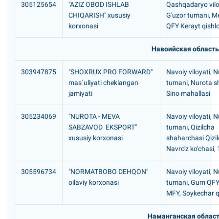
305125654
"AZIZ OBOD ISHLAB
Qashqadaryo vilo
CHIQARISH" xususiy
G'uzor tumani, 
korxonasi
QFY Kerayt qishlo
Навоийская область
303947875
"SHOXRUX PRO FORWARD"
Navoiy viloyati, 
mas`uliyati cheklangan
tumani, Nurota s
jamiyati
Sino mahallasi
305234069
"NUROTA - MEVA
Navoiy viloyati, 
SABZAVOD EKSPORT"
tumani, Qizilcha
xususiy korxonasi
shaharchasi Qizil
Navro'z ko'chasi,
305596734
"NORMATBOBO DEHQON"
Navoiy viloyati, 
oilaviy korxonasi
tumani, Gum QFY 
MFY, Soykechar qi
Наманганская облас