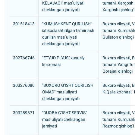
KELAJAGI" mas`uliyati
tumani, Xargo'sh
cheklangan jamiyati
Xargo'sh qishlog'i
301518413
"KUMUSHKENT QURILISH"
Buxoro viloyati, 
ixtisoslashtirilgan ta'mirlash
tumani, Kumushk
qurilish mas`uliyati
Guliston qishlog'i
cheklangan jamiyati
302766746
"ETYUD PLYUS" xususiy
Buxoro viloyati, 
korxonasi
tumani, Yangi T
Qorajeri qishlog'i
303276080
"BUXORO G'ISHT QURILISH
Buxoro viloyati, 
OMAD" mas`uliyati
K.Qal'a ko'chasi, 
cheklangan jamiyati
303289871
"DUOBA G'ISHT SERVIS"
Buxoro viloyati, 
mas`uliyati cheklangan
tumani, Kumushk
jamiyati
Rozmoz qishlog'i