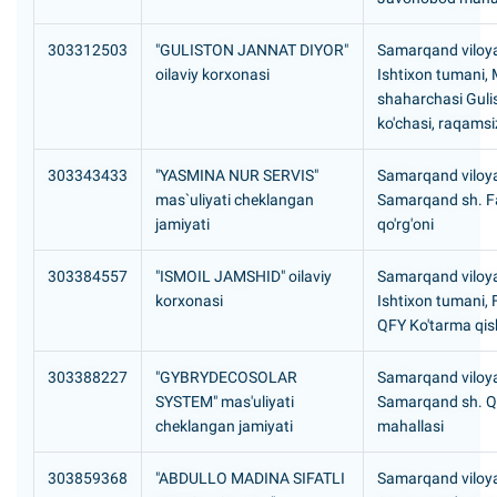
303312503
"GULISTON JANNAT DIYOR"
Samarqand viloya
oilaviy korxonasi
Ishtixon tumani, 
shaharchasi Guli
ko'chasi, raqamsi
303343433
"YASMINA NUR SERVIS"
Samarqand viloya
mas`uliyati cheklangan
Samarqand sh. F
jamiyati
qo'rg'oni
303384557
"ISMOIL JAMSHID" oilaviy
Samarqand viloya
korxonasi
Ishtixon tumani,
QFY Ko'tarma qish
303388227
"GYBRYDECOSOLAR
Samarqand viloya
SYSTEM" mas'uliyati
Samarqand sh. Q
cheklangan jamiyati
mahallasi
303859368
"ABDULLO MADINA SIFATLI
Samarqand viloya