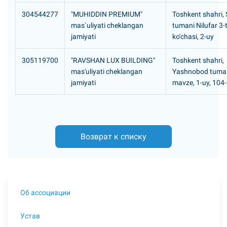
304544277
"MUHIDDIN PREMIUM"
Toshkent shahri, S
mas`uliyati cheklangan
tumani Nilufar 3-
jamiyati
ko'chasi, 2-uy
305119700
"RAVSHAN LUX BUILDING"
Toshkent shahri,
mas'uliyati cheklangan
Yashnobod tumani
jamiyati
mavze, 1-uy, 104
Возврат к списку
Об ассоциации
Устав