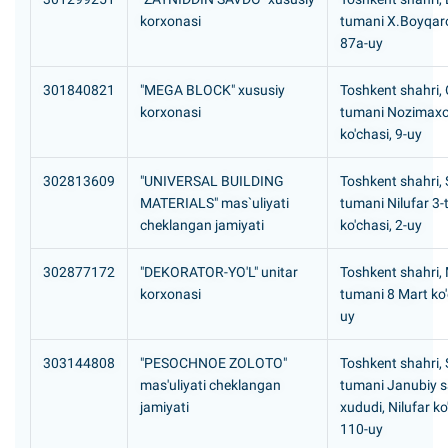
korxonasi
tumani X.Boyqaro
87a-uy
301840821
"MEGA BLOCK" xususiy
Toshkent shahri,
korxonasi
tumani Nozimaxo
ko'chasi, 9-uy
302813609
"UNIVERSAL BUILDING
Toshkent shahri, S
MATERIALS" mas`uliyati
tumani Nilufar 3-
cheklangan jamiyati
ko'chasi, 2-uy
302877172
"DEKORATOR-YO'L" unitar
Toshkent shahri,
korxonasi
tumani 8 Mart ko'
uy
303144808
"PESOCHNOE ZOLOTO"
Toshkent shahri, S
mas'uliyati cheklangan
tumani Janubiy 
jamiyati
xududi, Nilufar ko
110-uy