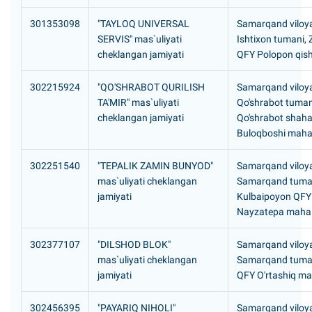
301353098
"TAYLOQ UNIVERSAL
Samarqand viloya
SERVIS" mas`uliyati
Ishtixon tumani,
cheklangan jamiyati
QFY Polopon qish
302215924
"QO'SHRABOT QURILISH
Samarqand viloya
TA'MIR" mas`uliyati
Qo'shrabot tuman
cheklangan jamiyati
Qo'shrabot shaha
Buloqboshi mahal
302251540
"TEPALIK ZAMIN BUNYOD"
Samarqand viloya
mas`uliyati cheklangan
Samarqand tuma
jamiyati
Kulbaipoyon QFY
Nayzatepa mahal
302377107
"DILSHOD BLOK"
Samarqand viloya
mas`uliyati cheklangan
Samarqand tuman
jamiyati
QFY O'rtashiq ma
302456395
"PAYARIQ NIHOLI"
Samarqand viloya