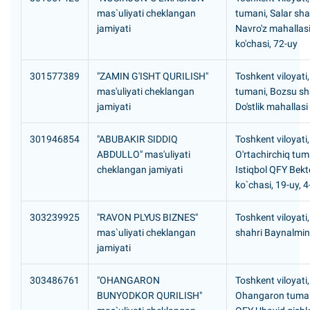
mas`uliyati cheklangan
tumani, Salar sh
jamiyati
Navro'z mahallasi
ko'chasi, 72-uy
301577389
"ZAMIN G'ISHT QURILISH"
Toshkent viloyati,
mas'uliyati cheklangan
tumani, Bozsu s
jamiyati
Do'stlik mahallasi
301946854
"ABUBAKIR SIDDIQ
Toshkent viloyati,
ABDULLO" mas'uliyati
O'rtachirchiq tum
cheklangan jamiyati
Istiqbol QFY Bek
ko`chasi, 19-uy,
303239925
"RAVON PLYUS BIZNES"
Toshkent viloyati,
mas`uliyati cheklangan
shahri Baynalmina
jamiyati
303486761
"OHANGARON
Toshkent viloyati,
BUNYODKOR QURILISH"
Ohangaron tuman