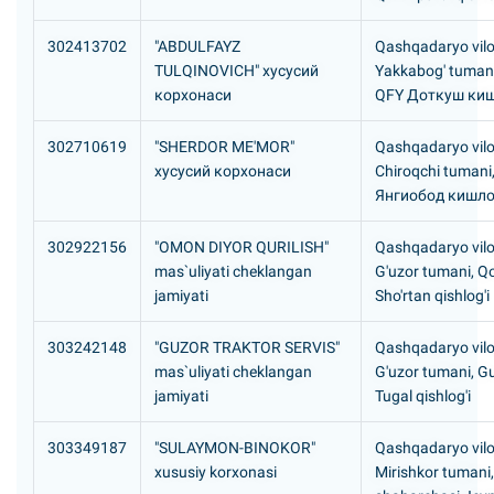
302413702
"ABDULFAYZ
Qashqadaryo vilo
TULQINOVICH" хусусий
Yakkabog' tuman
корхонаси
QFY Доткуш ки
302710619
"SHERDOR ME'MOR"
Qashqadaryo vilo
хусусий корхонаси
Chiroqchi tumani
Янгиобод кишло
302922156
"OMON DIYOR QURILISH"
Qashqadaryo vilo
mas`uliyati cheklangan
G'uzor tumani, Q
jamiyati
Sho'rtan qishlog'i
303242148
"GUZOR TRAKTOR SERVIS"
Qashqadaryo vilo
mas`uliyati cheklangan
G'uzor tumani, G
jamiyati
Tugal qishlog'i
303349187
"SULAYMON-BINOKOR"
Qashqadaryo vilo
xususiy korxonasi
Mirishkor tumani