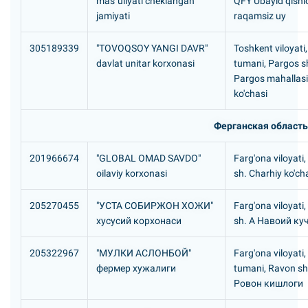
mas`uliyati cheklangan
QFY Ubayid qishlo
jamiyati
raqamsiz uy
305189339
"TOVOQSOY YANGI DAVR"
Toshkent viloyati,
davlat unitar korxonasi
tumani, Pargos s
Pargos mahallasi
ko'chasi
Ферганская область
201966674
"GLOBAL OMAD SAVDO"
Farg'ona viloyati
oilaviy korxonasi
sh. Charhiy ko'ch
205270455
"УСТА СОБИРЖОH ХОЖИ"
Farg'ona viloyati
хусусий корхонаси
sh. А Hавоий ку
205322967
"МУЛКИ АСЛОHБОЙ"
Farg'ona viloyati,
фермер хужалиги
tumani, Ravon s
Ровон кишлоги