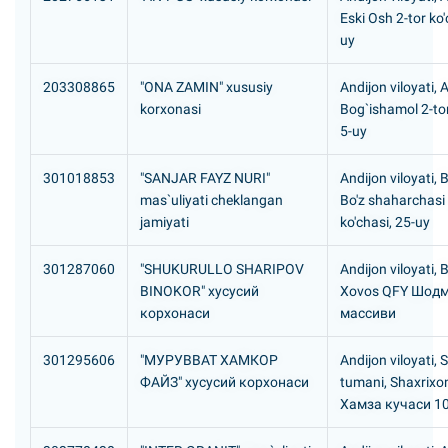
Eski Osh 2-tor ko'
uy
203308865
"ONA ZAMIN" xususiy
Andijon viloyati, 
korxonasi
Bog`ishamol 2-tor
5-uy
301018853
"SANJAR FAYZ NURI"
Andijon viloyati, 
mas`uliyati cheklangan
Bo'z shaharchasi
jamiyati
ko'chasi, 25-uy
301287060
"SHUKURULLO SHARIPOV
Andijon viloyati, 
BINOKOR" хусусий
Xovos QFY Шод
корхонаси
массиви
301295606
"МУРУВВАТ ХАМКОР
Andijon viloyati, 
ФАЙЗ" хусусий корхонаси
tumani, Shaxrixo
Хамза кучаси 1