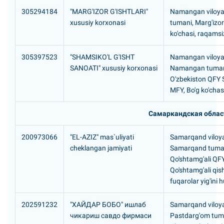
305294184
"MARG'IZOR G'ISHTLARI"
Namangan viloyat
xususiy korxonasi
tumani, Marg'izo
ko'chasi, raqamsi
305397523
"SHAMSIKO'L G'ISHT
Namangan viloyat
SANOATI" xususiy korxonasi
Namangan tuman
O'zbekiston QFY 
MFY, Bo'g ko'chas
Самаркандская облас
200973066
"EL-AZIZ" mas`uliyati
Samarqand viloya
cheklangan jamiyati
Samarqand tuma
Qo'shtamg'ali QF
Qo'shtamg'ali qis
fuqarolar yig'ini
202591232
"ХАЙДАР БОБО" ишлаб
Samarqand viloya
чикариш савдо фирмаси
Pastdarg'om tum