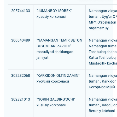
205744133
"JUMANBOY-ISOBEK"
Namangan viloyat
xususiy korxonasi
tumani, Uyg'ur Q
MFY, O'zbekiston 
raqamsiz uy
300040489
"NAMANGAN TEMIR BETON
Namangan viloyat
BUYUMLARI ZAVODI"
Namangan tuman
mas'uliyati cheklangan
Toshbuloq shaha
jamiyati
Katta Toshbuloq
Mustaqillik ko'cha
302282068
"KARKIDON OLTIN ZAMIN"
Namangan viloyat
хусусий корхонаси
tumani, Karkidon
Богормос МФЙ
302821013
"NORIN QALDIRG'OCHI"
Namangan viloyat
xususiy korxonasi
tumani, Xaqqulob
Beruniy ko'chasi