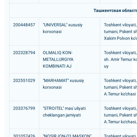
Ташкентская област
200448457
"UNIVЕRSAL" xususiy
Toshkent viloyati
korxonasi
tumani, Pskent s
Xakim Polvon ko'
202328794
OLMALIQ KON-
Toshkent viloyati
METALLURGIYA
sh. Amir Temur ko
KOMBINATI AJ
uy
202551029
"MARHAMAT" xususiy
Toshkent viloyati
korxonasi
tumani, Pskent s
A.Temur ko'chasi
203376799
"STROITEL" mas`uliyati
Toshkent viloyati
cheklangan jamiyati
tumani, Pskent s
A.Temur ko'chasi,
301057426
"NOSIRJON-O'LMASXON"
Toshkent viloyati