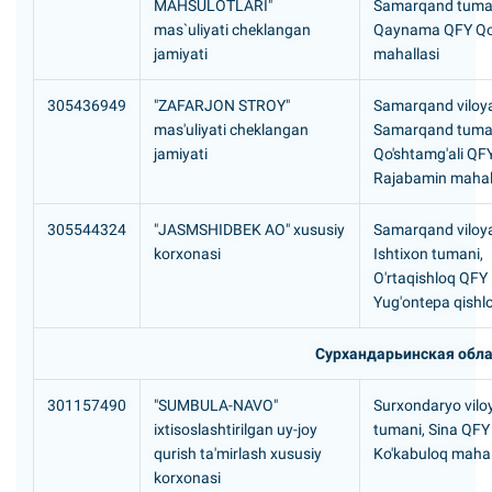
MAHSULOTLARI"
Samarqand tuma
mas`uliyati cheklangan
Qaynama QFY Qo
jamiyati
mahallasi
305436949
"ZAFARJON STROY"
Samarqand viloya
mas'uliyati cheklangan
Samarqand tuma
jamiyati
Qo'shtamg'ali QF
Rajabamin mahal
305544324
"JASMSHIDBEK AO" xususiy
Samarqand viloya
korxonasi
Ishtixon tumani,
O'rtaqishloq QFY
Yug'ontepa qishlo
Сурхандарьинская обла
301157490
"SUMBULA-NAVO"
Surxondaryo vilo
ixtisoslashtirilgan uy-joy
tumani, Sina QFY
qurish ta'mirlash xususiy
Ko'kabuloq mahal
korxonasi