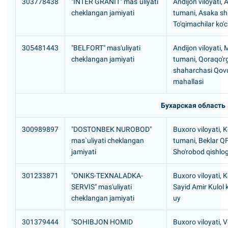
303778438
"INTER GRANIT" mas`uliyati
Andijon viloyati,
cheklangan jamiyati
tumani, Asaka sh
To'qimachilar ko'
305481443
"BELFORT" mas'uliyati
Andijon viloyati,
cheklangan jamiyati
tumani, Qoraqo'r
shaharchasi Qov
mahallasi
Бухарская область
300989897
"DOSTONBEK NUROBOD"
Buxoro viloyati, 
mas`uliyati cheklangan
tumani, Beklar Q
jamiyati
Sho'robod qishlog
301233871
"ONIKS-TEXNALADKA-
Buxoro viloyati, 
SERVIS" mas'uliyati
Sayid Amir Kulol k
cheklangan jamiyati
uy
301379444
"SOHIBJON HOMID
Buxoro viloyati, 