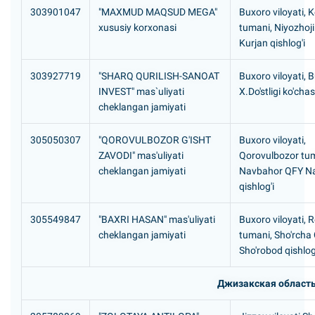
303901047
"MAXMUD MAQSUD MEGA"
Buxoro viloyati, 
xususiy korxonasi
tumani, Niyozhoj
Kurjan qishlog'i
303927719
"SHARQ QURILISH-SANOAT
Buxoro viloyati, 
INVEST" mas`uliyati
X.Do'stligi ko'chas
cheklangan jamiyati
305050307
"QOROVULBOZOR G'ISHT
Buxoro viloyati,
ZAVODI" mas'uliyati
Qorovulbozor tum
cheklangan jamiyati
Navbahor QFY N
qishlog'i
305549847
"BAXRI HASAN" mas'uliyati
Buxoro viloyati, 
cheklangan jamiyati
tumani, Sho'rcha
Sho'robod qishlog
Джизакская област