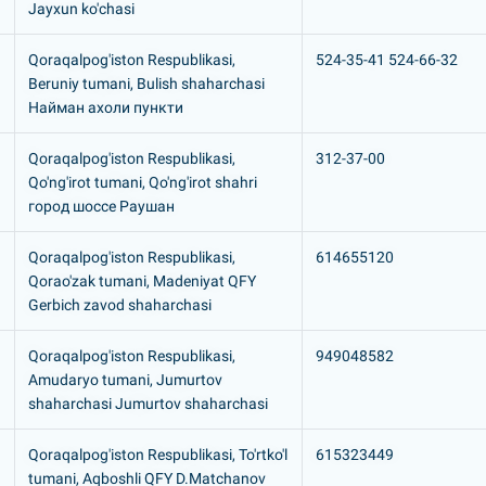
Jayxun ko'chasi
Qoraqalpog'iston Respublikasi,
524-35-41 524-66-32
Beruniy tumani, Bulish shaharchasi
Hайман ахоли пункти
Qoraqalpog'iston Respublikasi,
312-37-00
Qo'ng'irot tumani, Qo'ng'irot shahri
город шоссе Раушан
Qoraqalpog'iston Respublikasi,
614655120
Qorao'zak tumani, Madeniyat QFY
Gerbich zavod shaharchasi
Qoraqalpog'iston Respublikasi,
949048582
Amudaryo tumani, Jumurtov
shaharchasi Jumurtov shaharchasi
Qoraqalpog'iston Respublikasi, To'rtko'l
615323449
tumani, Aqboshli QFY D.Matchanov