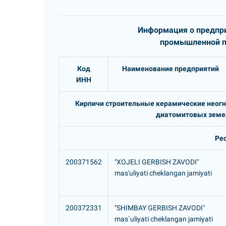
Информация о предпри
промышленной пр
Код
Наименование предприятий
ИНН
Кирпичи строительные керамические неогн
диатомитовых земел
Ре
200371562
"XOJELI GERBISH ZAVODI"
mas'uliyati cheklangan jamiyati
200372331
"SHIMBAY GERBISH ZAVODI"
mas`uliyati cheklangan jamiyati