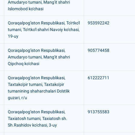
Amudaryo tumani, Mang'it shahri
Islomobod ko'chasi
Qoraqalpog'iston Respublikasi, To'rtko'l
953592242
tumani, To'rtko'l shahri Navoiy ko'chasi,
19-uy
Qoraqalpog'iston Respublikasi,
905774458
Amudaryo tumani, Mang'it shahri
Qipchoq ko'chasi
Qoraqalpog'iston Respublikasi,
612222711
Taxtako'pir tumani, Taxtako'pir
tumanining shaharchalari Do'stlik
guzari, r/u
Qoraqalpog'iston Respublikasi,
913755583
Taxiatosh tumani, Taxiatosh sh.
Sh.Rashidov ko'chasi, 3-uy