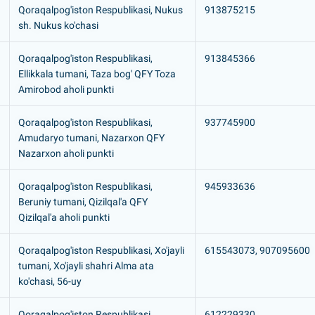
Qoraqalpog'iston Respublikasi, Nukus
913875215
sh. Nukus ko'chasi
Qoraqalpog'iston Respublikasi,
913845366
Ellikkala tumani, Taza bog' QFY Toza
Amirobod aholi punkti
Qoraqalpog'iston Respublikasi,
937745900
Amudaryo tumani, Nazarxon QFY
Nazarxon aholi punkti
Qoraqalpog'iston Respublikasi,
945933636
Beruniy tumani, Qizilqal'a QFY
Qizilqal'a aholi punkti
Qoraqalpog'iston Respublikasi, Xo'jayli
615543073, 907095600
tumani, Xo'jayli shahri Alma ata
ko'chasi, 56-uy
Qoraqalpog'iston Respublikasi,
612229330