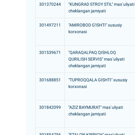
301370244
"KUNGRAD STROY STIL" mas`uliyati
cheklangan jamiyati
301497211
"AMIROBOD G'ISHTI" xususiy
korxonasi
301539671
"QARAQALPAQ QISHLOQ
QURILISH SERVIS" mas`uliyati
cheklangan jamiyati
301688851
"TUPROQQALA GISHTI" xususiy
korxonasi
301842099
"AZIZ BAYMURAT" mas`uliyati
cheklangan jamiyati
301854756
"ETALON KIRPICH" mas'uliyati