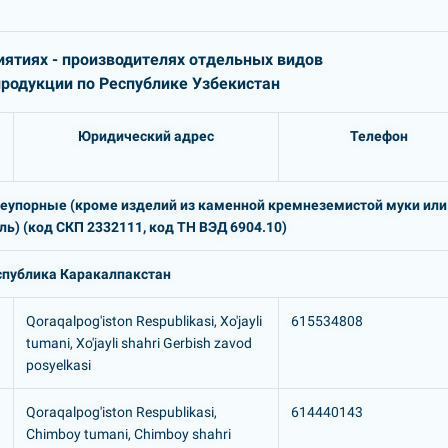
ятиях - производителях отдельных видов
одукции по Республике Узбекистан
Юридический адрес
Телефон
еупорные (кроме изделий из каменной кремнеземистой муки или
ь) (код СКП 2332111, код ТН ВЭД 6904.10)
спублика Каракалпакстан
Qoraqalpog'iston Respublikasi, Xo'jayli
615534808
tumani, Xo'jayli shahri Gerbish zavod
posyelkasi
Qoraqalpog'iston Respublikasi,
614440143
Chimboy tumani, Chimboy shahri