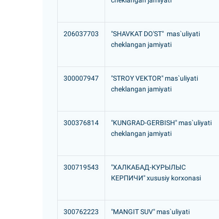
cheklangan jamiyati
206037703
"SHAVKAT DO'ST" mas`uliyati
cheklangan jamiyati
300007947
"STROY VEKTOR" mas`uliyati
cheklangan jamiyati
300376814
"KUNGRAD-GERBISH" mas`uliyati
cheklangan jamiyati
300719543
"ХАЛКАБАД-КУРЫЛЫС
КЕРПИЧИ" xususiy korxonasi
300762223
"MANGIT SUV" mas`uliyati