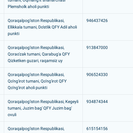
tumani, Oqmang'it shaharchasi
Plemsholk aholi punkti
Qoraqalpog'iston Respublikasi,
946437426
Ellikkala tumani, Do'stlik QFY Adil aholi
punkti
Qoraqalpog'iston Respublikasi,
913847000
Qorao'zak tumani, Qarabug'a QFY
Qizketken guzari, raqamsiz uy
Qoraqalpog'iston Respublikasi,
906524330
Qo'ng'irot tumani, Qo'ng'irot QFY
Qo'ng'irot aholi punkti
Qoraqalpog'iston Respublikasi, Kegeyli
934874344
tumani, Juzim bag' QFY Juzim bag'
ovuli
Qoraqalpog'iston Respublikasi,
615154156