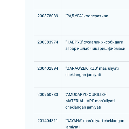
200378039
"РАДУГА" кооперативи
200383974
"HАВРУЗ" хужалик хисобидаги
аграр ишлаб чикариш фирмаси
200402894
"QARAO'ZEK KZU" mas`uliyati
cheklangan jamiyati
200950783
"AMUDARYO QURILISH
MATERIALLARI" mas`uliyati
cheklangan jamiyati
201404811
"DAYANA" mas`uliyati cheklangan
jamiyati