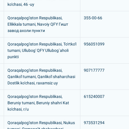
ko'chasi, 46 -uy
Qoraqalpog'iston Respublikasi,
355-00-66
Ellikkala tumani, Navoiy QFY Гишт
завод ахоли пункти
Qoraqalpog'iston Respublikasi, To'rtko'l
956051099
tumani, Ullubog' QFY Ullubog`aholi
punkti
Qoraqalpog'iston Respublikasi,
907177777
Qanliko'l tumani, Qanliko'l shaharchasi
Dostlik ko'chasi, raxamsiz uy
Qoraqalpog'iston Respublikasi,
615240007
Beruniy tumani, Beruniy shahri Kat
ko'chasi, r/u
Qoraqalpog'iston Respublikasi, Nukus
973531294