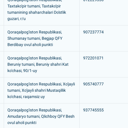
Taxtako'pir tumani, Taxtako'pir
tumanining shaharchalari Do'stlik
guzari, r/u
Qoraqalpog'iston Respublikasi,
907237774
Shumanay tumani, Begjap QFY
Berdibay ovul aholi punkti
Qoraqalpog'iston Respublikasi,
972201071
Beruniy tumani, Beruniy shahri Kat
ko'chasi, 90/1-uy
Qoraqalpog'iston Respublikasi, Xo'jayli
905740777
tumani, Xo'jayli shahri Mustaqillik
ko'chasi, raqamsiz uy
Qoraqalpog'iston Respublikasi,
937745555
Amudaryo tumani, Qlichboy QFY Besh
ovul aholi punkti