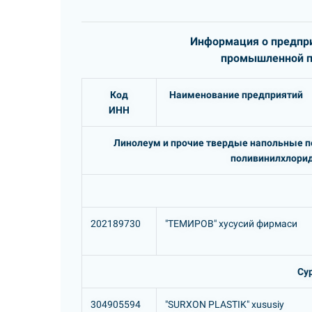
Информация о предпри
промышленной пр
Код
Наименование предприятий
ИНН
Линолеум и прочие твердые напольные по
поливинилхлорид
202189730
"ТЕМИРОВ" хусусий фирмаси
Су
304905594
"SURXON PLASTIK" xususiy