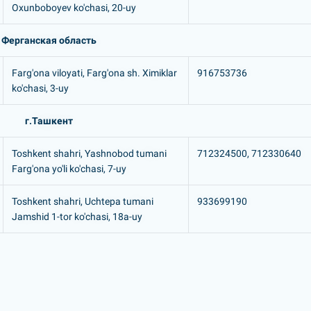
Oxunboboyev ko'chasi, 20-uy
Ферганская область
Farg'ona viloyati, Farg'ona sh. Ximiklar
916753736
ko'chasi, 3-uy
г.Ташкент
Toshkent shahri, Yashnobod tumani
712324500, 712330640
Farg'ona yo'li ko'chasi, 7-uy
Toshkent shahri, Uchtepa tumani
933699190
Jamshid 1-tor ko'chasi, 18a-uy