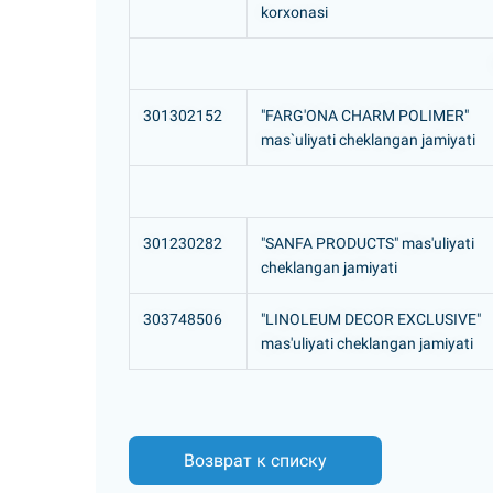
korxonasi
301302152
"FARG'ONA CHARM POLIMER"
mas`uliyati cheklangan jamiyati
301230282
"SANFA PRODUCTS" mas'uliyati
cheklangan jamiyati
303748506
"LINOLEUM DECOR EXCLUSIVE"
mas'uliyati cheklangan jamiyati
Возврат к списку