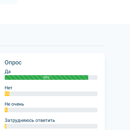
Опрос
Да
90%
Нет
5%
Не очень
3%
Затрудняюсь ответить
2%