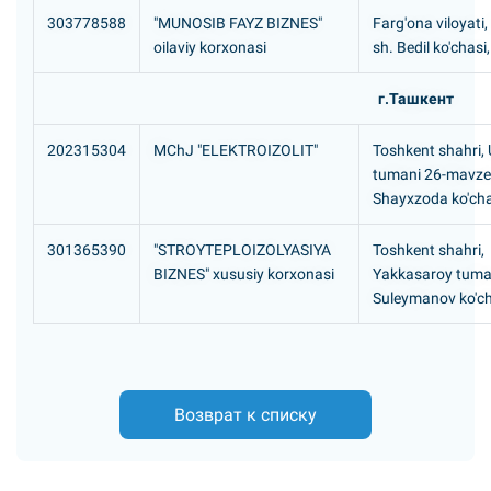
303778588
"MUNOSIB FAYZ BIZNES"
Farg'ona viloyati,
oilaviy korxonasi
sh. Bedil ko'chasi
г.Ташкент
202315304
MChJ "ELEKTROIZOLIT"
Toshkent shahri,
tumani 26-mavze
Shayxzoda ko'cha
301365390
"STROYTEPLOIZOLYASIYA
Toshkent shahri,
BIZNES" xususiy korxonasi
Yakkasaroy tuma
Suleymanov ko'ch
Возврат к списку