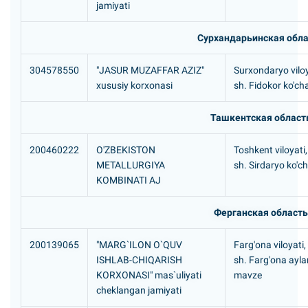
jamiyati
Сурхандарьинская обла
304578550
"JASUR MUZAFFAR AZIZ"
Surxondaryo viloy
xususiy korxonasi
sh. Fidokor ko'cha
Ташкентская област
200460222
O'ZBEKISTON
Toshkent viloyati
METALLURGIYA
sh. Sirdaryo ko'ch
KOMBINATI AJ
Ферганская область
200139065
"MARG`ILON O`QUV
Farg'ona viloyati,
ISHLAB-CHIQARISH
sh. Farg'ona ayla
KORXONASI" mas`uliyati
mavze
cheklangan jamiyati