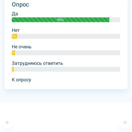
Опрос
Да
90%
Нет
5%
Не очень
3%
Затрудняюсь ответить
2%
К опросу