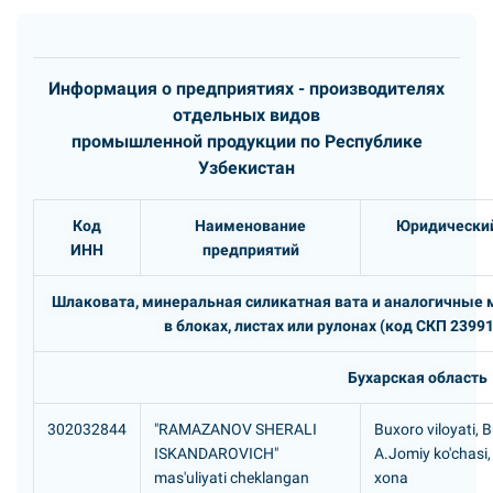
Информация о предприятиях - производителях
отдельных видов
промышленной продукции по Республике
Узбекистан
Код
Наименование
Юридический
ИНН
предприятий
Шлаковата, минеральная силикатная вата и аналогичные 
в блоках, листах или рулонах (код СКП 2399
Бухарская область
302032844
"RAMAZANOV SHERALI
Buxoro viloyati, 
ISKANDAROVICH"
A.Jomiy ko'chasi,
mas'uliyati cheklangan
xona