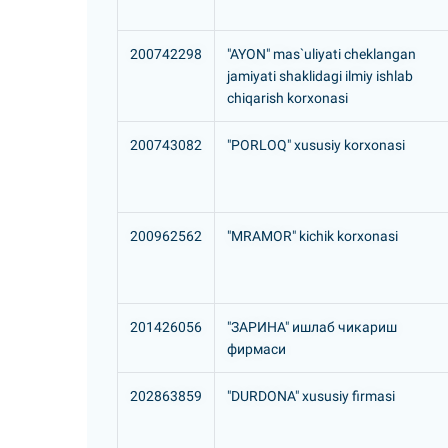
200742298
"AYON" mas`uliyati cheklangan
jamiyati shaklidagi ilmiy ishlab
chiqarish korxonasi
200743082
"PORLOQ" xususiy korxonasi
200962562
"MRAMOR" kichik korxonasi
201426056
"ЗАРИHА" ишлаб чикариш
фирмаси
202863859
"DURDONA" xususiy firmasi