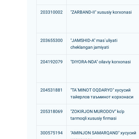
203310002
"ZARBAND-II" xususiy korxonasi
203655300
"JAMSHID-A" mas`uliyati
cheklangan jamiyati
204192079
"DIYORA-NDA" oilaviy korxonasi
204531881
"TA`MINOT OQDARYO" хусусий
тайерлов таъминот корхонаси
205318069
"ZOKIRJON MURODOV" ko'p
tarmoqli xususiy firmasi
300575194
"AMINJON SAMARQAND" хусусий