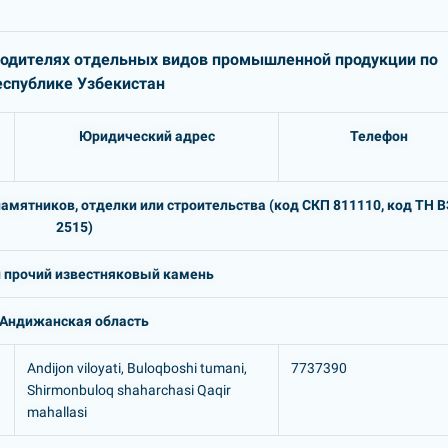
водителях отдельных видов
промышленной продукции по
еспублике Узбекистан
Юридический адрес
Телефон
амятников, отделки или строительства (код СКП 811110, код ТН 
2515)
 прочий известняковый камень
Андижанская область
Andijon viloyati, Buloqboshi tumani,
7737390
Shirmonbuloq shaharchasi Qaqir
mahallasi