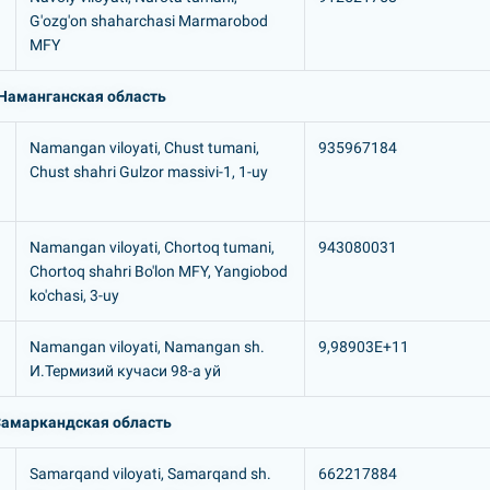
G'ozg'on shaharchasi Marmarobod
MFY
Наманганская область
Namangan viloyati, Chust tumani,
935967184
Chust shahri Gulzor massivi-1, 1-uy
Namangan viloyati, Chortoq tumani,
943080031
Chortoq shahri Bo'lon MFY, Yangiobod
ko'chasi, 3-uy
Namangan viloyati, Namangan sh.
9,98903E+11
И.Термизий кучаси 98-а уй
амаркандская область
Samarqand viloyati, Samarqand sh.
662217884