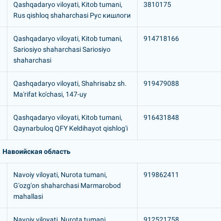
Qashqadaryo viloyati, Kitob tumani,
3810175
Rus qishloq shaharchasi Рус кишлоги
Qashqadaryo viloyati, Kitob tumani,
914718166
Sariosiyo shaharchasi Sariosiyo
shaharchasi
Qashqadaryo viloyati, Shahrisabz sh.
919479088
Ma'rifat ko'chasi, 147-uy
Qashqadaryo viloyati, Kitob tumani,
916431848
Qaynarbuloq QFY Keldihayot qishlog'i
Навоийская область
Navoiy viloyati, Nurota tumani,
919862411
G'ozg'on shaharchasi Marmarobod
mahallasi
Navoiy viloyati, Nurota tumani,
912521758