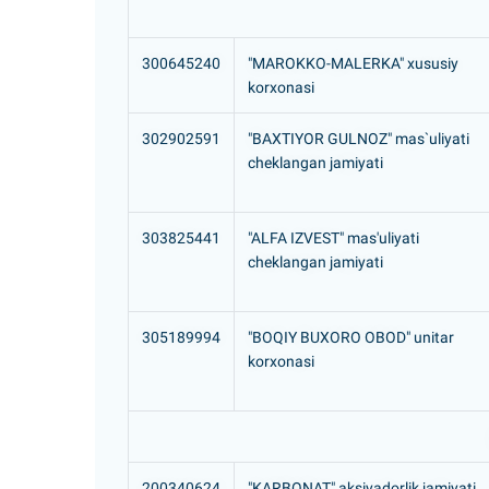
300645240
"MAROKKO-MALERKA" xususiy
korxonasi
302902591
"BAXTIYOR GULNOZ" mas`uliyati
cheklangan jamiyati
303825441
"ALFA IZVEST" mas'uliyati
cheklangan jamiyati
305189994
"BOQIY BUXORO OBOD" unitar
korxonasi
200340624
"KARBONAT" aksiyadorlik jamiyati