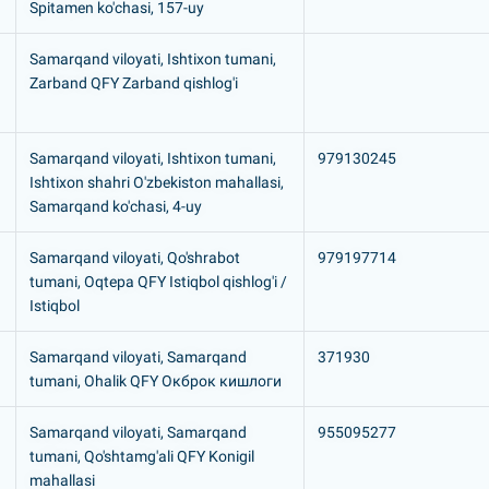
Spitamen ko'chasi, 157-uy
Samarqand viloyati, Ishtixon tumani,
Zarband QFY Zarband qishlog'i
Samarqand viloyati, Ishtixon tumani,
979130245
Ishtixon shahri O'zbekiston mahallasi,
Samarqand ko'chasi, 4-uy
Samarqand viloyati, Qo'shrabot
979197714
tumani, Oqtepa QFY Istiqbol qishlog'i /
Istiqbol
Samarqand viloyati, Samarqand
371930
tumani, Ohalik QFY Окброк кишлоги
Samarqand viloyati, Samarqand
955095277
tumani, Qo'shtamg'ali QFY Konigil
mahallasi