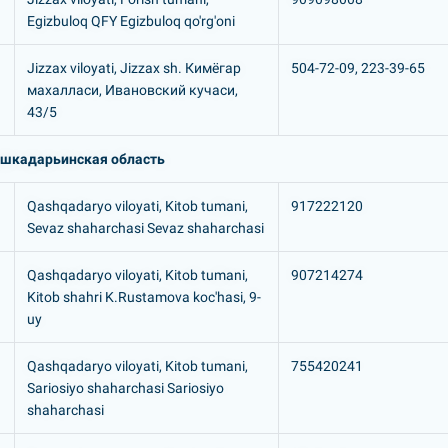
Egizbuloq QFY Egizbuloq qo'rg'oni
Jizzax viloyati, Jizzax sh. Кимёгар
504-72-09, 223-39-65
махалласи, Ивановский кучаси,
43/5
шкадарьинская область
Qashqadaryo viloyati, Kitob tumani,
917222120
Sevaz shaharchasi Sevaz shaharchasi
Qashqadaryo viloyati, Kitob tumani,
907214274
Kitob shahri K.Rustamova koc'hasi, 9-
uy
Qashqadaryo viloyati, Kitob tumani,
755420241
Sariosiyo shaharchasi Sariosiyo
shaharchasi