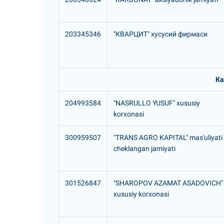
203345346
"КВАРЦИТ" хусусий фирмаси
Ка
204993584
"NASRULLO YUSUF" xususiy
korxonasi
300959507
"TRANS AGRO KAPITAL" mas'uliyati
cheklangan jamiyati
301526847
"SHAROPOV AZAMAT ASADOVICH"
xususiy korxonasi