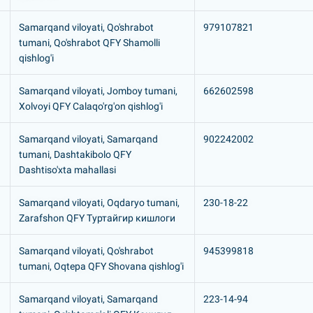
Samarqand viloyati, Qo'shrabot
979107821
tumani, Qo'shrabot QFY Shamolli
qishlog'i
Samarqand viloyati, Jomboy tumani,
662602598
Xolvoyi QFY Calaqo'rg'on qishlog'i
Samarqand viloyati, Samarqand
902242002
tumani, Dashtakibolo QFY
Dashtiso'xta mahallasi
Samarqand viloyati, Oqdaryo tumani,
230-18-22
Zarafshon QFY Туртайгир кишлоги
Samarqand viloyati, Qo'shrabot
945399818
tumani, Oqtepa QFY Shovana qishlog'i
Samarqand viloyati, Samarqand
223-14-94