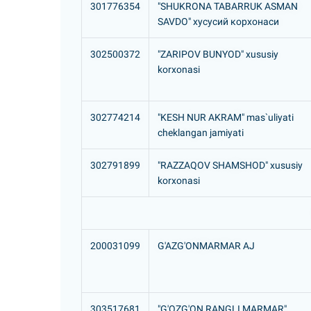
301776354
"SHUKRONA TABARRUK ASMAN
SAVDO" хусусий корхонаси
302500372
"ZARIPOV BUNYOD" xususiy
korxonasi
302774214
"KESH NUR AKRAM" mas`uliyati
cheklangan jamiyati
302791899
"RAZZAQOV SHAMSHOD" xususiy
korxonasi
200031099
G'AZG'ONMARMAR AJ
303517681
"G'OZG'ON RANGLI MARMAR"