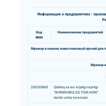
Информация о предприятиях - произ
Р
Код
Наименование предприятий
ИНН
Мрамор и камень известняковый прочий для п
Мрамор и
200265868
Qishloq va suv xo'jaligi vazirligi
"ShIRMOHBULOQ TOSh KONI"
davlat unitar korxonasi