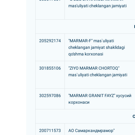
mas'uliyati cheklangan jamiyati
205292174
"MARMAR-F" mas`uliyati
cheklangan jamiyat shaklidagi
qo'shma korxonasi
301855106
"ZIYO MARMAR CHORTOQ"
mas`uliyati cheklangan jamiyati
302597086
"MARMAR GRANIT FAYZ" хусусий
корхонаси
С
200711573
АО Самаркандмрамор"