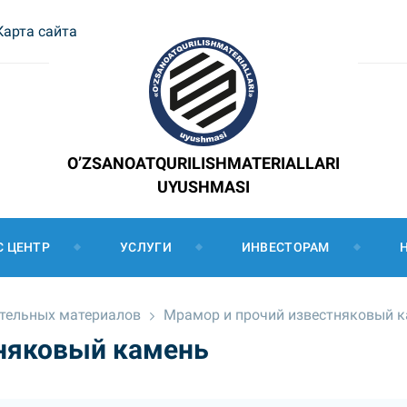
Карта сайта
O’ZSANOATQURILISHMATERIALLARI
UYUSHMASI
С ЦЕНТР
УСЛУГИ
ИНВЕСТОРАМ
ительных материалов
Мрамор и прочий известняковый 
тняковый камень