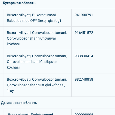
Бухарская область
Buxoro viloyati, Buxoro tumani,
941900791
Rabotiqalmoq QFY Dexoji qishlog'i
Buxoro viloyati, Qorovulbozor tumani,
916451572
Qorovulbozor shahri Cho'quvar
ko'chasi
Buxoro viloyati, Qorovulbozor tumani,
933830414
Qorovulbozor shahri Cho'lquvar
ko'chasi
Buxoro viloyati, Qorovulbozor tumani,
982748858
Qorovulbozor shahri Istiqlol ko'chasi,
1-uy
Джизакская область
Jizzax viloyati, Forish tumani,
909098008