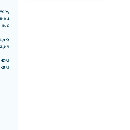
er»,
мики
чных
ощью
кция
тном
икам