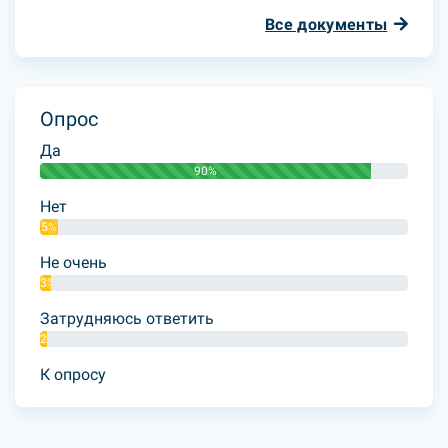
Все документы
Опрос
Да
90%
Нет
5%
Не очень
3%
Затрудняюсь ответить
2%
К опросу