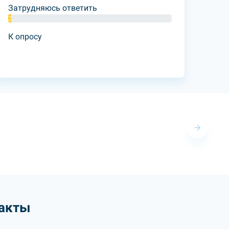
Затрудняюсь ответить
2%
К опросу
акты