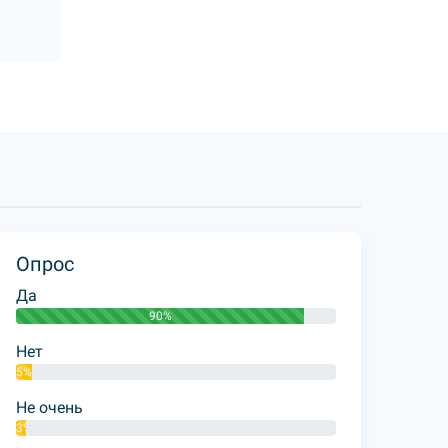
Опрос
Да
90%
Нет
5%
Не очень
3%