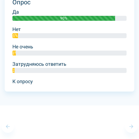
Опрос
Да
90%
Нет
5%
Не очень
3%
Затрудняюсь ответить
2%
К опросу