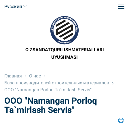
Русский
O’ZSANOATQURILISHMATERIALLARI
UYUSHMASI
Главная
О нас
База производителей строительных материалов
OOO "Namangan Porloq Ta`mirlash Servis"
OOO "Namangan Porloq
Ta`mirlash Servis"