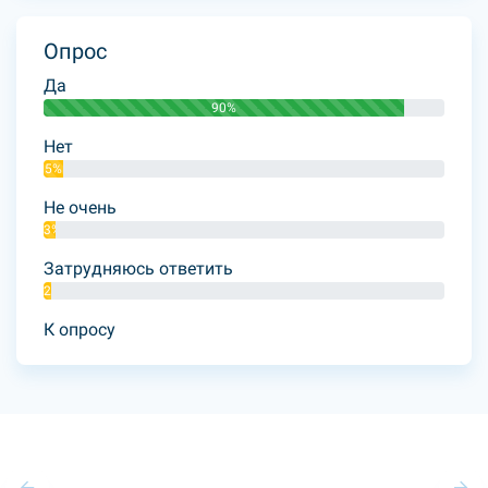
Опрос
Да
90%
Нет
5%
Не очень
3%
Затрудняюсь ответить
2%
К опросу