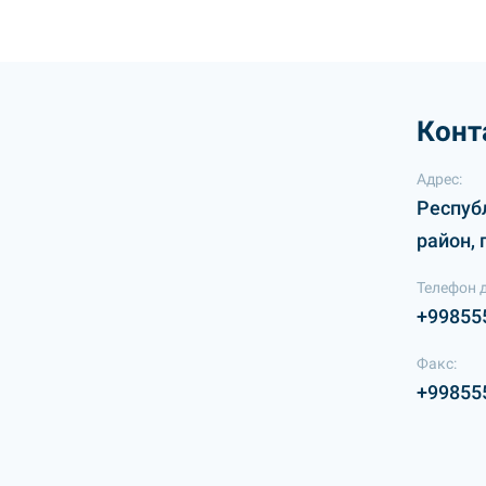
Конт
Адрес:
Респуб
район, 
Телефон 
+99855
Факс:
+99855