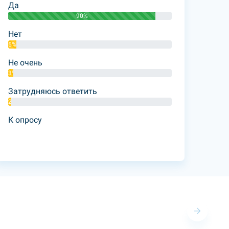
Да
90%
Нет
5%
Не очень
3%
Затрудняюсь ответить
2%
К опросу