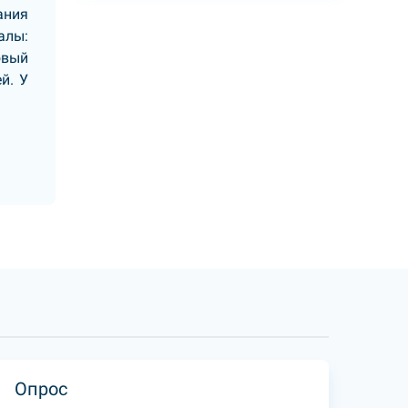
ания
алы:
овый
й. У
Опрос