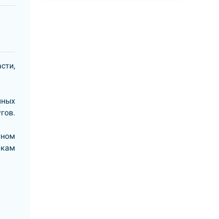
сти,
нных
гов.
тном
икам