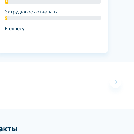
3%
Затрудняюсь ответить
2%
К опросу
акты