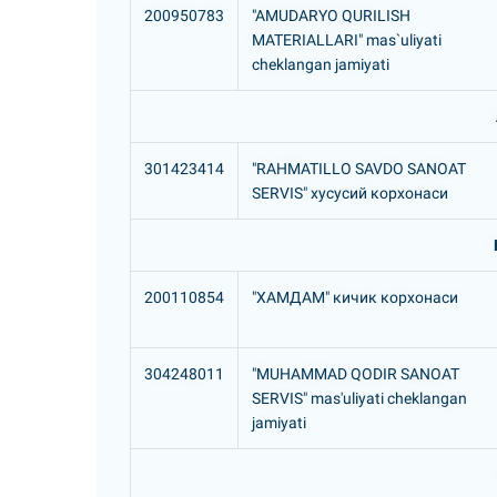
200950783
"AMUDARYO QURILISH
MATERIALLARI" mas`uliyati
cheklangan jamiyati
301423414
"RAHMATILLO SAVDO SANOAT
SERVIS" хусусий корхонаси
200110854
"ХАМДАМ" кичик корхонаси
304248011
"MUHAMMAD QODIR SANOAT
SERVIS" mas'uliyati cheklangan
jamiyati