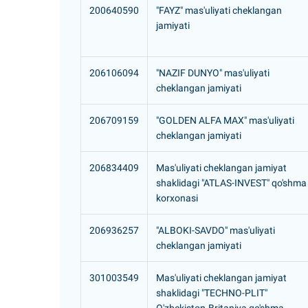
200640590
"FAYZ" mas'uliyati cheklangan
jamiyati
206106094
"NAZIF DUNYO" mas'uliyati
cheklangan jamiyati
206709159
"GOLDEN ALFA MAX" mas'uliyati
cheklangan jamiyati
206834409
Mas'uliyati cheklangan jamiyat
shaklidagi "ATLAS-INVEST" qo'shma
korxonasi
206936257
"ALBOKI-SAVDO" mas'uliyati
cheklangan jamiyati
301003549
Mas'uliyati cheklangan jamiyat
shaklidagi "TECHNO-PLIT"