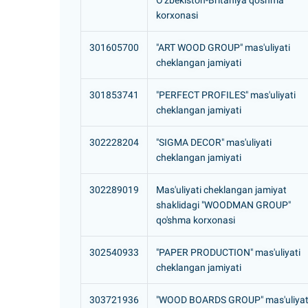
O'zbekiston-Britaniya qo'shma
korxonasi
301605700
"ART WOOD GROUP" mas'uliyati
cheklangan jamiyati
301853741
"PERFECT PROFILES" mas'uliyati
cheklangan jamiyati
302228204
"SIGMA DECOR" mas'uliyati
cheklangan jamiyati
302289019
Mas'uliyati cheklangan jamiyat
shaklidagi "WOODMAN GROUP"
qo'shma korxonasi
302540933
"PAPER PRODUCTION" mas'uliyati
cheklangan jamiyati
303721936
"WOOD BOARDS GROUP" mas'uliyat