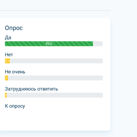
Опрос
Да
90%
Нет
5%
Не очень
3%
Затрудняюсь ответить
2%
К опросу