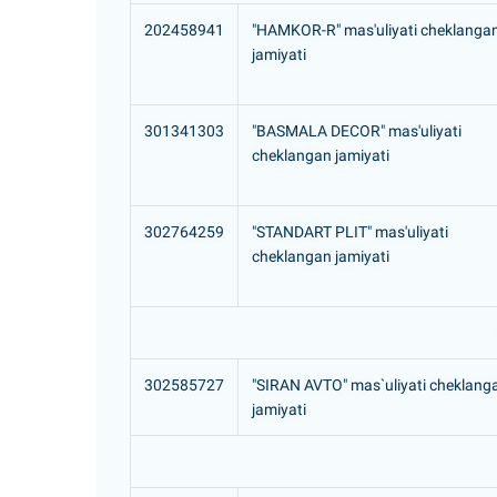
202458941
"HAMKOR-R" mas'uliyati cheklanga
jamiyati
301341303
"BASMALA DECOR" mas'uliyati
cheklangan jamiyati
302764259
"STANDART PLIT" mas'uliyati
cheklangan jamiyati
302585727
"SIRAN AVTO" mas`uliyati cheklang
jamiyati