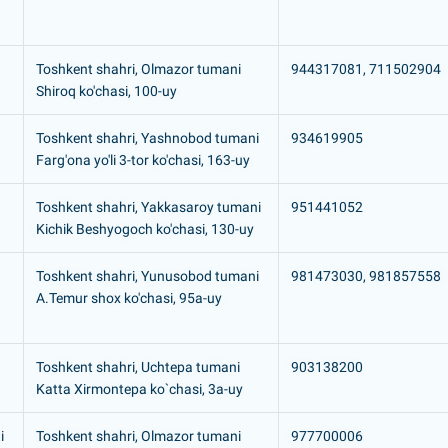
Toshkent shahri, Olmazor tumani
944317081, 711502904
Shiroq ko'chasi, 100-uy
Toshkent shahri, Yashnobod tumani
934619905
Farg'ona yo'li 3-tor ko'chasi, 163-uy
Toshkent shahri, Yakkasaroy tumani
951441052
Kichik Beshyogoch ko'chasi, 130-uy
Toshkent shahri, Yunusobod tumani
981473030, 981857558
A.Temur shox ko'chasi, 95a-uy
Toshkent shahri, Uchtepa tumani
903138200
Katta Xirmontepa ko`chasi, 3а-uy
i
Toshkent shahri, Olmazor tumani
977700006