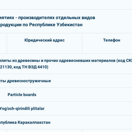
ятиях - производителях отдельных видов
одукции по Республике Узбекистан
Юридический адрес
Телефон
литы из древесины и прочих одревесневших материалов (код С
21130, код ТН ВЭД 4410)
иты древесностружечные
Particle boards
Yog‘och-qirindili plitalar
спублика Каракалпакстан