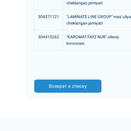
cheklangan jamiyati
304371121
"LAMINATE LINE GROUP" mas`uliya
cheklangan jamiyati
304415262
"KAROMAT FAYZ NUR" oilaviy
korxonasi
Возврат к списку