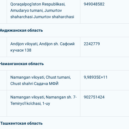
Qoraqalpog'iston Respublikasi,
949048582
Amudaryo tumani, Jumurtov
shaharchasi Jumurtov shaharchasi
Андижанская область
Andijon viloyati, Andijon sh. Сафоий
2242779
кучаси 138
Наманганская область
Namangan viloyati, Chust tumani,
9,98935E+11
Chust shahri Садача МФЙ
Namangan viloyati, Namangan sh. 7-
902751424
Temiryo'l ko'chasi, 1-uy
Ташкентская область