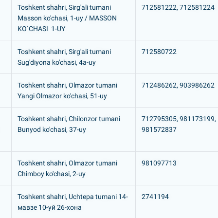
Toshkent shahri, Sirg'ali tumani
712581222, 712581224
Masson ko'chasi, 1-uy / MASSON
KO`CHASI 1-UY
Toshkent shahri, Sirg'ali tumani
712580722
Sug'diyona ko'chasi, 4a-uy
Toshkent shahri, Olmazor tumani
712486262, 903986262
Yangi Olmazor ko'chasi, 51-uy
Toshkent shahri, Chilonzor tumani
712795305, 981173199,
Bunyod ko'chasi, 37-uy
981572837
Toshkent shahri, Olmazor tumani
981097713
Chimboy ko'chasi, 2-uy
Toshkent shahri, Uchtepa tumani 14-
2741194
мавзе 10-уй 26-хона