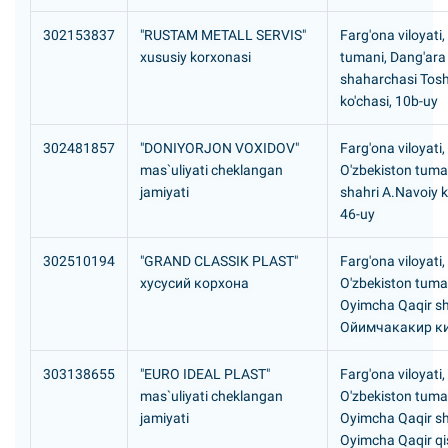
302153837
"RUSTAM METALL SERVIS"
Farg'ona viloyati
xususiy korxonasi
tumani, Dang'ara
shaharchasi Tos
ko'chasi, 10b-uy
302481857
"DONIYORJON VOXIDOV"
Farg'ona viloyati,
mas`uliyati cheklangan
O'zbekiston tuma
jamiyati
shahri A.Navoiy k
46-uy
302510194
"GRAND CLASSIK PLAST"
Farg'ona viloyati,
хусусий корхона
O'zbekiston tuma
Oyimcha Qaqir s
Ойимчакакир к
303138655
"EURO IDEAL PLAST"
Farg'ona viloyati,
mas`uliyati cheklangan
O'zbekiston tuma
jamiyati
Oyimcha Qaqir s
Oyimcha Qaqir qis