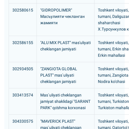
302580615
"GIDROPOLIMER"
Toshkent viloyati
Масъулияти чекланган
tumani, Daliguza
жамияти
shaharchasi
Х.Турсункулов 
302586155
"ALU MIX PLAST" mas'uliyati
Toshkent viloyati
cheklangan jamiyati
tumani, Erkin sh
Erkin mahallasi
302934505
"ZANGIOTA GLOBAL
Toshkent viloyati
PLAST" mas`uliyati
tumani, Zangiota
cheklangan jamiyati
Nodira ko'chasi
303413574
Mas`uliyati cheklangan
Toshkent viloyati
jamiyat shaklidagi "GARANT
tumani, Turkisto
PARK" qo'shma korxonasi
Turkiston mahall
304330575
"MAVERICK PLAST"
Toshkent viloyati
mas`uliyati cheklangan
tumani, Qatortol