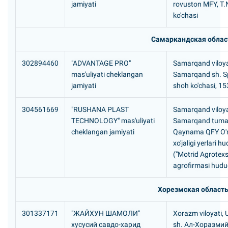
jamiyati
rovuston MFY, T
ko'chasi
Самаркандская облас
302894460
"ADVANTAGE PRO"
Samarqand viloya
mas'uliyati cheklangan
Samarqand sh. S
jamiyati
shoh ko'chasi, 1
304561669
"RUSHANA PLAST
Samarqand viloya
TECHNOLOGY" mas'uliyati
Samarqand tuma
cheklangan jamiyati
Qaynama QFY O'
xo'jaligi yerlari h
("Motrid Agrotexs
agrofirmasi hudu
Хорезмская област
301337171
"ЖАЙХУH ШАМОЛИ"
Xorazm viloyati,
хусусий савдо-харид
sh. Ал-Хоразмий