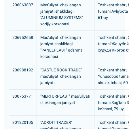
206063807
Mas'uliyati cheklangan
Toshkent shahri,
jamiyati shaklidagi
tumani Avliyoota 
"ALUMINIUM SYSTEMS"
61-uy
xorijiy korxonasi
206952658
Mas'uliyati cheklangan
Toshkent shahri, S
jamiyat shaklidagi
tumani Жанубий
"PANELPLAST" qo'shma
худуди Киргок б
korxonasi
206988192
"CASTLE ROCK TRADE"
Toshkent shahri,
mas'uliyati cheklangan
Yunusobod tuma
jamiyati
shox ko'chasi, 60
300753771
"MERTURPLAST" mas'uliyati
Toshkent shahri,
cheklangan jamiyat
tumani Sag'bon 3
ko'chasi, 79-uy
301220105
"ADROIT TRADER"
Toshkent shahri,
mas'uliyati cheklangan
tumani Qoraqami