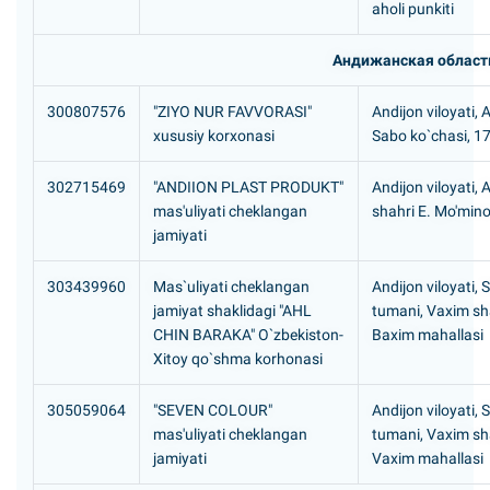
aholi punkiti
Андижанская област
300807576
"ZIYO NUR FAVVORASI"
Andijon viloyati, 
xususiy korxonasi
Sabo ko`chasi, 1
302715469
"ANDIION PLAST PRODUKT"
Andijon viloyati, 
mas'uliyati cheklangan
shahri E. Mo'min
jamiyati
303439960
Mas`uliyati cheklangan
Andijon viloyati, 
jamiyat shaklidagi "AHL
tumani, Vaxim s
CHIN BARAKA" O`zbekiston-
Baxim mahallasi
Xitoy qo`shma korhonasi
305059064
"SEVEN COLOUR"
Andijon viloyati, 
mas'uliyati cheklangan
tumani, Vaxim s
jamiyati
Vaxim mahallasi