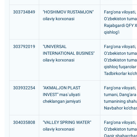
303734849
"HOSHIMOV RUSTAMJON"
Farg'ona viloyati,
oilaviy korxonasi
O'zbekiston tuma
Rajabgardi QFY 
qishlog'i
303792019
"UNIVERSAL
Farg'ona viloyati,
INTERNATIONAL BUSINES"
O'zbekiston tuma
oilaviy korxonasi
O'zbekiston tuma
qishloq fuqarolar y
Tadbirkorlar ko'ch
303932254
"AKMALJON PLAST
Farg'ona viloyati
INVEST" mas`uliyati
tumani, Dang'ara
cheklangan jamiyati
tumanining shaha
Navbahor ko'chas
304035808
"VALLEY SPRING WATER"
Farg'ona viloyati,
oilaviy korxonasi
O'zbekiston tuma
Qaqir shaharcha