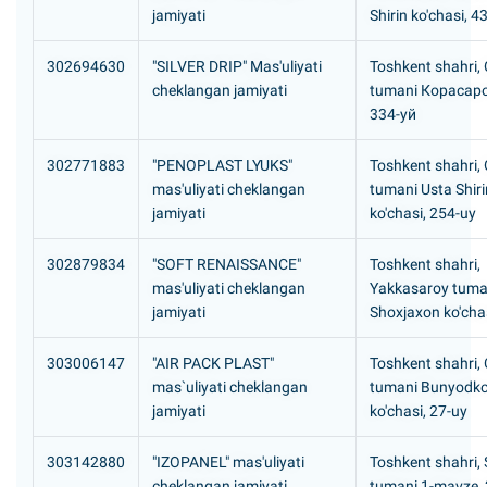
jamiyati
Shirin ko'chasi, 4
302694630
"SILVER DRIP" Mas'uliyati
Toshkent shahri,
cheklangan jamiyati
tumani Корасар
334-уй
302771883
"PENOPLAST LYUKS"
Toshkent shahri,
mas'uliyati cheklangan
tumani Usta Shiri
jamiyati
ko'chasi, 254-uy
302879834
"SOFT RENAISSANCE"
Toshkent shahri,
mas'uliyati cheklangan
Yakkasaroy tuma
jamiyati
Shoxjaxon ko'cha
303006147
"AIR PACK PLAST"
Toshkent shahri, 
mas`uliyati cheklangan
tumani Bunyodko
jamiyati
ko'chasi, 27-uy
303142880
"IZOPANEL" mas'uliyati
Toshkent shahri, S
cheklangan jamiyati
tumani 1-mavze, 2