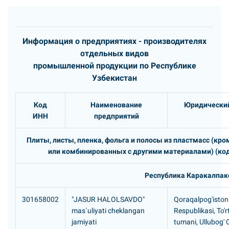
Информация о предприятиях - производителях
отдельных видов
промышленной продукции по Республике
Узбекистан
Код
Наименование
Юридический
ИНН
предприятий
Плиты, листы, пленка, фольга и полосы из пластмасс (кр
или комбинированных с другими материалами) (код
Республика Каракалпак
301658002
"JASUR HALOLSAVDO"
Qoraqalpog'iston
mas`uliyati cheklangan
Respublikasi, To'rt
jamiyati
tumani, Ullubog'