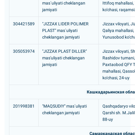
mas`uliyati cheklangan
Ittifoq mahallasi, 
jamiyati
ko'chasi, raqamsi
304421589
"JIZZAX LIDER POLIMER
Jizzax viloyati, J
PLAST" mas`uliyati
Qaliya mahallasi,
cheklangan jamiyati
Yunusobod ko'cha
305053974
"JIZZAX PLAST DILLER"
Jizzax viloyati, S
mas'uliyati cheklangan
Rashidov tumani,
jamiyati
Paxtaobod QFY T
mahallasi, Qassob
ko'chasi, 24-uy
Кашкадарьинская обла
201998381
"MAQSUDIY" mas`uliyati
Qashqadaryo vilo
cheklangan jamiyati
Qarshi sh. M.Jalil
88-uy
Самаркандская облас