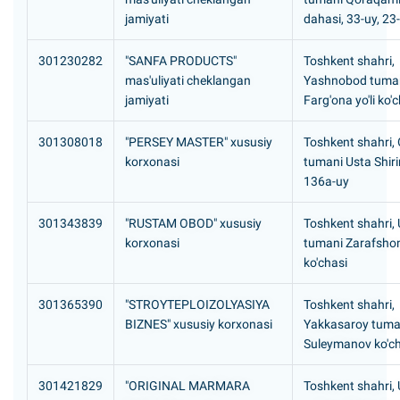
jamiyati
dahasi, 33-uy, 23
301230282
"SANFA PRODUCTS"
Toshkent shahri,
mas'uliyati cheklangan
Yashnobod tuma
jamiyati
Farg'ona yo'li ko'
301308018
"PERSEY MASTER" xususiy
Toshkent shahri,
korxonasi
tumani Usta Shiri
136a-uy
301343839
"RUSTAM OBOD" xususiy
Toshkent shahri,
korxonasi
tumani Zarafshon
ko'chasi
301365390
"STROYTEPLOIZOLYASIYA
Toshkent shahri,
BIZNES" xususiy korxonasi
Yakkasaroy tuma
Suleymanov ko'ch
301421829
"ORIGINAL MARMARA
Toshkent shahri,