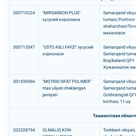
300710224
"MIRSARBON PLUS"
Samarqand viloya
хусусий корхонаси
tumani, Pochvon
shaharchasi По
махалласи
300712047
"USTO ASLI FAYZI" хусусий
Samarqand viloya
корхонаси
Samarqand tuma
Bog'ibaland QFY
Хужакишлок ма
301435066
"MOTRID SIFAT POLIMER"
Samarqand viloya
mas`uliyati cheklangan
Samarqand tuma
jamiyati
Qo'shtamg'ali QFY
ko'chasi, 11-uy
Ташкентская област
202328794
OLMALIQ KON-
Toshkent viloyati