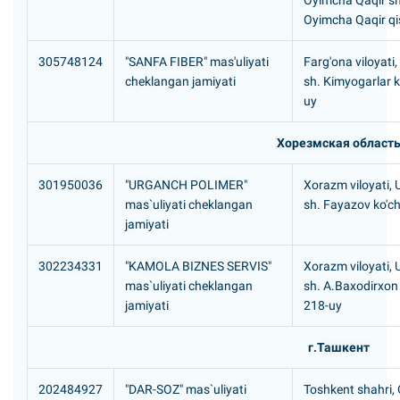
Oyimcha Qaqir s
Oyimcha Qaqir qis
305748124
"SANFA FIBER" mas'uliyati
Farg'ona viloyati
cheklangan jamiyati
sh. Kimyogarlar ko
uy
Хорезмская област
301950036
"URGANCH POLIMER"
Xorazm viloyati,
mas`uliyati cheklangan
sh. Fayazov ko'ch
jamiyati
302234331
"KAMOLA BIZNES SERVIS"
Xorazm viloyati,
mas`uliyati cheklangan
sh. A.Baxodirxon 
jamiyati
218-uy
г.Ташкент
202484927
"DAR-SOZ" mas`uliyati
Toshkent shahri, 