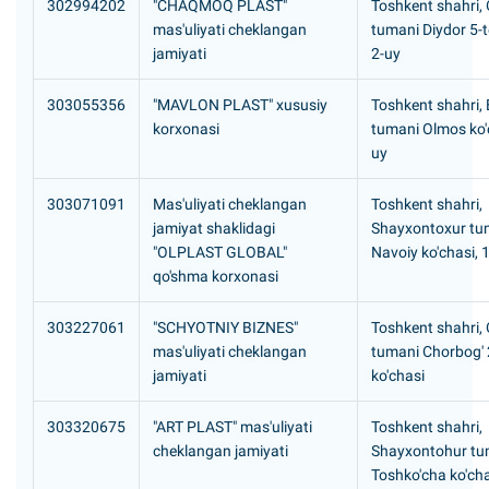
302994202
"CHAQMOQ PLAST"
Toshkent shahri, 
mas'uliyati cheklangan
tumani Diydor 5-t
jamiyati
2-uy
303055356
"MAVLON PLAST" xususiy
Toshkent shahri,
korxonasi
tumani Olmos ko'c
uy
303071091
Mas'uliyati cheklangan
Toshkent shahri,
jamiyat shaklidagi
Shayxontoxur tu
"OLPLAST GLOBAL"
Navoiy ko'chasi, 
qo'shma korxonasi
303227061
"SCHYOTNIY BIZNES"
Toshkent shahri, 
mas'uliyati cheklangan
tumani Chorbog' 
jamiyati
ko'chasi
303320675
"ART PLAST" mas'uliyati
Toshkent shahri,
cheklangan jamiyati
Shayxontohur tu
Toshko'cha ko'cha