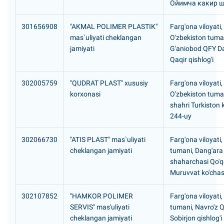
Ойимча какир 
301656908
"AKMAL POLIMER PLASTIK"
Farg'ona viloyati,
mas`uliyati cheklangan
O'zbekiston tuma
jamiyati
G'aniobod QFY D
Qaqir qishlog'i
302005759
"QUDRAT PLAST" xususiy
Farg'ona viloyati,
korxonasi
O'zbekiston tuma
shahri Turkiston k
244-uy
302066730
"ATIS PLAST" mas`uliyati
Farg'ona viloyati
cheklangan jamiyati
tumani, Dang'ara
shaharchasi Qo'
Muruvvat ko'chas
302107852
"HAMKOR POLIMER
Farg'ona viloyati,
SERVIS" mas'uliyati
tumani, Navro'z 
cheklangan jamiyati
Sobirjon qishlog'i