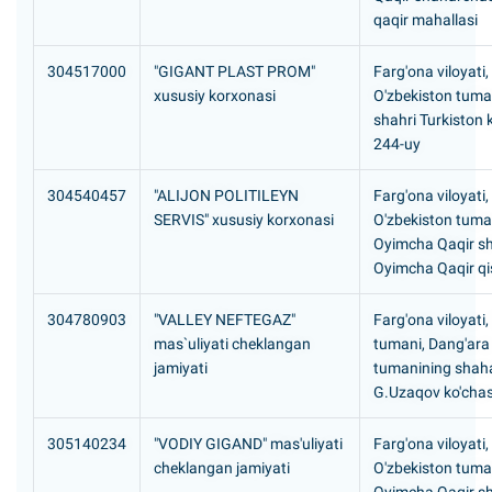
qaqir mahallasi
304517000
"GIGANT PLAST PROM"
Farg'ona viloyati,
xususiy korxonasi
O'zbekiston tuma
shahri Turkiston k
244-uy
304540457
"ALIJON POLITILEYN
Farg'ona viloyati,
SERVIS" xususiy korxonasi
O'zbekiston tuma
Oyimcha Qaqir s
Oyimcha Qaqir qis
304780903
"VALLEY NEFTEGAZ"
Farg'ona viloyati
mas`uliyati cheklangan
tumani, Dang'ara
jamiyati
tumanining shaha
G.Uzaqov ko'chas
305140234
"VODIY GIGAND" mas'uliyati
Farg'ona viloyati,
cheklangan jamiyati
O'zbekiston tuma