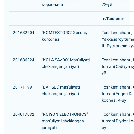
корхонаси
72-уй
г.Ташкент
201632204
"KOMTEXTORG" Xususiy
Toshkent shahri,
korxonasi
Yakkasaroy tuma
Ш.Руставели ку
201686224
"KOLA SAVDO" Mas'uliyati
Toshkent shahri,
cheklangan jamiyati
tumani Сайхун к
уй
201711991
"BAHSEL" mas'uliyati
Toshkent shahri, 
cheklangan jamiyati
tumani Yuqori Da
ko'chasi, 4-uy
204017032
"ROISON ELECTRONICS"
Toshkent shahri, 
mas'uliyati cheklangan
tumani Diydor ko'
jamiyati
uy