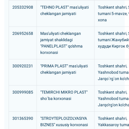
205332908
"TEHNO PLAST" mas'uliyati
Toshkent shahri, S
cheklangan jamiyati
tumani 5-mavze, 9
xona
206952658
Mas'uliyati cheklangan
Toshkent shahri, S
jamiyat shaklidagi
tumani Жанубий
"PANELPLAST" qo'shma
худуди Киргок б
korxonasi
300920231
"PRIMA PLAST" mas'uliyati
Toshkent shahri,
cheklangan jamiyati
Yashnobod tuma
Jarqo`rg`on ko'ch
300999085
"TEMIRCHI MIKRO PLAST"
Toshkent shahri,
sho`ba korxonasi
Yashnobod tuma
Jarqo'rg'on ko'ch
301365390
"STROYTEPLOIZOLYASIYA
Toshkent shahri,
BIZNES" xususiy korxonasi
Yakkasaroy tuma