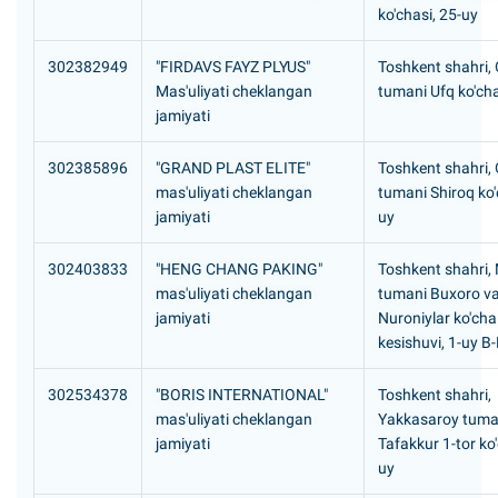
ko'chasi, 25-uy
302382949
"FIRDAVS FAYZ PLYUS"
Toshkent shahri,
Mas'uliyati cheklangan
tumani Ufq ko'cha
jamiyati
302385896
"GRAND PLAST ELITE"
Toshkent shahri,
mas'uliyati cheklangan
tumani Shiroq ko'
jamiyati
uy
302403833
"HENG CHANG PAKING"
Toshkent shahri,
mas'uliyati cheklangan
tumani Buxoro v
jamiyati
Nuroniylar ko'chal
kesishuvi, 1-uy B
302534378
"BORIS INTERNATIONAL"
Toshkent shahri,
mas'uliyati cheklangan
Yakkasaroy tuma
jamiyati
Таfakkur 1-tor ko'
uy