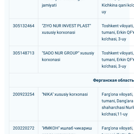
jamiyati
Kichkina qani ko'c
uy
305132464
"ZIYO NUR INVEST PLAST"
Toshkent viloyati
xususiy korxonasi
tumani, Erkin QFY
ko'chasi, 3-uy
305148713
"SADO NUR GROUP" xususiy
Toshkent viloyati
korxonasi
tumani, Erkin QFY
ko'chasi, 3-uy
Ферганская область
200923254
"NIKA" xususiy korxonasi
Farg'ona viloyati
tumani, Dang'ara
shaharchasi Nurli 
ko'chasi,11-uy
203220272
"ИМКОH" ишлаб чикариш
Farg'ona viloyati