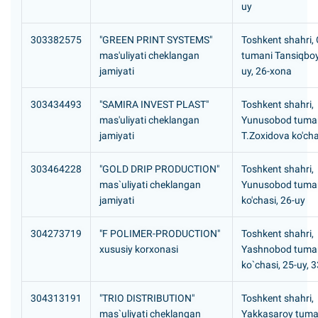
uy
303382575
"GREEN PRINT SYSTEMS"
Toshkent shahri,
mas'uliyati cheklangan
tumani Tansiqboy
jamiyati
uy, 26-xona
303434493
"SAMIRA INVEST PLAST"
Toshkent shahri,
mas'uliyati cheklangan
Yunusobod tuma
jamiyati
T.Zoxidova ko'cha
303464228
"GOLD DRIP PRODUCTION"
Toshkent shahri,
mas`uliyati cheklangan
Yunusobod tuman
jamiyati
ko'chasi, 26-uy
304273719
"F POLIMER-PRODUCTION"
Toshkent shahri,
xususiy korxonasi
Yashnobod tumani
ko`chasi, 25-uy, 
304313191
"TRIO DISTRIBUTION"
Toshkent shahri,
mas`uliyati cheklangan
Yakkasaroy tuman