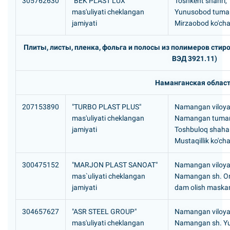
305762630
"BEK PLAST LUX"
Toshkent shahri,
mas'uliyati cheklangan
Yunusobod tuma
jamiyati
Mirzaobod ko'cha
Плиты, листы, пленка, фольга и полосы из полимеров стиро
ВЭД 3921.11)
Наманганская облас
207153890
"TURBO PLAST PLUS"
Namangan viloyat
mas'uliyati cheklangan
Namangan tuman
jamiyati
Toshbuloq shaha
Mustaqillik ko'cha
300475152
"MARJON PLAST SANOAT"
Namangan viloyat
mas`uliyati cheklangan
Namangan sh. O
jamiyati
dam olish maska
304657627
"ASR STEEL GROUP"
Namangan viloyat
mas'uliyati cheklangan
Namangan sh. Yu