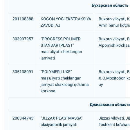
Бухарская область
201108388
KOGON YOG'-EKSTRAKSIYA
Buxoro viloyati, 
ZAVODI AJ
Amir Temur ko'cha
303997957
"PROGRESS POLIMER
Buxoro viloyati, 
STANDARTPLAST"
Alpomish ko'chasi
mas`uliyati cheklangan
jamiyati
305138091
"POLYMER LUXE"
Buxoro viloyati, 
mas'uliyati cheklangan
X.O.Moxitobon ko'
jamiyat shaklidagi qo'shma
uy
korxona
Джизакская област
200344745
"JIZZAX PLASTMASSA"
Jizzax viloyati, J
aksiyadorlik jamiyati
Toshkent ko'chasi