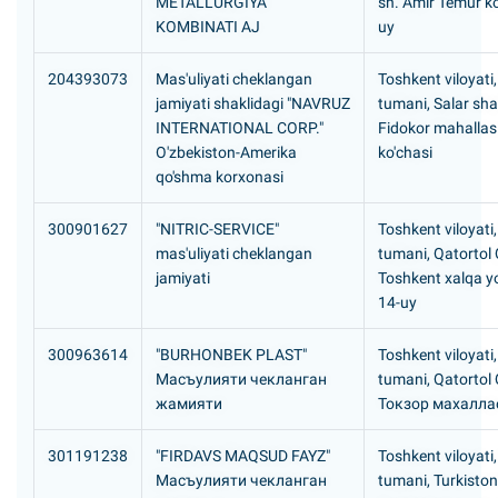
METALLURGIYA
sh. Amir Temur ko
KOMBINATI AJ
uy
204393073
Mas'uliyati cheklangan
Toshkent viloyati
jamiyati shaklidagi "NAVRUZ
tumani, Salar sh
INTERNATIONAL CORP."
Fidokor mahallas
O'zbekiston-Amerika
ko'chasi
qo'shma korxonasi
300901627
"NITRIC-SERVICE"
Toshkent viloyati
mas'uliyati cheklangan
tumani, Qatortol
jamiyati
Toshkent xalqa yo'
14-uy
300963614
"BURHONBEK PLAST"
Toshkent viloyati
Масъулияти чекланган
tumani, Qatortol
жамияти
Токзор махалла
301191238
"FIRDAVS MAQSUD FAYZ"
Toshkent viloyati
Масъулияти чекланган
tumani, Turkisto