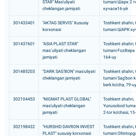
STAR" Mas'uliyati
tumani Шарк 2 т
cheklangan jamiyati
кучаси16-уй
301433401
"AKTAG SERVIS" Xususiy
Toshkent shahri,
korxonasi
tumani ШАРК ку
301437601
"ASIA PLAST STAR"
Toshkent shahri,
mas`uliyati cheklangan
tumani Foziltepa 
jamiyati
164-uy
301485203
"DARK SAG'BON" mas'uliyati
Toshkent shahri,
cheklangan jamiyati
tumani Sag'bon ko
berk ko'cha, 79-u
302104453
"NIGMAT PLAST GLOBAL"
Toshkent shahri,
mas'uliyati cheklangan
Yunusobod tuman
jamiyati
2-tor ko'chasi, 15
302198432
"HURSHID DAVRON INVEST
Toshkent shahri,
PLAST" xususiy korxonasi
tumani Оltintopg