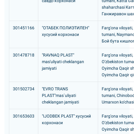
савдо корхонаси
tumani, Katta Ga
shaharchasi Кат
Ганжиравон ша
301451166
"ОТАБЕК ПОЛИЭТИЛЕH"
Farg'ona viloyati
хусусий корхонаси
tumani, Nayman
Бой бута кишло
301478718
"RAVNAQ PLAST"
Farg'ona viloyati,
mas'uliyati cheklangan
O'zbekiston tuma
jamiyati
Oyimcha Qaqir s
Oyimcha Qaqir qis
301502734
"EVRO TRANS
Farg'ona viloyati
PLAST"mas`uliyati
tumani, Chinobo
cheklangan jamiyati
Umarxon ko'chasi
301653603
"IJODBEK PLAST" хусусий
Farg'ona viloyati,
корхонаси
O'zbekiston tuma
Oyimcha Qaqir s