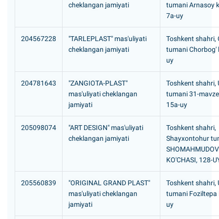
cheklangan jamiyati
tumani Аrnasoy k
7а-uy
204567228
"TARLEPLAST" mas'uliyati
Toshkent shahri, 
cheklangan jamiyati
tumani Chorbog' k
uy
204781643
"ZANGIOTA-PLAST"
Toshkent shahri,
mas'uliyati cheklangan
tumani 31-mavze
jamiyati
15a-uy
205098074
"ART DESIGN" mas'uliyati
Toshkent shahri,
cheklangan jamiyati
Shayxontohur tu
SHOMAHMUDOV
KO'CHASI, 128-U
205560839
"ORIGINAL GRAND PLAST"
Toshkent shahri,
mas'uliyati cheklangan
tumani Foziltepa 
jamiyati
uy