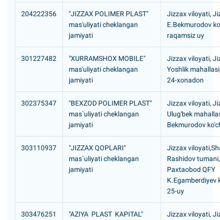
204222356
"JIZZAX POLIMER PLAST"
Jizzax viloyati, J
mas'uliyati cheklangan
E.Bekmurodov ko'
jamiyati
raqamsiz uy
301227482
"XURRAMSHOX MOBILE"
Jizzax viloyati, J
mas'uliyati cheklangan
Yoshlik mahallasi
jamiyati
24-xonadon
302375347
"BEXZOD POLIMER PLAST"
Jizzax viloyati, J
mas`uliyati cheklangan
Ulug'bek mahallas
jamiyati
Bekmurodov ko'ch
303110937
"JIZZAX QOPLARI"
Jizzax viloyati,Sh
mas`uliyati cheklangan
Rashidov tumani,
jamiyati
Paxtaobod QFY
K.Egamberdiyev k
25-uy
303476251
"AZIYA PLAST KAPITAL"
Jizzax viloyati, J