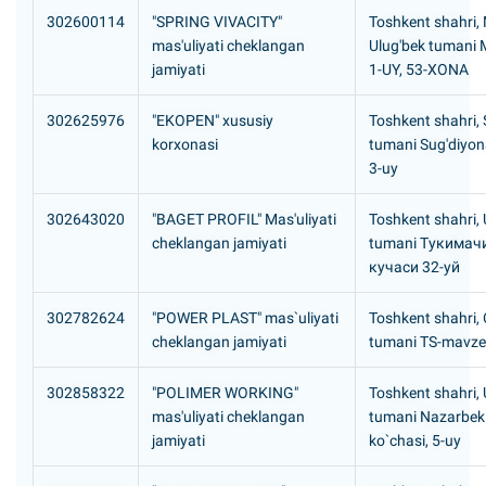
302600114
"SPRING VIVACITY"
Toshkent shahri,
mas'uliyati cheklangan
Ulug'bek tumani
jamiyati
1-UY, 53-XONA
302625976
"EKOPEN" xususiy
Toshkent shahri, S
korxonasi
tumani Sug'diyona
3-uy
302643020
"BAGET PROFIL" Mas'uliyati
Toshkent shahri,
cheklangan jamiyati
tumani Тукимач
кучаси 32-уй
302782624
"POWER PLAST" mas`uliyati
Toshkent shahri, 
cheklangan jamiyati
tumani TS-mavze
302858322
"POLIMER WORKING"
Toshkent shahri,
mas'uliyati cheklangan
tumani Nazarbek 
jamiyati
ko`chasi, 5-uy