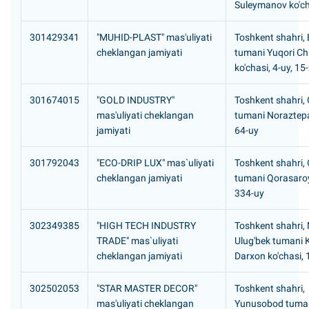
Suleymanov ko'ch
301429341
"MUHID-PLAST" mas'uliyati
Toshkent shahri,
cheklangan jamiyati
tumani Yuqori Ch
ko'chasi, 4-uy, 15
301674015
"GOLD INDUSTRY"
Toshkent shahri,
mas'uliyati cheklangan
tumani Noraztepa
jamiyati
64-uy
301792043
"ECO-DRIP LUX" mas`uliyati
Toshkent shahri,
cheklangan jamiyati
tumani Qorasaroy
334-uy
302349385
"HIGH TECH INDUSTRY
Toshkent shahri,
TRADE" mas`uliyati
Ulug'bek tumani 
cheklangan jamiyati
Darxon ko'chasi, 
302502053
"STAR MASTER DECOR"
Toshkent shahri,
mas'uliyati cheklangan
Yunusobod tuman