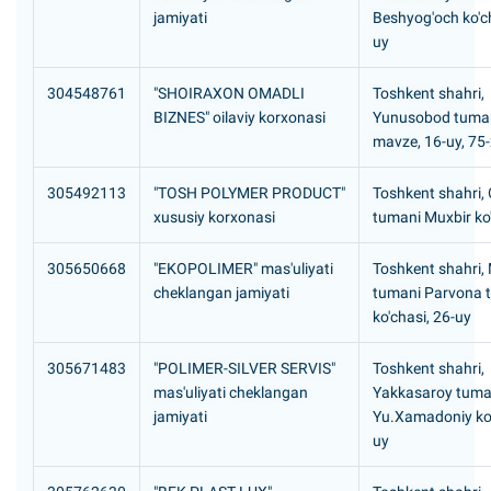
jamiyati
Beshyog'och ko'ch
uy
304548761
"SHOIRAXON OMADLI
Toshkent shahri,
BIZNES" oilaviy korxonasi
Yunusobod tuman
mavze, 16-uy, 75
305492113
"TOSH POLYMER PRODUCT"
Toshkent shahri,
xususiy korxonasi
tumani Muxbir ko'
305650668
"EKOPOLIMER" mas'uliyati
Toshkent shahri,
cheklangan jamiyati
tumani Parvona t
ko'chasi, 26-uy
305671483
"POLIMER-SILVER SERVIS"
Toshkent shahri,
mas'uliyati cheklangan
Yakkasaroy tuma
jamiyati
Yu.Xamadoniy ko'
uy