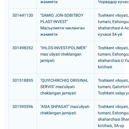
жамияти
Чорвадор кучас
301441130
"SAMIG`JON-SOBITBOY
Toshkent viloyati
PLAST INVEST"
tumani, Eshongu
Масъулияти чекланган
shaharchasi А А
жамияти
кучаси 54-уй
301498352
"IHLOS-INVEST-POLIMER"
Toshkent viloyati
mas`uliyati cheklangan
tumani, Eshongu
jamiyati
shaharchasi U.Y
ko'chasi
301518895
"QUYICHIRCHIQ ORIGINAL
Toshkent viloyati
SERVIS" mas'uliyati
tumani, Qatortol
cheklangan jamiyati
Toshkent xalqa yo'
301595596
"ASIA SHPAGAT" mas'uliyati
Toshkent viloyati
cheklangan jamiyati
tumani, Eshongu
shaharchasi Shar
ko'chasi, 3A-uy