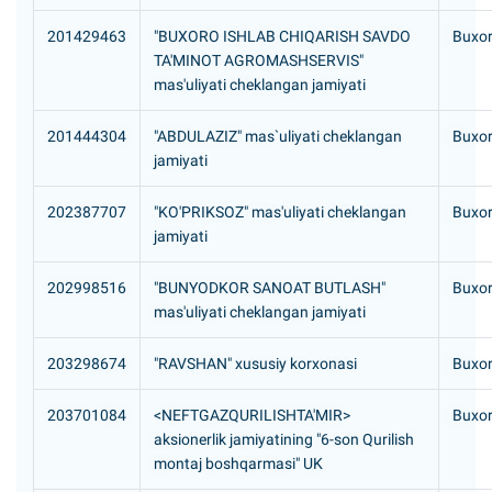
201429463
"BUXORO ISHLAB CHIQARISH SAVDO
Buxoro
TA'MINOT AGROMASHSERVIS"
mas'uliyati cheklangan jamiyati
201444304
"ABDULAZIZ" mas`uliyati cheklangan
Buxor
jamiyati
202387707
"KO'PRIKSOZ" mas'uliyati cheklangan
Buxor
jamiyati
202998516
"BUNYODKOR SANOAT BUTLASH"
Buxoro
mas'uliyati cheklangan jamiyati
203298674
"RAVSHAN" xususiy korxonasi
Buxor
203701084
<NEFTGAZQURILISHTA'MIR>
Buxor
aksionerlik jamiyatining "6-son Qurilish
montaj boshqarmasi" UK