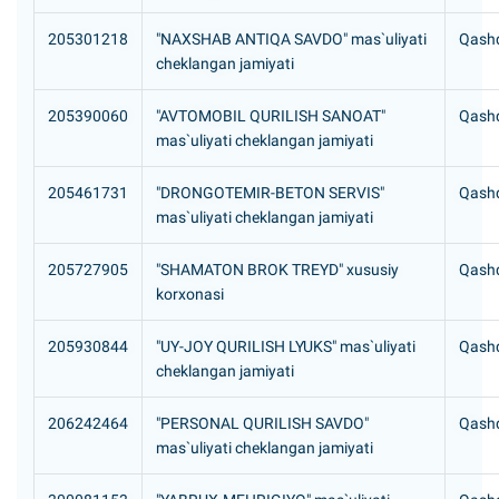
205301218
"NAXSHAB ANTIQA SAVDO" mas`uliyati
Qashq
cheklangan jamiyati
205390060
"AVTOMOBIL QURILISH SANOAT"
Qashq
mas`uliyati cheklangan jamiyati
205461731
"DRONGOTEMIR-BETON SERVIS"
Qashq
mas`uliyati cheklangan jamiyati
205727905
"SHAMATON BROK TREYD" xususiy
Qashqa
korxonasi
205930844
"UY-JOY QURILISH LYUKS" mas`uliyati
Qashq
cheklangan jamiyati
206242464
"PERSONAL QURILISH SAVDO"
Qashq
mas`uliyati cheklangan jamiyati