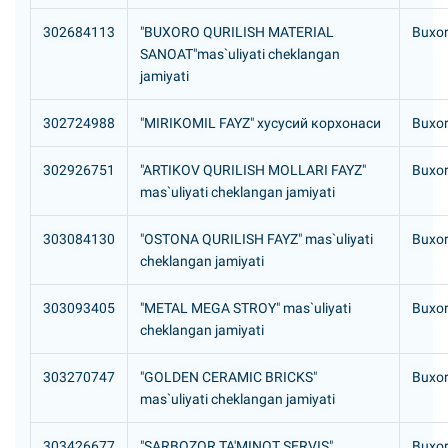
302684113
"BUXORO QURILISH MATERIAL
Buxor
SANOAT"mas`uliyati cheklangan
jamiyati
302724988
"MIRIKOMIL FAYZ" хусусий корхонаси
Buxor
302926751
"ARTIKOV QURILISH MOLLARI FAYZ"
Buxor
mas`uliyati cheklangan jamiyati
303084130
"OSTONA QURILISH FAYZ" mas`uliyati
Buxor
cheklangan jamiyati
303093405
"METAL MEGA STROY" mas`uliyati
Buxor
cheklangan jamiyati
303270747
"GOLDEN CERAMIC BRICKS"
Buxor
mas`uliyati cheklangan jamiyati
303426677
"SARBOZOR TA'MINOT SERVIS"
Buxor