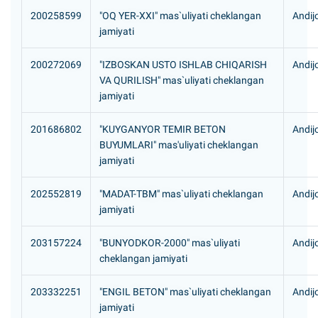
200258599
"OQ YER-XXI" mas`uliyati cheklangan
Andij
jamiyati
200272069
"IZBOSKAN USTO ISHLAB CHIQARISH
Andij
VA QURILISH" mas`uliyati cheklangan
jamiyati
201686802
"KUYGANYOR TEMIR BETON
Andij
BUYUMLARI" mas'uliyati cheklangan
jamiyati
202552819
"МАDAT-TBM" mas`uliyati cheklangan
Andijo
jamiyati
203157224
"BUNYODKOR-2000" mas`uliyati
Andij
cheklangan jamiyati
203332251
"ENGIL BETON" mas`uliyati cheklangan
Andijo
jamiyati