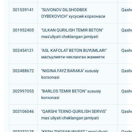
301539141
"SUVONOV DILSHODBEK
Qashq
OYBEKOVICH" хусусий корхонаси
301952405
"ULKAN QURILISH TEMIR BETON"
Qashq
mas'uliyati cheklangan jamiyati
302454121
"ASL KAFOLAT BETON BUYUMLARI"
Qashq
масъулияти чекланган жамияти
302488672
"NIGINA FAYZ BARAKA" xususiy
Qashq
korxonasi
302997055
"BARLOS TEMIR BETON" xususiy
Qashq
korxonasi
303106046
"QARSHI TEXNO-QURILISH SERVIS"
Qashq
mas`uliyati cheklangan jamiyati
303232175
"KESH ZIYOSAN INVEST " mas'uliyati
Qashq