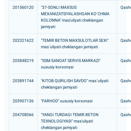
201560120
"37-SONLI MAXSUS
Qashq
MEXANIZATSIYALASHGAN KO`CHMA
KOLONNA" mas'uliyati cheklangan
jamiyati
202321622
"TEMIR BETON MAXSULOTLAR SEXI"
Qashq
mas`uliyati cheklangan jamiyati
203848219
"SSM SANOAT SERVIS MARKAZI"
Qashq
xususiy korxonasi
203891744
"KITOB QURILISH SAVDO" mas`uliyati
Qashq
cheklangan jamiyati
203907136
"FARHOD" xususiy korxonasi
Qashq
204708066
"YANGI TURDAGI TEMIR BETON
Qashq
TEXNOLOGIYASI" mas'uliyati
cheklangan jamiyati