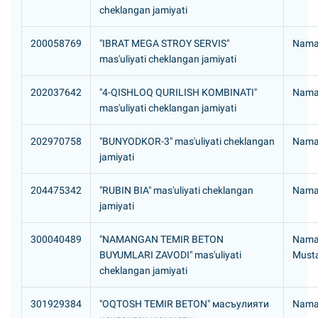
cheklangan jamiyati
200058769
"IBRAT MEGA STROY SERVIS"
Naman
mas'uliyati cheklangan jamiyati
202037642
"4-QISHLOQ QURILISH KOMBINATI"
Naman
mas'uliyati cheklangan jamiyati
202970758
"BUNYODKOR-3" mas'uliyati cheklangan
Naman
jamiyati
204475342
"RUBIN BIA" mas'uliyati cheklangan
Naman
jamiyati
300040489
"NAMANGAN TEMIR BETON
Naman
BUYUMLARI ZAVODI" mas'uliyati
Mustaq
cheklangan jamiyati
301929384
"OQTOSH TEMIR BETON" масъулияти
Naman