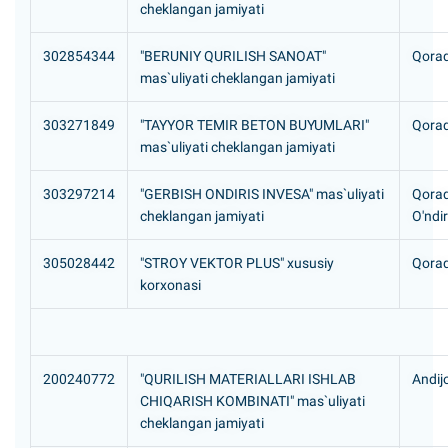
cheklangan jamiyati
302854344
"BERUNIY QURILISH SANOAT"
Qoraq
mas`uliyati cheklangan jamiyati
303271849
"TAYYOR TEMIR BETON BUYUMLARI"
Qoraqa
mas`uliyati cheklangan jamiyati
303297214
"GERBISH ONDIRIS INVESA" mas`uliyati
Qoraq
cheklangan jamiyati
O'ndir
305028442
"STROY VEKTOR PLUS" xususiy
Qoraq
korxonasi
200240772
"QURILISH MATERIALLARI ISHLAB
Andijo
CHIQARISH KOMBINATI" mas`uliyati
cheklangan jamiyati