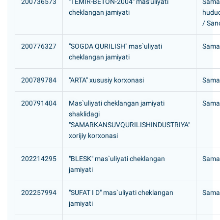
200736573
"TEMIR-BETON-2004" mas'uliyati
Samar
cheklangan jamiyati
/ 
200776327
"SOGDA QURILISH" mas`uliyati
Samar
cheklangan jamiyati
200789784
"АRTA" xususiy korxonasi
Samar
200791404
Mas`uliyati cheklangan jamiyati
Samar
shaklidagi
"SAMARKANSUVQURILISHINDUSTRIYA"
xorijiy korxonasi
202214295
"BLESK" mas`uliyati cheklangan
Samar
jamiyati
202257994
"SUFAT I D" mas`uliyati cheklangan
Samar
jamiyati