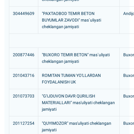
304449609
"PAXTAOBOD TEMIR BETON
Andij
BUYUMLAR ZAVODI" mas`uliyati
cheklangan jamiyati
200877446
"BUXORO TEMIR BETON" mas`uliyati
Buxor
cheklangan jamiyati
201043716
ROMITAN TUMAN YO'LLARDAN
Buxor
FOYDALANISH UK
201073703
"G'IJDUVON DAVR QURILISH
Buxor
MATERIALLARI" mas'uliyati cheklangan
jamiyati
201127254
"QUYIMOZOR" mas'uliyati cheklangan
Buxor
jamiyati