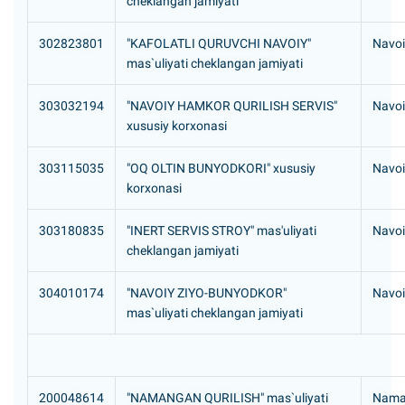
cheklangan jamiyati
302823801
"KAFOLATLI QURUVCHI NAVOIY"
Navoi
mas`uliyati cheklangan jamiyati
303032194
"NAVOIY HAMKOR QURILISH SERVIS"
Navoi
xususiy korxonasi
303115035
"OQ OLTIN BUNYODKORI" xususiy
Navoi
korxonasi
303180835
"INERT SERVIS STROY" mas'uliyati
Navoi
cheklangan jamiyati
304010174
"NAVOIY ZIYO-BUNYODKOR"
Navoi
mas`uliyati cheklangan jamiyati
200048614
"NAMANGAN QURILISH" mas`uliyati
Naman