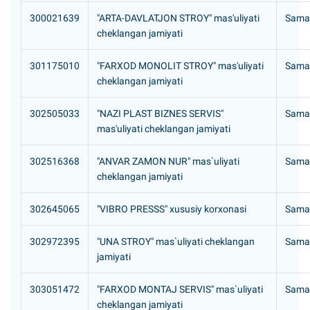
300021639
"ARTA-DAVLATJON STROY" mas'uliyati
Samar
cheklangan jamiyati
301175010
"FARXOD MONOLIT STROY" mas'uliyati
Samar
cheklangan jamiyati
302505033
"NAZI PLAST BIZNES SERVIS"
Samar
mas'uliyati cheklangan jamiyati
302516368
"ANVAR ZAMON NUR" mas`uliyati
Samar
cheklangan jamiyati
302645065
"VIBRO PRESSS" xususiy korxonasi
Samar
302972395
"UNA STROY" mas`uliyati cheklangan
Samar
jamiyati
303051472
"FARXOD MONTAJ SERVIS" mas`uliyati
Samar
cheklangan jamiyati