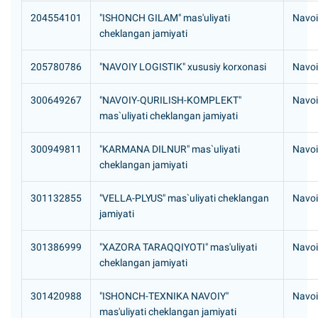
204554101
"ISHONCH GILAM" mas'uliyati
Navoi
cheklangan jamiyati
205780786
"NAVOIY LOGISTIK" xususiy korxonasi
Navoiy
300649267
"NAVOIY-QURILISH-KOMPLEKT"
Navoi
mas`uliyati cheklangan jamiyati
300949811
"KARMANA DILNUR" mas`uliyati
Navoi
cheklangan jamiyati
301132855
"VELLA-PLYUS" mas`uliyati cheklangan
Navoiy
jamiyati
301386999
"XAZORA TARAQQIYOTI" mas'uliyati
Navoi
cheklangan jamiyati
301420988
"ISHONCH-TEXNIKA NAVOIY"
Navoi
mas'uliyati cheklangan jamiyati