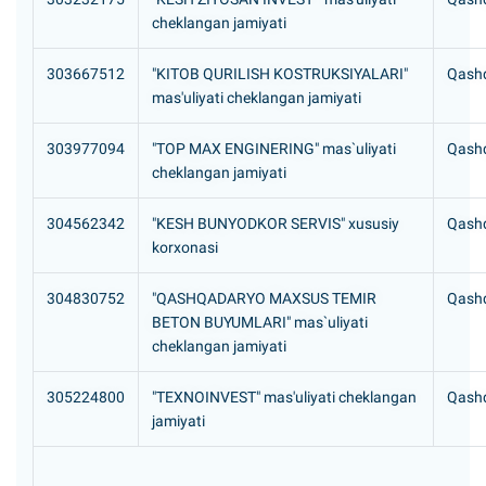
cheklangan jamiyati
303667512
"KITOB QURILISH KOSTRUKSIYALARI"
Qashq
mas'uliyati cheklangan jamiyati
303977094
"TOP MAX ENGINERING" mas`uliyati
Qashq
cheklangan jamiyati
304562342
"KESH BUNYODKOR SERVIS" xususiy
Qashq
korxonasi
304830752
"QASHQADARYO MAXSUS TEMIR
Qashq
BETON BUYUMLARI" mas`uliyati
cheklangan jamiyati
305224800
"TEXNOINVEST" mas'uliyati cheklangan
Qashq
jamiyati