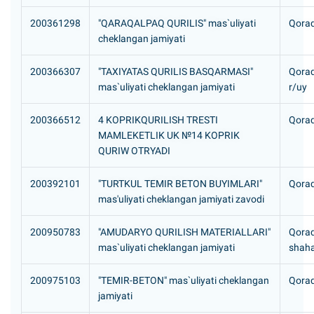
200361298
"QARAQALPAQ QURILIS" mas`uliyati
Qoraq
cheklangan jamiyati
200366307
"TAXIYATAS QURILIS BASQARMASI"
Qoraq
mas`uliyati cheklangan jamiyati
r/uy
200366512
4 KOPRIKQURILISH TRESTI
Qoraq
MAMLEKETLIK UK №14 KOPRIK
QURIW OTRYADI
200392101
"TURTKUL TEMIR BETON BUYIMLARI"
Qoraqa
mas'uliyati cheklangan jamiyati zavodi
200950783
"AMUDARYO QURILISH MATERIALLARI"
Qoraq
mas`uliyati cheklangan jamiyati
shaha
200975103
"TEMIR-BETON" mas`uliyati cheklangan
Qoraq
jamiyati