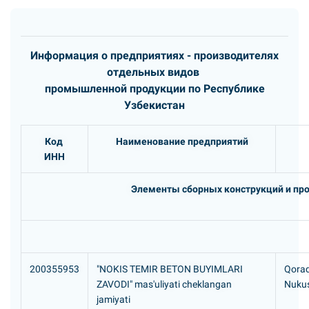
Информация о предприятиях - производителях
отдельных видов
промышленной продукции по Республике
Узбекистан
Код
Наименование предприятий
ИНН
Элементы сборных конструкций и проч
200355953
"NOKIS TEMIR BETON BUYIMLARI
Qoraq
ZAVODI" mas'uliyati cheklangan
Nukus
jamiyati