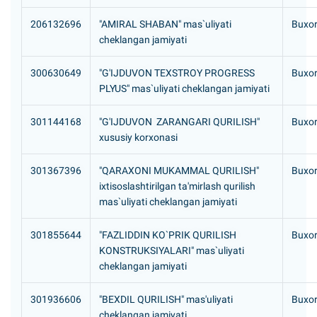
206132696
"AMIRAL SHABAN" mas`uliyati
Buxor
cheklangan jamiyati
300630649
"G'IJDUVON TEXSTROY PROGRESS
Buxor
PLYUS" mas`uliyati cheklangan jamiyati
301144168
"G'IJDUVON ZARANGARI QURILISH"
Buxor
xususiy korxonasi
301367396
"QARAXONI MUKAMMAL QURILISH"
Buxor
ixtisoslashtirilgan ta'mirlash qurilish
mas`uliyati cheklangan jamiyati
301855644
"FAZLIDDIN KO`PRIK QURILISH
Buxor
KONSTRUKSIYALARI" mas`uliyati
cheklangan jamiyati
301936606
"BEXDIL QURILISH" mas'uliyati
Buxor
cheklangan jamiyati