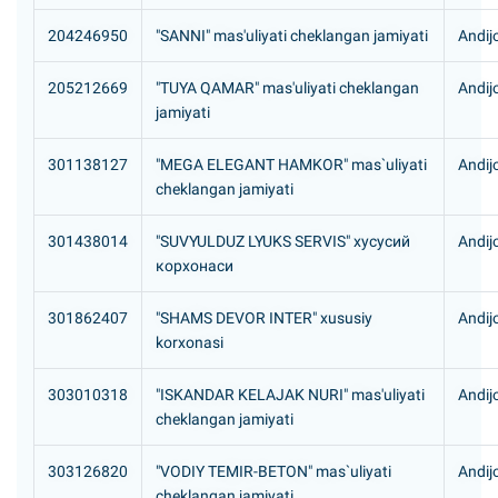
204246950
"SANNI" mas'uliyati cheklangan jamiyati
Andijo
205212669
"TUYA QAMAR" mas'uliyati cheklangan
Andij
jamiyati
301138127
"MEGA ELEGANT HAMKOR" mas`uliyati
Andijo
cheklangan jamiyati
301438014
"SUVYULDUZ LYUKS SERVIS" хусусий
Andij
корхонаси
301862407
"SHAMS DEVOR INTER" xususiy
Andij
korxonasi
303010318
"ISKANDAR KELAJAK NURI" mas'uliyati
Andij
cheklangan jamiyati
303126820
"VODIY TEMIR-BETON" mas`uliyati
Andij
cheklangan jamiyati