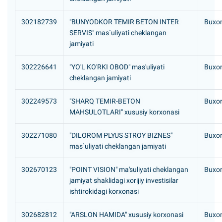
302182739
"BUNYODKOR TEMIR BETON INTER
Buxoro
SERVIS" mas`uliyati cheklangan
jamiyati
302226641
"YO'L KO'RKI OBOD" mas'uliyati
Buxor
cheklangan jamiyati
302249573
"SHARQ TEMIR-BETON
Buxor
MAHSULOTLARI" xususiy korxonasi
302271080
"DILOROM PLYUS STROY BIZNES"
Buxoro
mas`uliyati cheklangan jamiyati
302670123
"POINT VISION" ma'suliyati cheklangan
Buxoro
jamiyat shaklidagi xorijiy investisilar
ishtirokidagi korxonasi
302682812
"ARSLON HAMIDA" xususiy korxonasi
Buxor