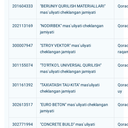
201604333
"BERUNIY QURILISH MATERIALLARI"
Qoraq
mas`uliyati cheklangan jamiyati
202113169
"NODIRBEK" mas`uliyati cheklangan
Qoraqa
jamiyati
300007947
"STROY VEKTOR" mas`uliyati
Qoraq
cheklangan jamiyati
raqam
301155074
"TO'RTKO'L UNIVERSAL QURILISH"
Qoraq
mas`uliyati cheklangan jamiyati
301161392
"TAXIATASH TAU-KITA" mas'uliyati
Qoraq
cheklangan jamiyati
uy
302613517
"EURO BETON" mas`uliyati cheklangan
Qoraq
jamiyati
302771994
"CONCRETE BUILD" mas`uliyati
Qoraq