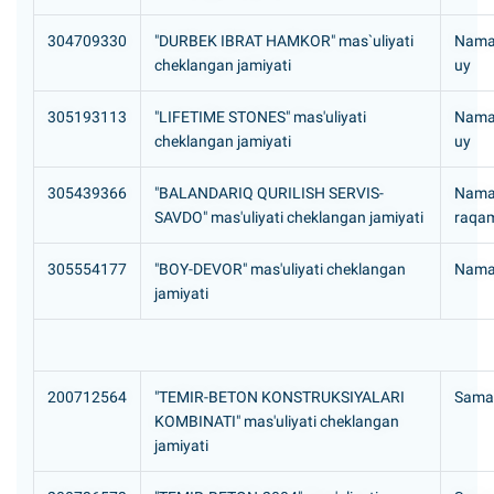
304709330
"DURBEK IBRAT HAMKOR" mas`uliyati
Naman
cheklangan jamiyati
uy
305193113
"LIFETIME STONES" mas'uliyati
Naman
cheklangan jamiyati
uy
305439366
"BALANDARIQ QURILISH SERVIS-
Naman
SAVDO" mas'uliyati cheklangan jamiyati
raqam
305554177
"BOY-DEVOR" mas'uliyati cheklangan
Naman
jamiyati
200712564
"TEMIR-BETON KONSTRUKSIYALARI
Samar
KOMBINATI" mas'uliyati cheklangan
jamiyati