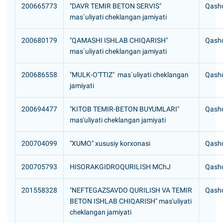
200665773
"DAVR TEMIR BETON SERVIS"
Qashq
mas`uliyati cheklangan jamiyati
200680179
"QAMASHI ISHLAB CHIQARISH"
Qashq
mas`uliyati cheklangan jamiyati
200686558
"MULK-O'TTIZ" mas`uliyati cheklangan
Qashq
jamiyati
200694477
"KITOB TEMIR-BETON BUYUMLARI"
Qashq
mas'uliyati cheklangan jamiyati
200704099
"XUMO" xususiy korxonasi
Qashq
200705793
HISORAKGIDROQURILISH MChJ
Qashq
201558328
"NEFTEGAZSAVDO QURILISH VA TEMIR
Qashq
BETON ISHLAB CHIQARISH" mas'uliyati
cheklangan jamiyati