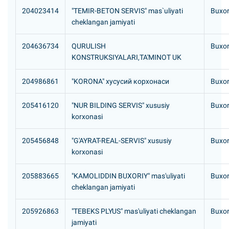
204023414
"TEMIR-BETON SERVIS" mas`uliyati
Buxor
cheklangan jamiyati
204636734
QURULISH
Buxor
KONSTRUKSIYALARI,ТА'MINOT UK
204986861
"KORONA" хусусий корхонаси
Buxor
205416120
"NUR BILDING SERVIS" xususiy
Buxor
korxonasi
205456848
"G'AYRAT-REAL-SERVIS" xususiy
Buxor
korxonasi
205883665
"KAMOLIDDIN BUXORIY" mas'uliyati
Buxor
cheklangan jamiyati
205926863
"TEBEKS PLYUS" mas'uliyati cheklangan
Buxor
jamiyati