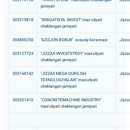
jamiyati
303319818
"IRRIGATSIYA INVEST" mas`uliyati
Jizza
cheklangan jamiyati
304800250
"AZIZJON BOBUR" xususiy korxonasi
Jizza
305127723
"JIZZAX-INVESTSTROY" mas'uliyati
Jizza
cheklangan jamiyati
305168142
"JIZZAX MEGA QURILISH
Jizza
TEXNOLOGIYALARI" mas'uliyati
cheklangan jamiyati
305551410
"CONCRETEMACHINE INDUSTRY"
Jizza
mas'uliyati cheklangan jamiyati