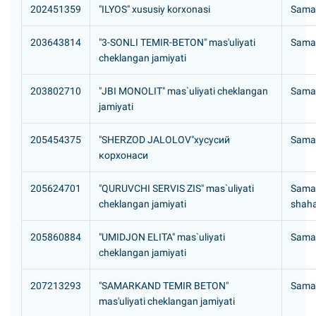
202451359
"ILYOS" xususiy korxonasi
Samar
203643814
"3-SONLI TEMIR-BETON" mas'uliyati
Samar
cheklangan jamiyati
203802710
"JBI MONOLIT" mas`uliyati cheklangan
Samar
jamiyati
205454375
"SHERZOD JALOLOV"хусусий
Samar
корхонаси
205624701
"QURUVCHI SERVIS ZIS" mas`uliyati
Samar
cheklangan jamiyati
shahar
205860884
"UMIDJON ELITA" mas`uliyati
Samar
cheklangan jamiyati
207213293
"SAMARKAND TEMIR BETON"
Samar
mas'uliyati cheklangan jamiyati