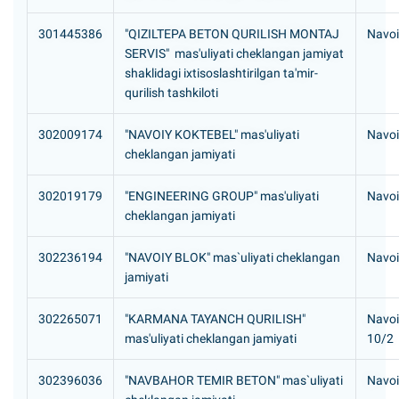
301445386
"QIZILTEPA BETON QURILISH MONTAJ
Navoiy
SERVIS" mas'uliyati cheklangan jamiyat
shaklidagi ixtisoslashtirilgan ta'mir-
qurilish tashkiloti
302009174
"NAVOIY KOKTEBEL" mas'uliyati
Navoiy
cheklangan jamiyati
302019179
"ENGINEERING GROUP" mas'uliyati
Navoi
cheklangan jamiyati
302236194
"NAVOIY BLOK" mas`uliyati cheklangan
Navoiy
jamiyati
302265071
"KARMANA TAYANCH QURILISH"
Navoi
mas'uliyati cheklangan jamiyati
10/2
302396036
"NAVBAHOR TEMIR BETON" mas`uliyati
Navoi