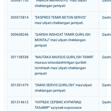
300081153
"YABRUX-MEHRIGIYO" mas`uliyati
Qashq
cheklangan jamiyati
300573814
"EKSPRES TEMIR BETON SERVIS"
Qashq
mas`uliyati cheklangan jamiyati
300608246
"QARSHI INSHOAT TA'MIR QURILISH
Qashq
MONTAJ" mas`uliyati cheklangan
jamiyati
301158538
"NAUTAKA MAXSUS QURILISH TA'MIR"
Qashq
maxsus ixtisoslashtirilgan qurilish
ta'mirlash mas`uliyati cheklangan
jamiyati
301301479
"OMAD SERVIS QURILISH" mas'uliyati
Qashq
cheklangan jamiyati
301314612
"HУРБЕК СЕРВИС КУРИЛИШ
Qashq
ТАЪМИР" хусусий корхонаси