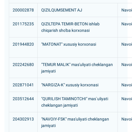
200002878
QIZILQUMSEMENT AJ
Navoi
201175235
QIZILTEPA TEMIR-BETON ishlab
Navoiy
chiqarish sho'ba korxonasi
201944820
"MATONAT" xususiy korxonasi
Navoiy
202242680
"TEMUR MALIK" mas'uliyati cheklangan
Navoi
jamiyati
202871041
"NARGIZA-K" xususiy korxonasi
Navoi
203512644
"QURILISH TAMINOTCHI" mas`uliyati
Navoiy
cheklangan jamiyati
204302913
"NAVOIY-FSK" mas'uliyati cheklangan
Navoi
jamiyati