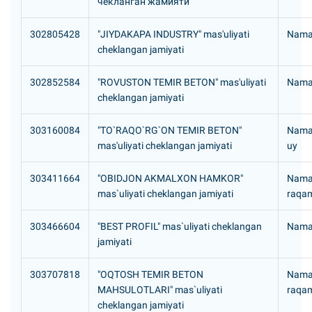
чекланган жамияти
302805428
"JIYDAKAPA INDUSTRY" mas'uliyati
Naman
cheklangan jamiyati
302852584
"ROVUSTON TEMIR BETON" mas'uliyati
Naman
cheklangan jamiyati
303160084
"TO`RAQO`RG`ON TEMIR BETON"
Naman
mas'uliyati cheklangan jamiyati
uy
303411664
"OBIDJON AKMALXON HAMKOR"
Naman
mas`uliyati cheklangan jamiyati
raqam
303466604
"BEST PROFIL" mas`uliyati cheklangan
Naman
jamiyati
303707818
"OQTOSH TEMIR BETON
Naman
MAHSULOTLARI" mas`uliyati
raqam
cheklangan jamiyati