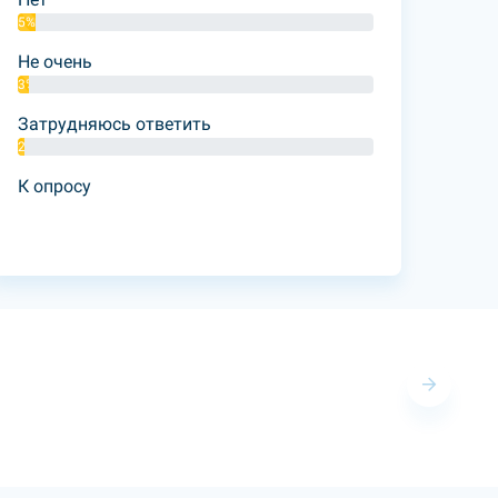
5%
Не очень
3%
Затрудняюсь ответить
2%
К опросу