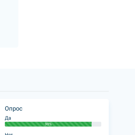
Опрос
Да
90%
Нет