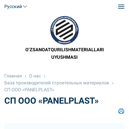
Русский
O’ZSANOATQURILISHMATERIALLARI
UYUSHMASI
Главная
О нас
База производителей строительных материалов
СП ООО «PANELPLAST»
СП ООО «PANELPLAST»