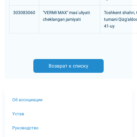
303083060
"VERMI MAX" mas`uliyati
Toshkent shahri,
cheklangan jamiyati
tumani Qizg'aldoq
41-uy
Возврат к списку
Об ассоциации
Устав
Руководство