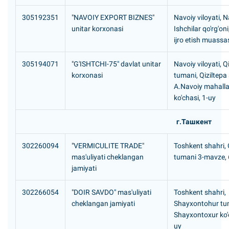
305192351
"NAVOIY EXPORT BIZNES"
Navoiy viloyati, N
unitar korxonasi
Ishchilar qo'rg'oni
ijro etish muassa
305194071
"G'ISHTCHI-75" davlat unitar
Navoiy viloyati, Q
korxonasi
tumani, Qiziltepa
A.Navoiy mahalla
ko'chasi, 1-uy
г.Ташкент
302260094
"VERMICULITE TRADE"
Toshkent shahri, 
mas'uliyati cheklangan
tumani 3-mavze,
jamiyati
302266054
"DOIR SAVDO" mas'uliyati
Toshkent shahri,
cheklangan jamiyati
Shayxontohur tu
Shayxontoxur ko'c
uy