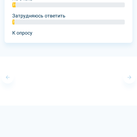
3%
Затрудняюсь ответить
2%
К опросу