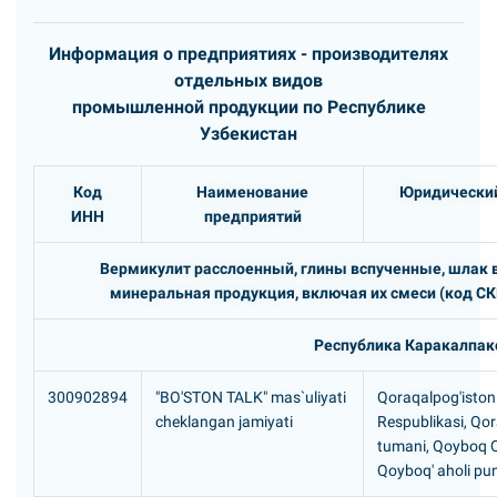
Информация о предприятиях - производителях
отдельных видов
промышленной продукции по Республике
Узбекистан
Код
Наименование
Юридический
ИНН
предприятий
Вермикулит расслоенный, глины вспученные, шлак 
минеральная продукция, включая их смеси (код СК
Республика Каракалпак
300902894
"BO'STON TALK" mas`uliyati
Qoraqalpog'iston
cheklangan jamiyati
Respublikasi, Qor
tumani, Qoyboq Q
Qoyboq' aholi pu