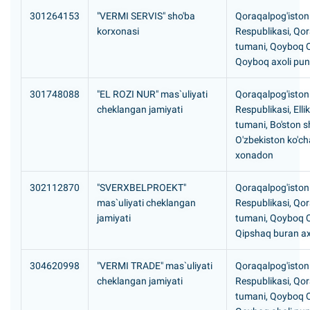
301264153
"VERMI SERVIS" sho'ba
Qoraqalpog'iston
korxonasi
Respublikasi, Qor
tumani, Qoyboq 
Qoyboq axoli pun
301748088
"EL ROZI NUR" mas`uliyati
Qoraqalpog'iston
cheklangan jamiyati
Respublikasi, Elli
tumani, Bo'ston s
O'zbekiston ko'cha
xonadon
302112870
"SVERXBELPROEKT"
Qoraqalpog'iston
mas`uliyati cheklangan
Respublikasi, Qor
jamiyati
tumani, Qoyboq 
Qipshaq buran ax
304620998
"VERMI TRADE" mas`uliyati
Qoraqalpog'iston
cheklangan jamiyati
Respublikasi, Qor
tumani, Qoyboq 