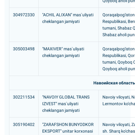
Qoyboq aholi pun
304972330
"ACHIL ALIXAN" mas`uliyati
Qoraqalpog'iston
cheklangan jamiyati
Respublikasi, Ber
tumani, Shabaz 
Shabaz aholi pun
305003498
"MAXIVER" mas`uliyati
Qoraqalpog'iston
cheklangan jamiyati
Respublikasi, Qor
tumani, Qoyboq 
Qoyboq aholi pun
Навоийская область
302211534
"NAVOIY GLOBAL TRANS
Navoiy viloyati, N
IZVEST" mas`uliyati
Lermontov ko'cha
cheklangan jamiyati
305190402
"ZARAFSHON BUNYODKOR
Navoiy viloyati, 
EKSPORT" unitar korxonasi
sh. Sharq ko'chasi